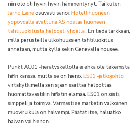
niin olo oli hyvin hyvin hämmentynyt. Tai kuten
Jarno Laine
osuvasti sanoi:
Hotellihuoneen
yöpöydällä avattuna XS nostaa huoneen
tähtiluokitusta helposti yhdellä.
. En tiedä tarkkaan,
millä perusteilla ulkohuussien tähtiluokitus
annetaan, mutta kyllä sekin Genevalla nousee.
Punkt AC01 -herätyskellolla ei ehkä ole tekemistä
hifin kanssa, mutta se on hieno.
ES01 -jatkojohto
virtakytkimellä sen sijaan saattaa helpottaa
huomattavastikin hifistin elämää. ES01 on siisti,
simppeli ja toimiva. Varmasti se marketin valkoinen
muoviruikula on halvempi. Päätät itse, haluatko
halvan vai hienon.