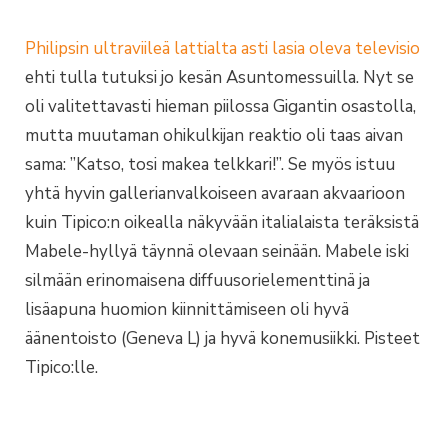
Philipsin ultraviileä lattialta asti lasia oleva televisio
ehti tulla tutuksi jo kesän Asuntomessuilla. Nyt se
oli valitettavasti hieman piilossa Gigantin osastolla,
mutta muutaman ohikulkijan reaktio oli taas aivan
sama: ”Katso, tosi makea telkkari!”. Se myös istuu
yhtä hyvin gallerianvalkoiseen avaraan akvaarioon
kuin Tipico:n oikealla näkyvään italialaista teräksistä
Mabele-hyllyä täynnä olevaan seinään. Mabele iski
silmään erinomaisena diffuusorielementtinä ja
lisäapuna huomion kiinnittämiseen oli hyvä
äänentoisto (Geneva L) ja hyvä konemusiikki. Pisteet
Tipico:lle.