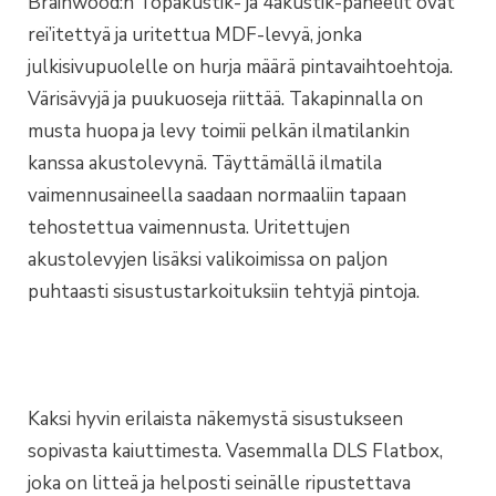
Brainwood:n Topakustik- ja 4akustik-paneelit ovat
rei’itettyä ja uritettua MDF-levyä, jonka
julkisivupuolelle on hurja määrä pintavaihtoehtoja.
Värisävyjä ja puukuoseja riittää. Takapinnalla on
musta huopa ja levy toimii pelkän ilmatilankin
kanssa akustolevynä. Täyttämällä ilmatila
vaimennusaineella saadaan normaaliin tapaan
tehostettua vaimennusta. Uritettujen
akustolevyjen lisäksi valikoimissa on paljon
puhtaasti sisustustarkoituksiin tehtyjä pintoja.
Kaksi hyvin erilaista näkemystä sisustukseen
sopivasta kaiuttimesta. Vasemmalla DLS Flatbox,
joka on litteä ja helposti seinälle ripustettava