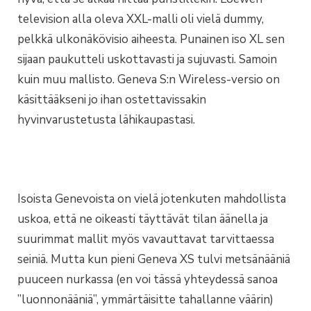
television alla oleva XXL-malli oli vielä dummy,
pelkkä ulkonäkövisio aiheesta. Punainen iso XL sen
sijaan paukutteli uskottavasti ja sujuvasti. Samoin
kuin muu mallisto. Geneva S:n Wireless-versio on
käsittääkseni jo ihan ostettavissakin
hyvinvarustetusta lähikaupastasi.
Isoista Genevoista on vielä jotenkuten mahdollista
uskoa, että ne oikeasti täyttävät tilan äänella ja
suurimmat mallit myös vavauttavat tarvittaessa
seiniä. Mutta kun pieni Geneva XS tulvi metsänääniä
puuceen nurkassa (en voi tässä yhteydessä sanoa
”luonnonääniä”, ymmärtäisitte tahallanne väärin)