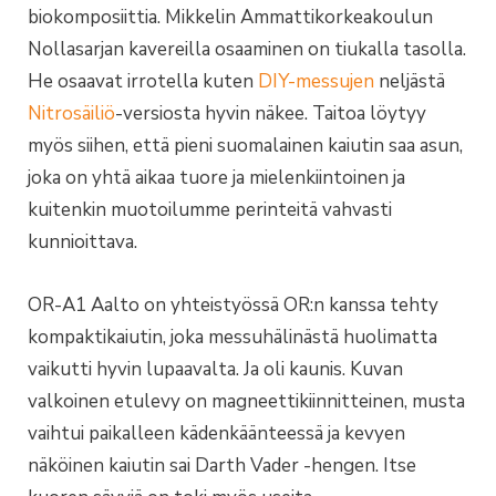
biokomposiittia. Mikkelin Ammattikorkeakoulun
Nollasarjan kavereilla osaaminen on tiukalla tasolla.
He osaavat irrotella kuten
DIY-messujen
neljästä
Nitrosäiliö
-versiosta hyvin näkee. Taitoa löytyy
myös siihen, että pieni suomalainen kaiutin saa asun,
joka on yhtä aikaa tuore ja mielenkiintoinen ja
kuitenkin muotoilumme perinteitä vahvasti
kunnioittava.
OR-A1 Aalto on yhteistyössä OR:n kanssa tehty
kompaktikaiutin, joka messuhälinästä huolimatta
vaikutti hyvin lupaavalta. Ja oli kaunis. Kuvan
valkoinen etulevy on magneettikiinnitteinen, musta
vaihtui paikalleen kädenkäänteessä ja kevyen
näköinen kaiutin sai Darth Vader -hengen. Itse