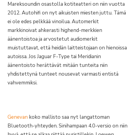
Mareksoundin osastolla kotiteatteri on niin vuotta
2012. Autohifi on nyt aikuisten miesten juttu. Tämä
ei ole edes pelkkää vinoilua. Automerkit
markkinoivat ahkerasti highend-merkkien
äänentoistoa ja arvostetut audiomerkit
muistuttavat, että heidän laitteistojaan on hienoissa
autoissa. Jos Jaguar F-Type tai Meridianin
äänentoisto herättävät mitään tunteita niin
yhdistettynä tunteet nousevat varmasti entistä
vahvemmiksi.
Genevan
koko mallisto saa nyt langattoman
Bluetooth-yhteyden. Sinihampaan 4.0-versio on niin
hyvä, että se alkaa riittää puristillekin. Loewen