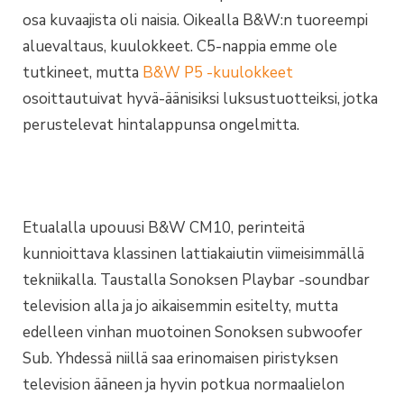
osa kuvaajista oli naisia. Oikealla B&W:n tuoreempi
aluevaltaus, kuulokkeet. C5-nappia emme ole
tutkineet, mutta
B&W P5 -kuulokkeet
osoittautuivat hyvä-äänisiksi luksustuotteiksi, jotka
perustelevat hintalappunsa ongelmitta.
Etualalla upouusi B&W CM10, perinteitä
kunnioittava klassinen lattiakaiutin viimeisimmällä
tekniikalla. Taustalla Sonoksen Playbar -soundbar
television alla ja jo aikaisemmin esitelty, mutta
edelleen vinhan muotoinen Sonoksen subwoofer
Sub. Yhdessä niillä saa erinomaisen piristyksen
television ääneen ja hyvin potkua normaalielon