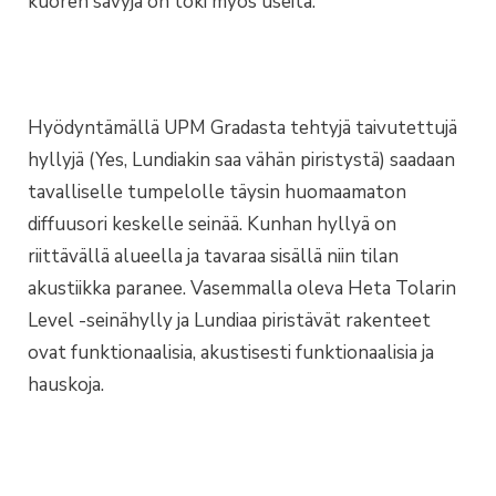
kuoren sävyjä on toki myös useita.
Hyödyntämällä UPM Gradasta tehtyjä taivutettujä
hyllyjä (Yes, Lundiakin saa vähän piristystä) saadaan
tavalliselle tumpelolle täysin huomaamaton
diffuusori keskelle seinää. Kunhan hyllyä on
riittävällä alueella ja tavaraa sisällä niin tilan
akustiikka paranee. Vasemmalla oleva Heta Tolarin
Level -seinähylly ja Lundiaa piristävät rakenteet
ovat funktionaalisia, akustisesti funktionaalisia ja
hauskoja.