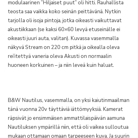
modulaarinen ”Hiljaiset puut” oli hitti. Rauhallista
teosta saa vaikka koko seinän peittävänä. Nytkin
tarjolla oli isoja pintoja, jotka oikeasti vaikuttavat
akustiikkaan (se kaksi 60×60 levyä etuseinälle ei
oikeasti juuri auta, valitan). Kuvassa vasemmalla
näkyvä Stream on 220 cm pitkä ja oikealla oleva
rei’itettyä vaneria oleva Akusti on normaalin
huoneen korkuinen – ja niin leveä kuin haluat.
B&W Nautilus, vasemmalla, on yksi kaiutinmaailman
tänä vuonna 20v täyttäviä iättömyyksiä. Kamerat
räpsivät jo ensimmäisen ammattilaispäivän aamuna
Nautiluksen ympärillä niin, että oli vaikea sulloutua
mukaan ottamaan omaan tarpeeseen kuva. Ja suurin