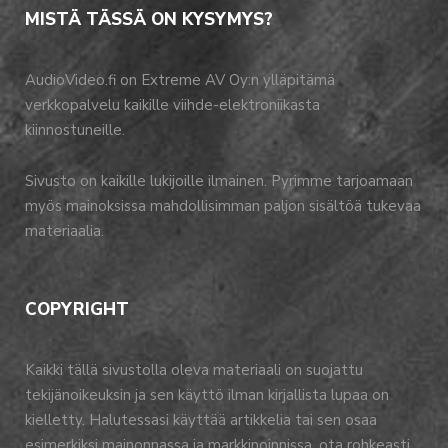
MISTÄ TÄSSÄ ON KYSYMYS?
AudioVideo.fi on Extreme AV Oy:n ylläpitämä
verkkopalvelu kaikille viihde-elektroniikasta
kiinnostuneille.
Sivusto on kaikille lukijoille ilmainen. Pyrimme tarjoamaan
myös mainoksissa mahdollisimman paljon sisältöä tukevaa
materiaalia.
COPYRIGHT
Kaikki tällä sivustolla oleva materiaali on suojattu
tekijänoikeuksin ja sen käyttö ilman kirjallista lupaa on
kielletty. Halutessasi käyttää artikkelia tai sen osaa
esimerkiksi mainonnassa ja markkinoinnissa, ota rohkeasti