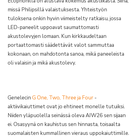
Ecophonilla on alustava kokemus akustiikasta. Siinä,
missä Philipsillä valaistuksesta. Yhteistyön
tuloksena onkin hyvin viimeistelty ratkaisu, jossa
LED-paneelit uppoavat saumattomasti
akustolevyjen lomaan. Kun kirkkaudeltaan
portaattomasti säädettävät valot sammuttaa
kokonaan, on mahdotonta sanoa, mikä paneeleista
oli valaisin ja mikä akustolevy.
Genelecin
G One, Two, Three ja Four
-
aktiivikaiuttimet ovat jo ehtineet monelle tutuiksi.
Niiden yläpuolella seinässä oleva AIW26 sen sijaan
ei. Osasyynä on kauhistus sen hinnasta, toisaalta
suomalaisten kummallinen vieraus uppokaiuttimille.