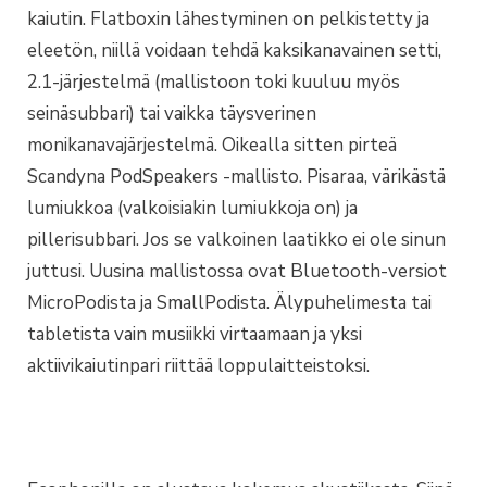
kaiutin. Flatboxin lähestyminen on pelkistetty ja
eleetön, niillä voidaan tehdä kaksikanavainen setti,
2.1-järjestelmä (mallistoon toki kuuluu myös
seinäsubbari) tai vaikka täysverinen
monikanavajärjestelmä. Oikealla sitten pirteä
Scandyna PodSpeakers -mallisto. Pisaraa, värikästä
lumiukkoa (valkoisiakin lumiukkoja on) ja
pillerisubbari. Jos se valkoinen laatikko ei ole sinun
juttusi. Uusina mallistossa ovat Bluetooth-versiot
MicroPodista ja SmallPodista. Älypuhelimesta tai
tabletista vain musiikki virtaamaan ja yksi
aktiivikaiutinpari riittää loppulaitteistoksi.