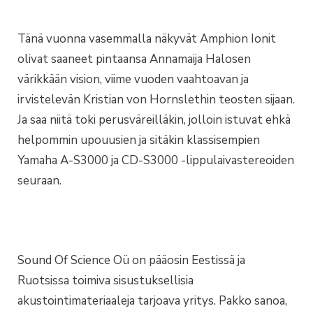
Tänä vuonna vasemmalla näkyvät Amphion Ionit
olivat saaneet pintaansa Annamaija Halosen
värikkään vision, viime vuoden vaahtoavan ja
irvistelevän Kristian von Hornslethin teosten sijaan.
Ja saa niitä toki perusväreilläkin, jolloin istuvat ehkä
helpommin upouusien ja sitäkin klassisempien
Yamaha A-S3000 ja CD-S3000 -lippulaivastereoiden
seuraan.
Sound Of Science Oü on pääosin Eestissä ja
Ruotsissa toimiva sisustuksellisia
akustointimateriaaleja tarjoava yritys. Pakko sanoa,