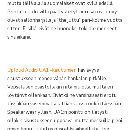
mutta tällä alalla suomalaiset ovat kyllä edellä.
Printatut ja kuvilla päällystetyt perusakustolevyt
olivat aallonharjalla ja ”the juttu” pari-kolme vuotta
sitten. Ei sillä, eivät ne huonoksi toki ole menneet
sinä aikana.
Uploud Audio UA1 -kaiuttimien
häviävyys
sisustukseen menee vähän hankalan pitkälle.
Vepsäläisen osastollakin niitä piti olla, mutta en
löytänyt ollenkaan. Eivätkä ne varsinaisesti erotu
tässäkään vasemmalla lattianrajassa nököttäessään
Speakerwear yllään. UA1:n pointti on tietysti
ollakin sisustukseen uppoava, mutta messuilla pieni
oman lipun tuuletus olisi ehkä aiheellista. Itse