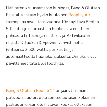
Habitaren kruunaamaton kuningas, Bang & Olufsen.
Etualalla sairaan hyvän kuuloinen
Beoplay A9
,
taaempana myös tänä vuonna 10v täyttävä Beolab
5. Kaiutin, joka on iästään huolimatta edelleen
puhdasta hi-techiä ja edelläkävijä. Aktiivikaiutin
neljällä D-luokan ICEpower-vahvistimella
(yhteensä 2 500 wattia per kaiutin) ja
automaattisella huonekorjauksella. Onneksi eivät
päivittäneet tätä Bluetoothilla.
Bang & Olufsen Beolab 14
on jäänyt hieman
paitsioon. Luulen, että sen teelautasen kokoinen
pääkaiutin ei vain ole riittävän kookas ollakseen