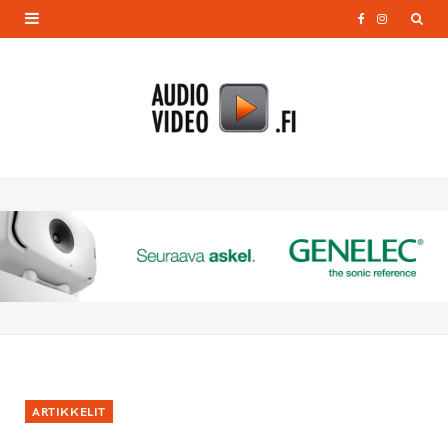
F
I
a
n
c
s
e
t
b
a
o
g
o
r
k
a
m
ARTIKKELIT