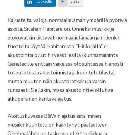
LinkedIn
Lisää
Kalusteita, valoja, normaalielämän ympärillä pyöriviä
asioita. Sitähän Habitare on. Onneksi musiikki ja
elokuvatkin liittyvät normaalielämään ja niidenkin
tuotteita löytää Habitaresta. ”Hifikujalla” ei
akustointia ollut hirveästi esillä (kunniamaininta
Genelecille erittäin vaikeissa olosuhteissa hienosti
toteutetusta akustoinnista ja kuuntelutilasta),
mutta muuten näin akustoratkaisuja varsin
runsaasti. Sielläkin, missä akustointi ei ollut se
alkuperäinen kantava ajatus.
Aloituskuvassa B&W:n ajatus siitä, miten
musiikinkuuntelu on kääntynyt päälaelleen.
Ohjelmalähde on taskussa, elektroniikkaa ja