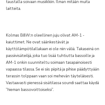
taustalla soivaan musiikkiin. Ilman mitään muita
laitteita.
Kolmas B&W:n oleellinen juju olivat AM-1 -
kaiuttimet. Ne ovat säänkestävät ja
käyttölämpötilallakaan ei ole niin väliä. Takaseinä on
passiivisäteilijä, joka tuo lisää tuhtiutta bassoille ja
AM-1 onkin suunniteltu soimaan tasapainoisesti
vapaassa tilassa. Se ei siis piipitä ja pihise päädyttyään
terassin tolppaan vaan soi mehevän täyteläisesti.
Vastaavasti pienessä sisätilassa soundi saattaa käydä
”hieman bassovoittoiseksi”.