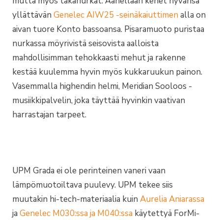
mutta myös takanurkat. Äänellään kenet hyvänsä
yllättävän
Genelec AIW25 -seinäkaiuttimen
alla on
aivan tuore Konto bassoansa. Pisaramuoto puristaa
nurkassa möyrivistä seisovista aalloista
mahdollisimman tehokkaasti mehut ja rakenne
kestää kuulemma hyvin myös kukkaruukun painon.
Vasemmalla highendin helmi, Meridian Sooloos -
musiikkipalvelin, joka täyttää hyvinkin vaativan
harrastajan tarpeet.
UPM Grada ei ole perinteinen vaneri vaan
lämpömuotoiltava puulevy. UPM tekee siis
muutakin hi-tech-materiaalia kuin
Aurelia Aniarassa
ja
Genelec M030:ssa ja M040:ssa
käytettyä ForMi-