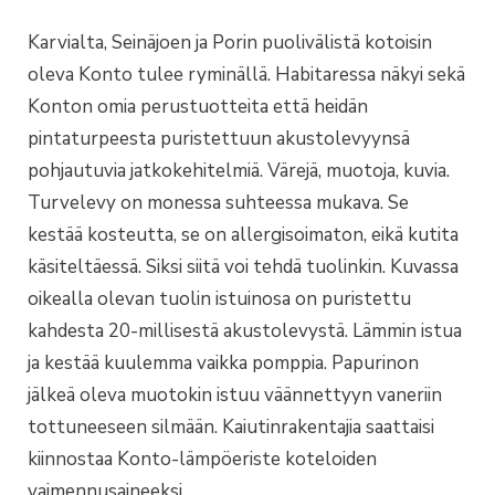
Karvialta, Seinäjoen ja Porin puolivälistä kotoisin
oleva Konto tulee ryminällä. Habitaressa näkyi sekä
Konton omia perustuotteita että heidän
pintaturpeesta puristettuun akustolevyynsä
pohjautuvia jatkokehitelmiä. Värejä, muotoja, kuvia.
Turvelevy on monessa suhteessa mukava. Se
kestää kosteutta, se on allergisoimaton, eikä kutita
käsiteltäessä. Siksi siitä voi tehdä tuolinkin. Kuvassa
oikealla olevan tuolin istuinosa on puristettu
kahdesta 20-millisestä akustolevystä. Lämmin istua
ja kestää kuulemma vaikka pomppia. Papurinon
jälkeä oleva muotokin istuu väännettyyn vaneriin
tottuneeseen silmään. Kaiutinrakentajia saattaisi
kiinnostaa Konto-lämpöeriste koteloiden
vaimennusaineeksi.