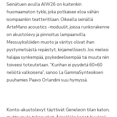
Seinätuen avulla AIW26 on kuitenkin
huomaamaton tykki, joka potkaisee eloa vähän
isompaankin teatteritilaan. Oikealla seinällä
ArteMano acoustics -moduulit, joissa runkorakenne
on akustolevy ja pinnoitus lampaanvilla.
Messuyksilöiden muoto ja väritys olivat ihan
pystymetsästä repäistyt, kirjaimellisesti. Jos mielesi
halajaa synkempää, psykedeelisempää tai muuta niin
toiveesi toteutetaan. ”Kunhan ei pyydetä 60×60
neliötä valkoisena”, sanoo La GammaSyntesiksen
puuhamies Paavo Orlandini suu hymyssä.
Konto-akustolevyt täyttivät Genelecin tilan katon,