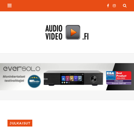
F
I
a
n
c
s
e
t
b
a
o
g
o
r
k
a
m
JULKAISUT