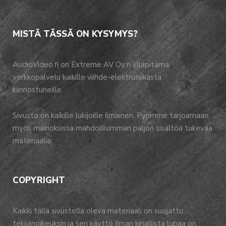
MISTÄ TÄSSÄ ON KYSYMYS?
AudioVideo.fi on Extreme AV Oy:n ylläpitämä
verkkopalvelu kaikille viihde-elektroniikasta
kiinnostuneille.
Sivusto on kaikille lukijoille ilmainen. Pyrimme tarjoamaan
myös mainoksissa mahdollisimman paljon sisältöä tukevaa
materiaalia.
COPYRIGHT
Kaikki tällä sivustolla oleva materiaali on suojattu
tekijänoikeuksin ja sen käyttö ilman kirjallista lupaa on