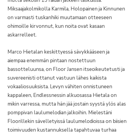
mutta sekosin 15 raidan jälkeen laskuissa.
Miksaajakolmikolla Karmila, Holopainen ja Kinnunen
on varmasti tuskanhiki muutamaan otteeseen
ohimoille kirvonnut, kun noita ovat kasaan
askarrelleet.
Marco Hietalan keskittyessä sävykkääseen ja
aiempaa enemmän pintaan nostettuun
bassotteluunsa, on Floor Jansen itseoikeutetusti ja
suvereenisti ottanut vastuun lähes kaikista
vokaaliosuuksista. Levyn vähiten onnistuneen
kappaleen, Endlessnessin alkuosassa Hietala on
mikin varressa, mutta hän jää jostain syystä ylös alas
pomppivan laulumelodian jalkoihin. Mielestäni
Floorillekin sävelletyissä laulumelodioissa on biisien
toimivuuden kustannuksella tapahtuvaa turhaa