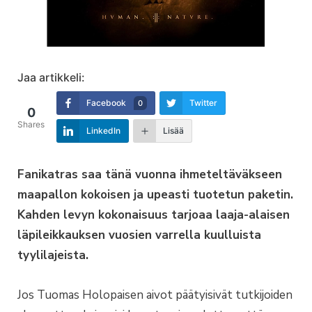
Jaa artikkeli:
Facebook
Twitter
0
0
Shares
LinkedIn
Lisää
Fanikatras saa tänä vuonna ihmeteltäväkseen
maapallon kokoisen ja upeasti tuotetun paketin.
Kahden levyn kokonaisuus tarjoaa laaja-alaisen
läpileikkauksen vuosien varrella kuulluista
tyylilajeista.
Jos Tuomas Holopaisen aivot päätyisivät tutkijoiden