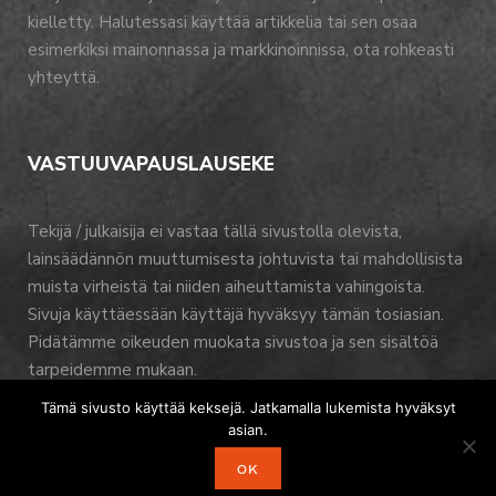
kielletty. Halutessasi käyttää artikkelia tai sen osaa
esimerkiksi mainonnassa ja markkinoinnissa, ota rohkeasti
yhteyttä.
VASTUUVAPAUSLAUSEKE
Tekijä / julkaisija ei vastaa tällä sivustolla olevista,
lainsäädännön muuttumisesta johtuvista tai mahdollisista
muista virheistä tai niiden aiheuttamista vahingoista.
Sivuja käyttäessään käyttäjä hyväksyy tämän tosiasian.
Pidätämme oikeuden muokata sivustoa ja sen sisältöä
tarpeidemme mukaan.
Tämä sivusto käyttää keksejä. Jatkamalla lukemista hyväksyt
asian.
OK