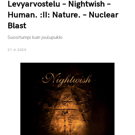
Levyarvostelu – Nightwish –
Human. :II: Nature. – Nuclear
Blast
Suositumpi kuin joulupukki
21.4.2020