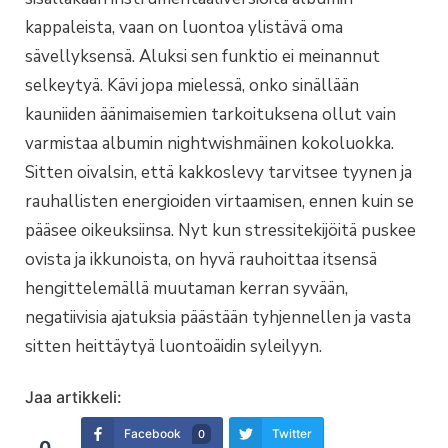
kappaleista, vaan on luontoa ylistävä oma
sävellyksensä. Aluksi sen funktio ei meinannut
selkeytyä. Kävi jopa mielessä, onko sinällään
kauniiden äänimaisemien tarkoituksena ollut vain
varmistaa albumin nightwishmäinen kokoluokka.
Sitten oivalsin, että kakkoslevy tarvitsee tyynen ja
rauhallisten energioiden virtaamisen, ennen kuin se
pääsee oikeuksiinsa. Nyt kun stressitekijöitä puskee
ovista ja ikkunoista, on hyvä rauhoittaa itsensä
hengittelemällä muutaman kerran syvään,
negatiivisia ajatuksia päästään tyhjennellen ja vasta
sitten heittäytyä luontoäidin syleilyyn.
Jaa artikkeli:
Facebook
Twitter
0
0