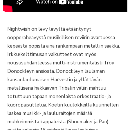
Nightwish on levy levyltä etääntynyt
oopperaheavystä musiikillisen reviirin avartuessa
kepeästä popista aina rankempaan metalliin saakka.
Irkku/kelttimusan vaikutteet ovat myös
noususuhdanteessa multi-instrumentalisti Troy
Donockleyn ansiosta. Donockleyn laulaman
kansanlaulumaisen Harvestin ja yllättävän
metallisena hakkaavan Tribalin väliin mahtuu
totuttuun tapaan monenlaista orkestraatio- ja
kuoropaisuttelua. Koetin kuulokkeilla kuunnellen
laskea musiikki- ja lauluraitojen määrää
muhkeimmista kappaleista (Shoemaker ja Pan),