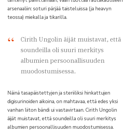
lähtenyt päivittämään, vaan luottaa rautakautiseen
arsenaaliin: soturi pärjää taisteluissa (ja heavyn
teossa) miekalla ja tikarilla.
Cirith Ungolin äijät muistavat, että
soundeilla oli suuri merkitys
albumien persoonallisuuden
muodostumisessa.
Näinä tasapäistettyjen ja steriiliksi hinkattujen
digisurinoiden aikoina, on mahtavaa, että edes yksi
vanhan liiton bändi ui vastavirtaan. Cirith Ungolin
äijät muistavat, että soundeilla oli suuri merkitys
albumien persoonallisuuden muodostumisessa.