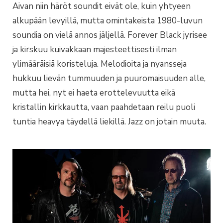
Aivan niin häröt soundit eivät ole, kuin yhtyeen
alkupään levyillä, mutta omintakeista 1980-luvun
soundia on vielä annos jäljellä. Forever Black jyrisee
ja kirskuu kuivakkaan majesteettisesti ilman
ylimääräisiä koristeluja. Melodioita ja nyansseja
hukkuu lievän tummuuden ja puuromaisuuden alle,
mutta hei, nyt ei haeta erottelevuutta eikä
kristallin kirkkautta, vaan paahdetaan reilu puoli
tuntia heavya täydellä liekillä. Jazz on jotain muuta.