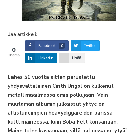
Jaa artikkeli:
Facebook
Twitter
0
0
Shares
LinkedIn
Lisää
Lähes 50 vuotta sitten perustettu
yhdysvaltalainen Cirith Ungol on kulkenut
metallimaailmassa omia polkujaan. Vain
muutaman albumin julkaissut yhtye on
altistuneimpien heavydiggareiden parissa
kulttimaineessa, kuin Boba Fett konsanaan.
Maine tulee kasvamaan, sillä paluussa on ytyä!