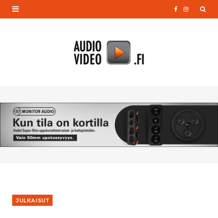
F
I
a
n
c
s
e
t
b
a
o
g
o
r
k
a
m
JULKAISUT