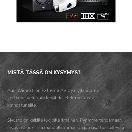
MISTÄ TÄSSÄ ON KYSYMYS?
AudioVideo.fi on Extreme AV Oy:n ylläpitämä
verkkopalvelu kaikille viihde-elektroniikasta
kiinnostuneille.
Sivusto on kaikille lukijoille ilmainen. Pyrimme tarjoamaan
myös mainoksissa mahdollisimman paljon sisältöä tukevaa