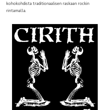
kohokohdista traditionaalisen raskaan rockin
rintamalla.