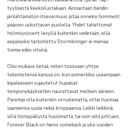
tyylisestä keekoilustakaan. Ainoastaan bändin
järkähtämätön itsevarmuus pitää onneksi hommelit
pääosin uskottavan puolella. Yhdet tahattomat
hölmöysöverit levyllä kuitenkin vedetään, sillä
eeppiseksi tarkoitettu Stormbringer ei meinaa
toimia edes vitsinä.
Olisi mukava tietää, miten tosissaan yhtye
tekemistensä kanssa on, kun esimerkiksi useampaan
kipaleeseen sujautetut hupaisat
temponykäyksetkin naurattavat melkein ääneen.
Parempi olla kuitenkin virnuilematta, ettei huomaa
saaneensa uusia reikiä kroppaansa. Leikki leikkinä,
sillä hömppäilystä huolimatta, tai osin siitä johtuen,
Forever Black on hieno comeback ja yksi vuoden