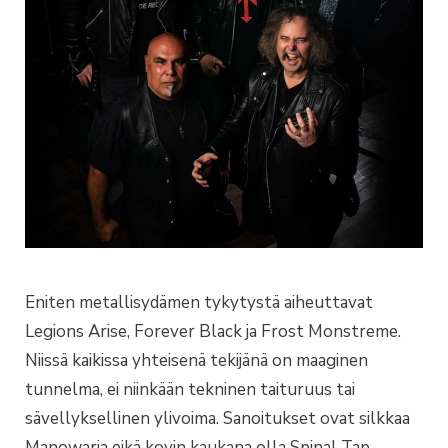
Eniten metallisydämen tykytystä aiheuttavat
Legions Arise, Forever Black ja Frost Monstreme.
Niissä kaikissa yhteisenä tekijänä on maaginen
tunnelma, ei niinkään tekninen taituruus tai
sävellyksellinen ylivoima. Sanoitukset ovat silkkaa
Manowaria eikä kovin kaukana olla Spinal Tap-