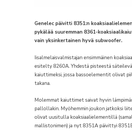
Genelec päivitti 8351:n koaksiaalielement
pykälää suuremman 8361-koaksiaalikaiut
vain yksinkertainen hyvä subwoofer.
Iisalmelaisvalmistajan ensimmäinen koaksia
esitelty 8260A. Yhdestä pisteestä säteilev
kaiuttimeksi, jossa bassoelementit olivat p
takana.
Molemmat kaiuttimet saivat hyvin lämpimä
pallollakin. Myöhemmin joukon jatkoksi lii
olivat uusitulla koaksiaalielementillä (samal
mallistonimen) ja nyt 8351A päivittyi 835