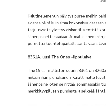
Gen
Kaiutinelementin päivitys puree meihin pah
aidanseipäitä kuin aitaa kokonaisuudessaan.
taajuusvaste ylettyy diskantilla entistä kor
äänenpainetta saadaan A-mallia enemmän j
pureutua kuuntelupaikalla ääntä vääristäviin
8361A, uusi The Ones -lippulaiva
The Ones -malliston suurin 8361 on 8260:n l
mikään ihan pienokainen. Kaiuttimelle luvata
äänenpaine joten se riittää isommassakin ti
merkkityypillisen puhdasta ja selkeää ääntä