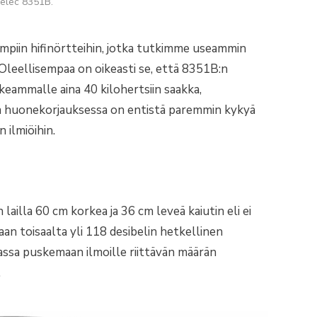
elec 8351B.
impiin hifinörtteihin, jotka tutkimme useammin
 Oleellisempaa on oikeasti se, että 8351B:n
keammalle aina 40 kilohertsiin saakka,
a huonekorjauksessa on entistä paremmin kykyä
 ilmiöihin.
ailla 60 cm korkea ja 36 cm leveä kaiutin eli ei
an toisaalta yli 118 desibelin hetkellinen
lassa puskemaan ilmoille riittävän määrän
.