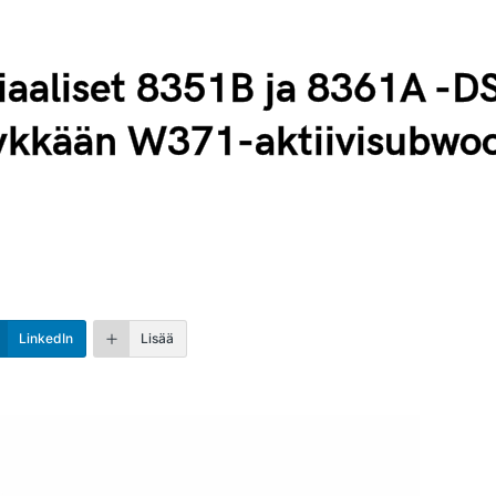
siaaliset 8351B ja 8361A -D
älykkään W371-aktiivisubwoo
LinkedIn
Lisää