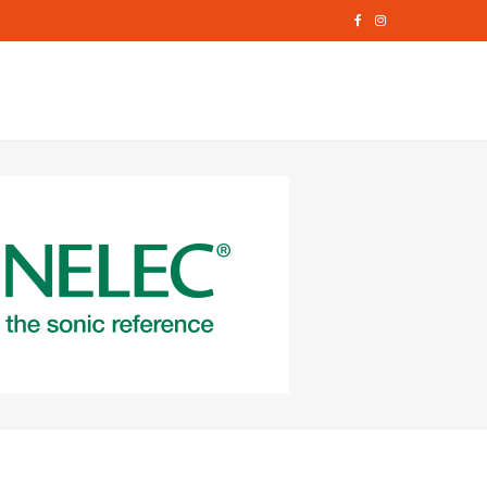
F
I
a
n
c
s
e
t
b
a
o
g
o
r
k
a
m