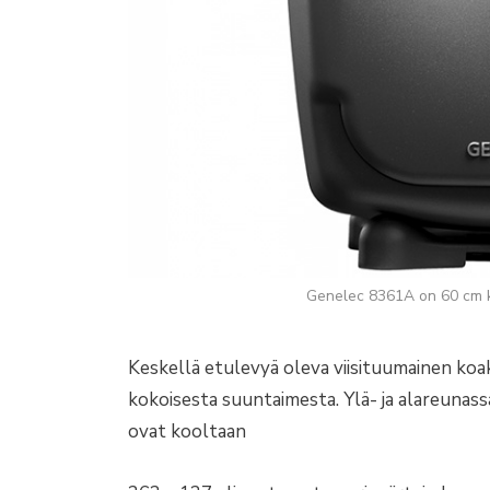
Genelec 8361A on 60 cm k
Keskellä etulevyä oleva viisituumainen koa
kokoisesta suuntaimesta. Ylä- ja alareunas
ovat kooltaan