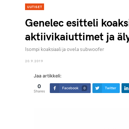
UUTISET
Genelec esitteli koak
aktiivikaiuttimet ja 
Isompi koaksiaali ja ovela subwoofer
20.9.2019
Jaa artikkeli:
0
Facebook
Twitter
0
Shares