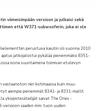
in viimeisimpään versioon ja julkaisi sekä
timen että W371-subwooferin, joka ei ole
alielementtiin perustuva kaiutin oli vuonna 2010
ä ajatus jatkojalostui pykälää pienemmäksi 8351-
iilossa isona suuntaimena toimivan etulevyn
n vastaanoton niin kotimaassa kuin muu-
tetyt aiempia pienemmät 8341- ja 8331-mallit
la yksipistesäteilijät saivat The Ones -
1B-versioon saaden mm. tuon uuden