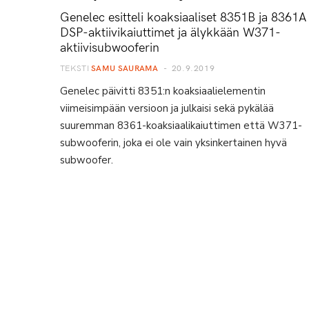
Genelec esitteli koaksiaaliset 8351B ja 8361A
DSP-aktiivikaiuttimet ja älykkään W371-
aktiivisubwooferin
TEKSTI
SAMU SAURAMA
20.9.2019
Genelec päivitti 8351:n koaksiaalielementin
viimeisimpään versioon ja julkaisi sekä pykälää
suuremman 8361-koaksiaalikaiuttimen että W371-
subwooferin, joka ei ole vain yksinkertainen hyvä
subwoofer.