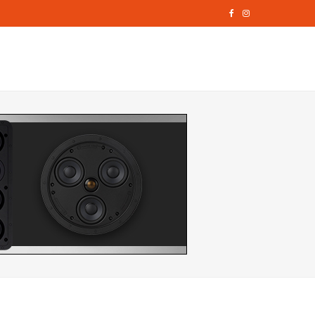
F
I
a
n
c
s
e
t
b
a
o
g
o
r
k
a
m