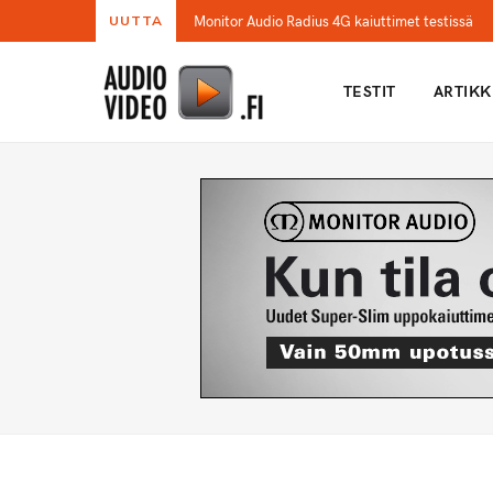
Monitor Audio Radius 4G kaiuttimet testissä
UUTTA
TESTIT
ARTIKK