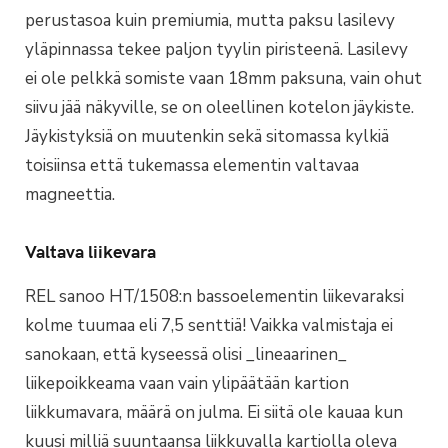
perustasoa kuin premiumia, mutta paksu lasilevy
yläpinnassa tekee paljon tyylin piristeenä. Lasilevy
ei ole pelkkä somiste vaan 18mm paksuna, vain ohut
siivu jää näkyville, se on oleellinen kotelon jäykiste.
Jäykistyksiä on muutenkin sekä sitomassa kylkiä
toisiinsa että tukemassa elementin valtavaa
magneettia.
Valtava liikevara
REL sanoo HT/1508:n bassoelementin liikevaraksi
kolme tuumaa eli 7,5 senttiä! Vaikka valmistaja ei
sanokaan, että kyseessä olisi _lineaarinen_
liikepoikkeama vaan vain ylipäätään kartion
liikkumavara, määrä on julma. Ei siitä ole kauaa kun
kuusi milliä suuntaansa liikkuvalla kartiolla oleva