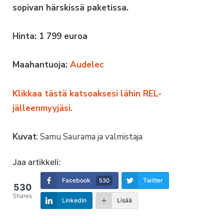
sopivan härskissä paketissa.
Hinta: 1 799 euroa
Maahantuoja:
Audelec
Klikkaa tästä katsoaksesi lähin REL-
jälleenmyyjäsi.
Kuvat
: Samu Saurama ja valmistaja
Jaa artikkeli:
Facebook
Twitter
530
530
Shares
LinkedIn
Lisää