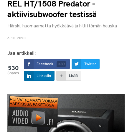
REL HT/1508 Predator -
aktiivisubwoofer testissä
Härski, huomaamatta hyökkäävä ja hillittömän hauska
6.10.2020
Jaa artikkeli:
Facebook
Twitter
530
530
Shares
LinkedIn
Lisää