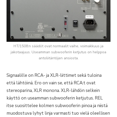
HT/1508:n säädöt ovat normaalit vaihe, voimakkuus ja
jakotaajuus. Useamman subwooferin ketjutus on helppoa
antoliitäntöjen ansiosta.
Signaalille on RCA- ja XLR-liittimet sekä tuloina
että lähtöinä. Ero on vain se, että RCA:t ovat
stereoparina, XLR monona. XLR-lähdön selkein
käyttö on useamman subwooferin ketjutus. REL
itse suosittelee kolmen subwooferin pinoa ja niistä
muodostuva lyhyt linja varmasti tuo vielä oleellisen