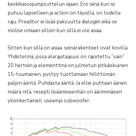
keskibassojumpsuttelun sijaan. Ero siinä kun isi
puhuu lapselleen ja action on täysillä, on todella
raju. Preadtor ei lisää paksuutta dialogiin eikä se
mölise omiaan silloin kun sillä ei ole asiaa.
Sitten kun sillä on asiaa, seinärakenteet ovat kovilla.
Yhdistelmä, jossa alarajataajuus on rajoitettu ”vain”
20 hertsiin ja elementtinä on julmetun pitkäiskuinen
15-tuumainen, pystyy tuottamaan hillittömän
paljon ääntä. Puhdasta ääntä. Ja ellei puhtaan äänen
määrä riitä, resepti lisäämiseenhän on äärimmäisen
yksinkertainen: useampi subwoofer.