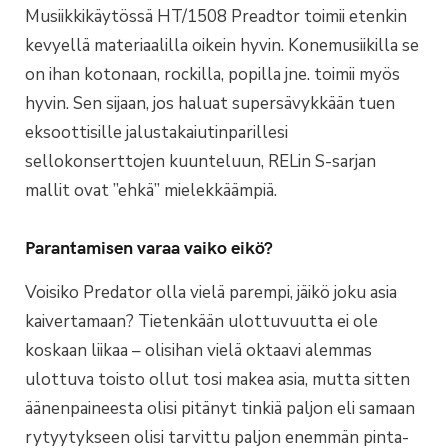
Musiikkikäytössä HT/1508 Preadtor toimii etenkin
kevyellä materiaalilla oikein hyvin. Konemusiikilla se
on ihan kotonaan, rockilla, popilla jne. toimii myös
hyvin. Sen sijaan, jos haluat supersävykkään tuen
eksoottisille jalustakaiutinparillesi
sellokonserttojen kuunteluun, RELin S-sarjan
mallit ovat ”ehkä” mielekkäämpiä.
Parantamisen varaa vaiko eikö?
Voisiko Predator olla vielä parempi, jäikö joku asia
kaivertamaan? Tietenkään ulottuvuutta ei ole
koskaan liikaa – olisihan vielä oktaavi alemmas
ulottuva toisto ollut tosi makea asia, mutta sitten
äänenpaineesta olisi pitänyt tinkiä paljon eli samaan
rytyytykseen olisi tarvittu paljon enemmän pinta-