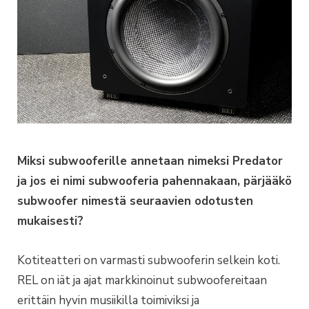
Miksi subwooferille annetaan nimeksi Predator
ja jos ei nimi subwooferia pahennakaan, pärjääkö
subwoofer nimestä seuraavien odotusten
mukaisesti?
Kotiteatteri on varmasti subwooferin selkein koti.
REL on iät ja ajat markkinoinut subwoofereitaan
erittäin hyvin musiikilla toimiviksi ja