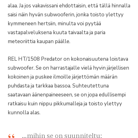
alaa. Ja jos vakavissani ehdottaisin, että tällä hinnalla
saisi näin hyvän subwooferin, jonka toisto ylettyy
kymmeneen hertsiin, minulta voi pyytää
vastapalveluksena kuuta taivaalta ja paria
meteoriittia kaupan päälle.
REL HT/1508 Predator on kokonaisuutena loistava
subwoofer. Se on harrastajalle vielä hyvin järjellisen
kokoinen ja puskee ilmoille järjettömän määrän
puhdasta ja tarkkaa bassoa. Suhteutettuna
saatavaan äänenpaineeseen, se on jopa edullisempi
ratkaisu kuin nippu pikkumalleja ja toisto ylettyy
kunnolla alas.
…mihin se on suunniteltu: