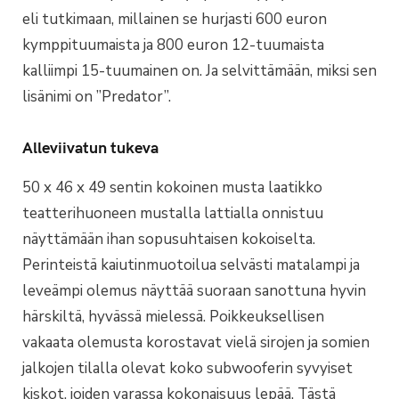
eli tutkimaan, millainen se hurjasti 600 euron
kymppituumaista ja 800 euron 12-tuumaista
kalliimpi 15-tuumainen on. Ja selvittämään, miksi sen
lisänimi on ”Predator”.
Alleviivatun tukeva
50 x 46 x 49 sentin kokoinen musta laatikko
teatterihuoneen mustalla lattialla onnistuu
näyttämään ihan sopusuhtaisen kokoiselta.
Perinteistä kaiutinmuotoilua selvästi matalampi ja
leveämpi olemus näyttää suoraan sanottuna hyvin
härskiltä, hyvässä mielessä. Poikkeuksellisen
vakaata olemusta korostavat vielä sirojen ja somien
jalkojen tilalla olevat koko subwooferin syvyiset
kiskot, joiden varassa kokonaisuus lepää. Tästä