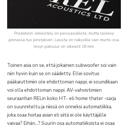
Predatorin viimeistely on perusasiallista, mutta lasilevy
pinnassa tuo piristyksen. Lasista on näkyvillä vain murto-osa,
levyn paksuus on oikeasti 18 mm.
Toinen asia on se, että jokainen subwoofer soi vain
niin hyvin kuin se on säädetty. Ellei sovitus
pääkaiuttimiin ole ehdottoman nappi, ei soundikaan
voi olla ehdottoman nappi. AV-vahvistimien
seuraanhan RELin koko HT- eli home thater -sarja
on suunniteltu ja niissä on onneksi automatiikka,
joka osaa hoitaa asian eli siitä ei ole käyttäjälle
vaivaa? Eihän…? Suurin osa automatiikoista ei osaa