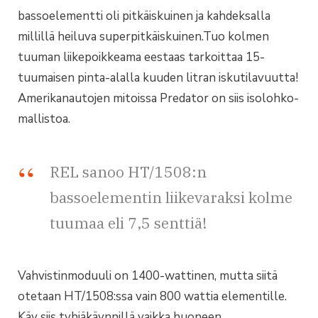
bassoelementti oli pitkäiskuinen ja kahdeksalla
millillä heiluva superpitkäiskuinen.Tuo kolmen
tuuman liikepoikkeama eestaas tarkoittaa 15-
tuumaisen pinta-alalla kuuden litran iskutilavuutta!
Amerikanautojen mitoissa Predator on siis isolohko-
mallistoa.
REL sanoo HT/1508:n
bassoelementin liikevaraksi kolme
tuumaa eli 7,5 senttiä!
Vahvistinmoduuli on 1400-wattinen, mutta siitä
otetaan HT/1508:ssa vain 800 wattia elementille.
Käy siis tyhjäkäynnillä vaikka huoneen