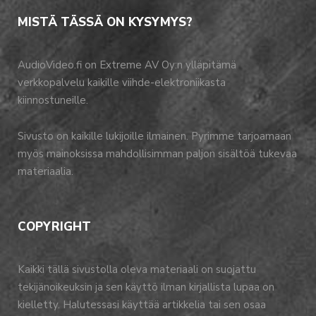
MISTÄ TÄSSÄ ON KYSYMYS?
AudioVideo.fi on Extreme AV Oy:n ylläpitämä
verkkopalvelu kaikille viihde-elektroniikasta
kiinnostuneille.
Sivusto on kaikille lukijoille ilmainen. Pyrimme tarjoamaan
myös mainoksissa mahdollisimman paljon sisältöä tukevaa
materiaalia.
COPYRIGHT
Kaikki tällä sivustolla oleva materiaali on suojattu
tekijänoikeuksin ja sen käyttö ilman kirjallista lupaa on
kielletty. Halutessasi käyttää artikkelia tai sen osaa