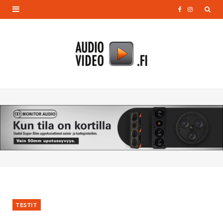
F
I
a
n
c
s
e
t
b
a
o
g
o
r
k
a
m
TESTIT