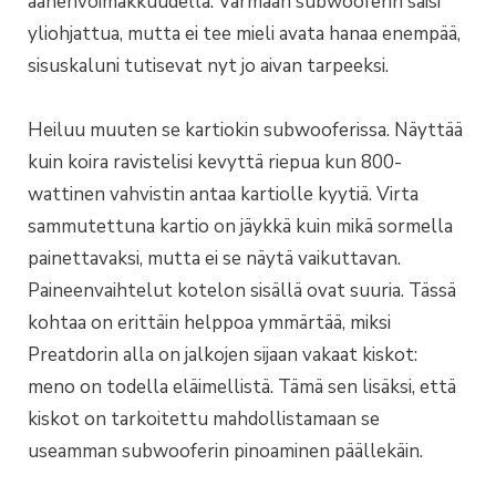
äänenvoimakkuudella. Varmaan subwooferin saisi
yliohjattua, mutta ei tee mieli avata hanaa enempää,
sisuskaluni tutisevat nyt jo aivan tarpeeksi.
Heiluu muuten se kartiokin subwooferissa. Näyttää
kuin koira ravistelisi kevyttä riepua kun 800-
wattinen vahvistin antaa kartiolle kyytiä. Virta
sammutettuna kartio on jäykkä kuin mikä sormella
painettavaksi, mutta ei se näytä vaikuttavan.
Paineenvaihtelut kotelon sisällä ovat suuria. Tässä
kohtaa on erittäin helppoa ymmärtää, miksi
Preatdorin alla on jalkojen sijaan vakaat kiskot:
meno on todella eläimellistä. Tämä sen lisäksi, että
kiskot on tarkoitettu mahdollistamaan se
useamman subwooferin pinoaminen päällekäin.