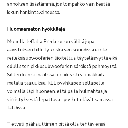
annoksen lisäslämmiä, jos lompakko vain kestää
iskun hankintavaiheessa.
Huomaamaton hyökkääjä
Monella leffalla Predator on välillä jopa
aavistuksen hillitty koska sen soundissa ei ole
refleksisubwooferien liioiteltua täyteläisyyttä eikä
edullisten pikkusubwooferien säröistä pehmeyttä.
Sitten kun signaalissa on oikeasti voimakkaita
matalia taajuuksia, REL pyyhkäisee sellaisella
voimalla läpi huoneen, että paita hulmahtaa ja
virnistyksestä lepattavat posket elävät samassa
tahdissa.
Tietysti pääkaiuttimien pitää olla tehtäviensä