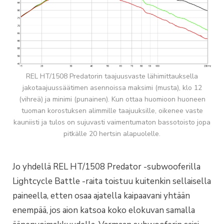
REL HT/1508 Predatorin taajuusvaste lähimittauksella
jakotaajuussäätimen asennoissa maksimi (musta), klo 12
(vihreä) ja minimi (punainen). Kun ottaa huomioon huoneen
tuoman korostuksen alimmille taajuuksille, oikenee vaste
kauniisti ja tulos on sujuvasti vaimentumaton bassotoisto jopa
pitkälle 20 hertsin alapuolelle.
Jo yhdellä REL HT/1508 Predator -subwooferilla
Lightcycle Battle -raita toistuu kuitenkin sellaisella
paineella, etten osaa ajatella kaipaavani yhtään
enempää, jos aion katsoa koko elokuvan samalla