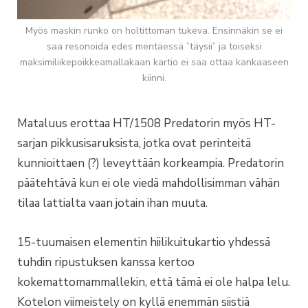
Myös maskin runko on holtittoman tukeva. Ensinnäkin se ei
saa resonoida edes mentäessä ”täysii” ja toiseksi
maksimiliikepoikkeamallakaan kartio ei saa ottaa kankaaseen
kiinni.
Mataluus erottaa HT/1508 Predatorin myös HT-
sarjan pikkusisaruksista, jotka ovat perinteitä
kunnioittaen (?) leveyttään korkeampia. Predatorin
päätehtävä kun ei ole viedä mahdollisimman vähän
tilaa lattialta vaan jotain ihan muuta.
15-tuumaisen elementin hiilikuitukartio yhdessä
tuhdin ripustuksen kanssa kertoo
kokemattomammallekin, että tämä ei ole halpa lelu.
Kotelon viimeistely on kyllä enemmän siistiä