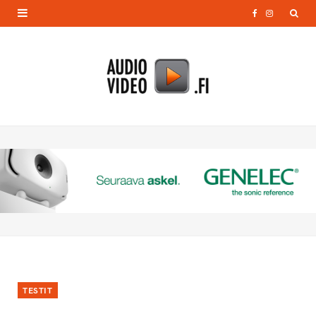
F
I
a
n
c
s
e
t
b
a
o
g
o
r
k
a
m
TESTIT