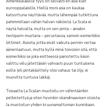
Amerikkalaisille tyyli on selvästi eri asia kuin
eurooppalaisille. Heillä moni asia on kaukaa
katsottuna näyttävää, mutta lähempää tutkittuna
pahimmillaan vähän halvan näköistä. La Scala ei
näytä halvalta, mutta on sen pinta – ainakin
testiparin mustana – perustasoa, samoin esimerkiksi
liittimet. Asioita, jotka eivät vaikuta pennin vertaa
äänenlaatuun, mutta kyllä minä toivoisin sitä, että
esimerkiksi se joka esitteessä painotettu käsin
valittu viilu jätettäisiin vahvasti puun tuntuisena
esille (eli pintakäsittely olisi vahaus tai öljy, ei
muovilta tuntuva lakka).
Toisaalta La Scalan muotoilu on vähintäänkin
pelkistettyä ja siten hyvinkin skandinaavisen oloista.
Ja muotoilun yhden kruunamattoman kuninkaan,