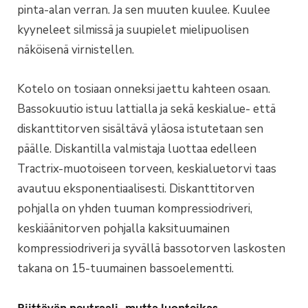
pinta-alan verran. Ja sen muuten kuulee. Kuulee
kyyneleet silmissä ja suupielet mielipuolisen
näköisenä virnistellen.
Kotelo on tosiaan onneksi jaettu kahteen osaan.
Bassokuutio istuu lattialla ja sekä keskialue- että
diskanttitorven sisältävä yläosa istutetaan sen
päälle. Diskantilla valmistaja luottaa edelleen
Tractrix-muotoiseen torveen, keskialuetorvi taas
avautuu eksponentiaalisesti. Diskanttitorven
pohjalla on yhden tuuman kompressiodriveri,
keskiäänitorven pohjalla kaksituumainen
kompressiodriveri ja syvällä bassotorven laskosten
takana on 15-tuumainen bassoelementti.
Riittävän neutraali, mutta luonteikas