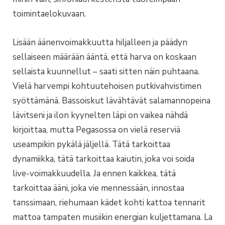
toimintaelokuvaan.
Lisään äänenvoimakkuutta hiljalleen ja päädyn
sellaiseen määrään ääntä, että harva on koskaan
sellaista kuunnellut – saati sitten näin puhtaana.
Vielä harvempi kohtuutehoisen putkivahvistimen
syöttämänä. Bassoiskut lävähtävät salamannopeina
lävitseni ja ilon kyynelten läpi on vaikea nähdä
kirjoittaa, mutta Pegasossa on vielä reserviä
useampikin pykälä jäljellä. Tätä tarkoittaa
dynamiikka, tätä tarkoittaa kaiutin, joka voi soida
live-voimakkuudella. Ja ennen kaikkea, tätä
tarkoittaa ääni, joka vie mennessään, innostaa
tanssimaan, riehumaan kädet kohti kattoa tennarit
mattoa tampaten musiikin energian kuljettamana. La