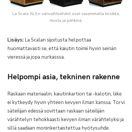
La Scala AL5:n värivaihtoehdot ovat vasemmalta kirsikka,
musta ja pähkinä.
Lisäys:
La Scalan sijoitusta helpottaa
huomattavasti se, että kaiutin toimii hyvin seinän
vieressä ja jopa nurkasssa.
Helpompi asia, tekninen rakenne
Raskaan materiaalin, kaiutinkartion tai -kalotin, liike
ei kytkeydy hyvin yhteen kevyen ilman kanssa. Torvi
säteilijan edessä sovittaan raskaan säteilijän
värähtelyn tehokkaasti kevyen ilman värähtelyksi ja
sillä saadaan moninkertaistettua hyötysuhde.