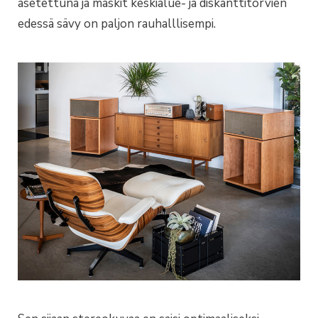
asetettuna ja maskit keskialue- ja diskanttitorvien
edessä sävy on paljon rauhalllisempi.