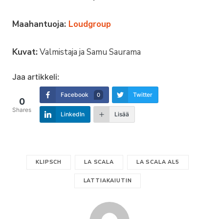
Maahantuoja:
Loudgroup
Kuvat:
Valmistaja ja Samu Saurama
Jaa artikkeli:
Facebook
Twitter
0
0
Shares
LinkedIn
Lisää
KLIPSCH
LA SCALA
LA SCALA AL5
LATTIAKAIUTIN