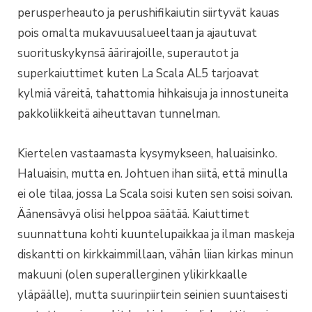
perusperheauto ja perushifikaiutin siirtyvät kauas
pois omalta mukavuusalueeltaan ja ajautuvat
suorituskykynsä äärirajoille, superautot ja
superkaiuttimet kuten La Scala AL5 tarjoavat
kylmiä väreitä, tahattomia hihkaisuja ja innostuneita
pakkoliikkeitä aiheuttavan tunnelman.
Kiertelen vastaamasta kysymykseen, haluaisinko.
Haluaisin, mutta en. Johtuen ihan siitä, että minulla
ei ole tilaa, jossa La Scala soisi kuten sen soisi soivan.
Äänensävyä olisi helppoa säätää. Kaiuttimet
suunnattuna kohti kuuntelupaikkaa ja ilman maskeja
diskantti on kirkkaimmillaan, vähän liian kirkas minun
makuuni (olen superallerginen ylikirkkaalle
yläpäälle), mutta suurinpiirtein seinien suuntaisesti