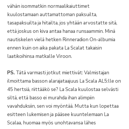
vähän isommatkin normaalikaiuttimet
kuulostamaan auttamattoman paksuilta,
tasapaksuilta ja hitailta, jos yhtään arvostatte sitä,
että joskus on kiva antaa hanaa runsaammin. Minä
nautiskelen vielä hetken Rinneradion On-albumia
ennen kuin on aika pakata La Scalat takaisin
laatikoihinsa matkalle Viroon.
PS.
Tätä varmasti jotkut miettivät: Valmistajan
ilmoittama basson alarajataajuus La Scala AL5:lle on
45 hertsiä, riittääkö se? La Scala kuulostaa selvästi
siltä, että basso ei murahda ihan alimpiin
vavahduksiin, sen voi myöntää. Mutta kun lopettaa
esitteen lukemisen ja pääsee kuuntelemaan La
Scalaa, huomaa myös unohtavansa lähes