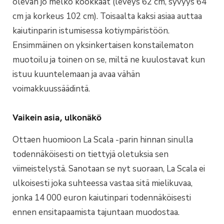
olevan jo melko kookkaat (leveys 62 cm, syvyys 64
cm ja korkeus 102 cm). Toisaalta kaksi asiaa auttaa
kaiutinparin istumisessa kotiympäristöön.
Ensimmäinen on yksinkertaisen konstailematon
muotoilu ja toinen on se, miltä ne kuulostavat kun
istuu kuuntelemaan ja avaa vähän
voimakkuussäädintä.
Vaikein asia, ulkonäkö
Ottaen huomioon La Scala -parin hinnan sinulla
todennäköisesti on tiettyjä oletuksia sen
viimeistelystä. Sanotaan se nyt suoraan, La Scala ei
ulkoisesti joka suhteessa vastaa sitä mielikuvaa,
jonka 14 000 euron kaiutinpari todennäköisesti
ennen ensitapaamista tajuntaan muodostaa.