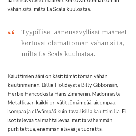
äänensävylliset määreet kertovat olemattoman
vähän siitä, miltä La Scala kuulostaa.
Tyypilliset äänensävylliset määreet
kertovat olemattoman vähän siitä,
miltä La Scala kuulostaa.
Kaiuttimien ääni on käsittämättömän vähän
kaiutinmainen. Billie Holidaysta Billy Gibbonsiin,
Herbie Hancockista Hans Zimmeriin, Madonnasta
Metallicaan kaikki on välittömämpää, aidompaa,
isompaa ja elävämpää kuin tavallisilla kaiuttimilla. Ei
isottelevaa tai mahtailevaa, mutta vähemmän
purkitettua, enemmän elävää ja tuoretta.