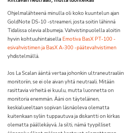
Ohjelmalähteenä minulla oli koko kuuntelun ajan
GoldNote DS-10 -streameri, josta soitin lähinnä
Tidalissa olevia albumeja. Vahvistinpuolella aloitin
hyvin kohtuuhintaisella
Emotiva BasX PT-100 -
esivahvistimen ja BasX A-300 -päätevahvistimen
yhdistelmällä.
Jos La Scalan ääntä vertaa johonkin ultraneutraaliin
monitoriin, se ei ole aivan yhtä neutraali. Mitään
rasittavia virheitä ei kuulu, mutta luonnetta on
monitoria enemmän. Ääni on täyteläinen,
keskialueeltaan sopivan läsnäoleva olematta
kuitenkaan syliin tuppautuva ja diskantti on kirkas
olematta päällekäyvä. Ja silti, nämä tyypilliset