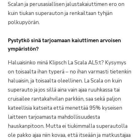
Scalan ja perusasiallisen jalustakaiuttimen ero on
kuin tiukan superauton ja renkailtaan tyhjän
polkupyörän.
Pystytkö sinä tarjoamaan kaiuttimen arvoisen
ympäristön?
Haluaisinko minä Klipsch La Scala AL5:t? Kysymys
on toisaalta ihan typerä – no ihan varmasti tietenkin
haluaisin, ja toisaalta oleellinen. La Scala on kuin
superauto ja jos sillä aina vain ajaa ruuhkassa tai
cruisailee rantakahvilan parkkiin, saa sekä paljon
kateellisia katseita että menettää 95% kyseisen
laitteen tarjoamasta mahdollisuudesta
hauskanpitoon. Mutta ei tiukimmalla superautolla
ole pakko ajaa niin kovaa, että itseään ja matkustajaa