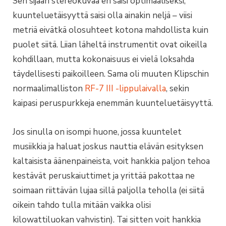
Sen sijaan stereokuvaa en saisi optimaaliseksi,
kuunteluetäisyyttä saisi olla ainakin neljä – viisi
metriä eivätkä olosuhteet kotona mahdollista kuin
puolet siitä. Liian läheltä instrumentit ovat oikeilla
kohdillaan, mutta kokonaisuus ei vielä loksahda
täydellisesti paikoilleen. Sama oli muuten Klipschin
normaalimalliston
RF-7 III -lippulaivalla
, sekin
kaipasi peruspurkkeja enemmän kuunteluetäisyyttä.
Jos sinulla on isompi huone, jossa kuuntelet
musiikkia ja haluat joskus nauttia elävän esityksen
kaltaisista äänenpaineista, voit hankkia paljon tehoa
kestävät peruskaiuttimet ja yrittää pakottaa ne
soimaan riittävän lujaa sillä paljolla teholla (ei siitä
oikein tahdo tulla mitään vaikka olisi
kilowattiluokan vahvistin). Tai sitten voit hankkia