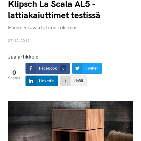
Klipsch La Scala AL5 -
lattiakaiuttimet testissä
Hämmentävän hillitön kokemus
27.12.2019
Jaa artikkeli:
Facebook
Twitter
0
0
Shares
LinkedIn
Lisää