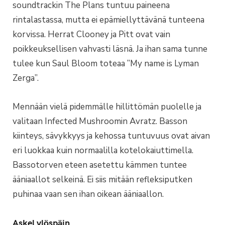
soundtrackin The Plans tuntuu paineena
rintalastassa, mutta ei epämiellyttävänä tunteena
korvissa. Herrat Clooney ja Pitt ovat vain
poikkeuksellisen vahvasti läsnä. Ja ihan sama tunne
tulee kun Saul Bloom toteaa ”My name is Lyman
Zerga”.
Mennään vielä pidemmälle hillittömän puolelle ja
valitaan Infected Mushroomin Avratz. Basson
kiinteys, sävykkyys ja kehossa tuntuvuus ovat aivan
eri luokkaa kuin normaalilla kotelokaiuttimella.
Bassotorven eteen asetettu kämmen tuntee
ääniaallot selkeinä. Ei siis mitään refleksiputken
puhinaa vaan sen ihan oikean ääniaallon.
Askel ylöspäin