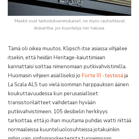
Maskit ovat tarkoituksenmukaiset, ne myös rauhoittavat
diskanttia, jos kuuntelija niin haluaa.
Tämä oli oikea muutos. Klipsch itse asiassa vihjailee
itsekin, että heidän Heritage-kaiuttimiaan
kannattaisi soittaa nimenomaan putkivahvistimilla.
Huomasin vihjeen asialliseksi jo
Forte III -testissä
ja
La Scala AL5 tuo vielä isomman harppauksen äänen
koukuttavuudessa kun perusasialliset
transistorilaitteet vaihdetaan hyvään
putkivahvistimeen. 105 desibelin herkkyys
tarkoittaa, että jo ihan muutama puhdas watti riittää
normaaleissa kuunteluolosuhteissa jotakuinkin
mihin vain, sinfoniaorkesterista tuoreimpaan