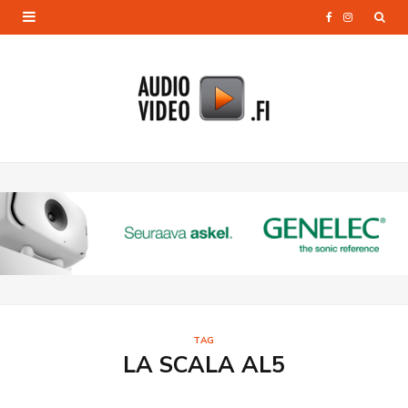
F
I
a
n
c
s
e
t
b
a
o
g
o
r
k
a
m
TAG
LA SCALA AL5