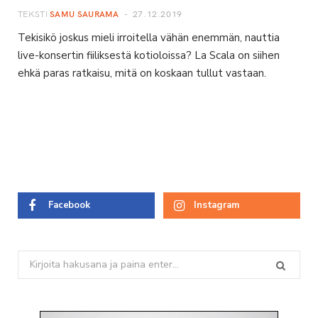
TEKSTI
SAMU SAURAMA
27.12.2019
Tekisikö joskus mieli irroitella vähän enemmän, nauttia
live-konsertin fiiliksestä kotioloissa? La Scala on siihen
ehkä paras ratkaisu, mitä on koskaan tullut vastaan.
Facebook
Instagram
Search
for: