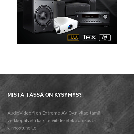
MISTÄ TÄSSÄ ON KYSYMYS?
AudioVideo.fi on Extreme AV Oy:n ylläpitämä
verkkopalvelu kaikille viihde-elektroniikasta
kiinnostuneille.