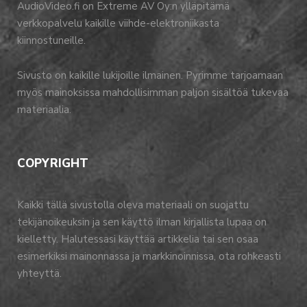
AudioVideo.fi on Extreme AV Oy:n ylläpitämä
verkkopalvelu kaikille viihde-elektroniikasta
kiinnostuneille.
Sivusto on kaikille lukijoille ilmainen. Pyrimme tarjoamaan
myös mainoksissa mahdollisimman paljon sisältöä tukevaa
materiaalia.
COPYRIGHT
Kaikki tällä sivustolla oleva materiaali on suojattu
tekijänoikeuksin ja sen käyttö ilman kirjallista lupaa on
kielletty. Halutessasi käyttää artikkelia tai sen osaa
esimerkiksi mainonnassa ja markkinoinnissa, ota rohkeasti
yhteyttä.