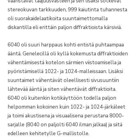
vääristävät taajuusvasteen ja sen lisäksi sotkevat
stereokuvan tarkkuuden, 999 kaiutinta tuhannesta
oli suorakaidelaatikoita suuntaimettomalla
diskantilla eli erittäin paljon diffraktioista kärsiviä.
6040 oli suuri harppaus kohti entistä puhtaampaa
ääntä. Genelecillä oli kyllä kokemusta diffraktioiden
vähentämisestä kotelon särmien viistoamisella ja
pyöristämisellä 1022- ja 1024-malleissaan. Lisäksi
suuntaimet vähentävät oleellisesti sivusuuntiin
lähtevää ääntä ja siten vähentävät diffraktioita.
6040 oli kuitenkin kotikäyttöön todella paljon
helpomman kokoinen kuin 1022- ja 1024-järkäleet
ja toimi akustisena ja visuaalisena perustana 8000-
sarjalle (8040 on paljolti 6040 ilman jalkaa) ja siitä
edelleen kehitetylle G-mallistolle.