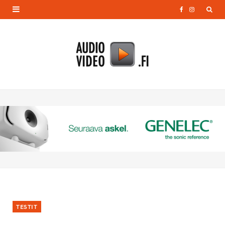
F
I
a
n
c
s
e
t
b
a
o
g
o
r
k
a
m
TESTIT