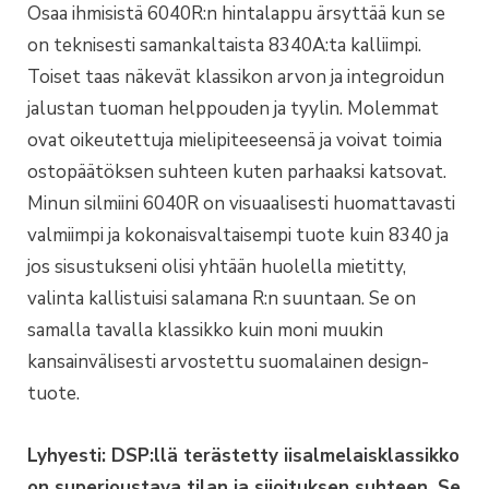
Osaa ihmisistä 6040R:n hintalappu ärsyttää kun se
on teknisesti samankaltaista 8340A:ta kalliimpi.
Toiset taas näkevät klassikon arvon ja integroidun
jalustan tuoman helppouden ja tyylin. Molemmat
ovat oikeutettuja mielipiteeseensä ja voivat toimia
ostopäätöksen suhteen kuten parhaaksi katsovat.
Minun silmiini 6040R on visuaalisesti huomattavasti
valmiimpi ja kokonaisvaltaisempi tuote kuin 8340 ja
jos sisustukseni olisi yhtään huolella mietitty,
valinta kallistuisi salamana R:n suuntaan. Se on
samalla tavalla klassikko kuin moni muukin
kansainvälisesti arvostettu suomalainen design-
tuote.
Lyhyesti: DSP:llä terästetty iisalmelaisklassikko
on superjoustava tilan ja sijoituksen suhteen. Se