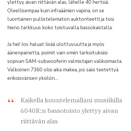
ylettyy aivan riittävän alas, lähelle 40 hertsiä.
Oleellisempaa kuin infraäänien vapina, on se
luontainen pullistelematon auktoriteetti ja tosi
hieno tarkkuus koko toistuvalla bassokaistalla.
Ja hei! Jos haluat lisää ulottuvuutta ja myös
äänenpainetta, poimit vain omiin tarkoituksiisi
sopivan SAM-subwooferin valmistajan valikoimasta.
Valkoinen 7360 olisi aika makea, jos saisi teetettyä
erikoisvärisen yksilön…
Kaikella kuuntelemallani musiikilla
6040R:n bassotoisto ylettyy aivan
riittävän alas