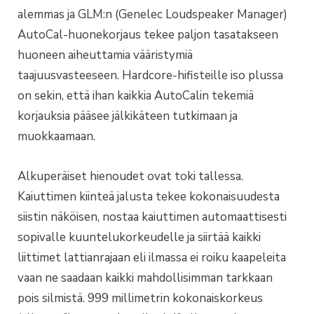
alemmas ja GLM:n (Genelec Loudspeaker Manager)
AutoCal-huonekorjaus tekee paljon tasatakseen
huoneen aiheuttamia vääristymiä
taajuusvasteeseen. Hardcore-hifisteille iso plussa
on sekin, että ihan kaikkia AutoCalin tekemiä
korjauksia pääsee jälkikäteen tutkimaan ja
muokkaamaan.
Alkuperäiset hienoudet ovat toki tallessa.
Kaiuttimen kiinteä jalusta tekee kokonaisuudesta
siistin näköisen, nostaa kaiuttimen automaattisesti
sopivalle kuuntelukorkeudelle ja siirtää kaikki
liittimet lattianrajaan eli ilmassa ei roiku kaapeleita
vaan ne saadaan kaikki mahdollisimman tarkkaan
pois silmistä. 999 millimetrin kokonaiskorkeus