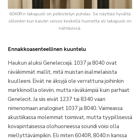
6040R:n takapuoli on pelkistetyn puhdas. Se näyttää hyvältä
silloinkin kun kaiutin seisoo keskellä huonetta eli takapuoli on
nähtävissä.
Ennakkoasenteellinen kuuntelu
Haukun aluksi Geneleccejä. 1037 ja 8040 ovat
räväkimmät mallit, mitä muistan iisalmelaisista
kuulleeni. Eivät ne äksyjä ole verrattuna joihinkin
markkinoilla oleviin, mutta räväkämpiä kuin parhaat
Genelecit. Ja siis eivät 1237 tai 8340 vaan
nimenomaan analogiset 1037 ja 8040. Vaimeassa
akustiikassa molemmat toimivat, mutta tyypillisessä
kovapintaisessa olohuoneessa soundi voisi olla
miellyttävämpikin. Eli miten 6040R, 8040:n kanssa