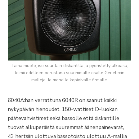
Tämä muoto, iso suuntain diskantilla ja pyöristetty ulkoasu,
toimii edelleen perustana suurimmalle osalle Genelecin
malleja. Ja monelle kopioivalle firmalle.
6040A:han verrattuna 6040R on saanut kaikki
nykypäivän hienoudet. 150-wattiset D-luokan
päätevahvistimet sekä bassolle että diskantille
tuovat alkuperäistä suuremmat äänenpainevarat,
43 hertsiin ulottuva bassotoisto ulottuu A-mallia