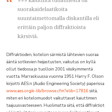
999 kaiutinta tuhannesta oli
suorakaidelaatikoita
suuntaimettomalla diskantilla eli
erittäin paljon diffraktioista
kärsiviä.
Diffraktioden, kotelon särmistä lähtevien suoraa
ääntä sotkevien heijastusten, vaikutus on kyllä
ollut tiedossa jo tuolloin 2001 viisikymmentä
vuotta. Marraskuussa vuonna 1951 Harry F. Olson
kirjoitti AES:n (Audio Engineering Society) paperissa
www.aes.org/e-lib/browse.cfm?elib=17816
siitä,
miten eri kotelomuodot vaikuttavat kaiuttimen
taajuusvasteeseen. Huolimatta siitä, että diffraktiot