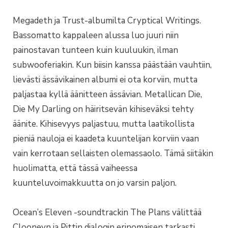
Megadeth ja Trust-albumilta Cryptical Writings.
Bassomatto kappaleen alussa luo juuri niin
painostavan tunteen kuin kuuluukin, ilman
subwooferiakin. Kun biisin kanssa päästään vauhtiin,
lievästi ässävikainen albumi ei ota korviin, mutta
paljastaa kyllä äänitteen ässävian. Metallican Die,
Die My Darling on häiritsevän kihiseväksi tehty
äänite. Kihisevyys paljastuu, mutta laatikollista
pieniä nauloja ei kaadeta kuuntelijan korviin vaan
vain kerrotaan sellaisten olemassaolo. Tämä siitäkin
huolimatta, että tässä vaiheessa
kuunteluvoimakkuutta on jo varsin paljon.
Ocean’s Eleven -soundtrackin The Plans välittää
Clooneyn ja Pittin dialogin erinomaisen tarkasti,