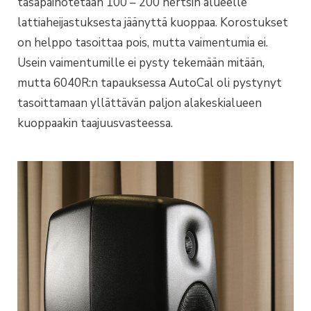
tasapainotetaan 100 – 200 hertsin alueelle
lattiaheijastuksesta jäänyttä kuoppaa. Korostukset
on helppo tasoittaa pois, mutta vaimentumia ei.
Usein vaimentumille ei pysty tekemään mitään,
mutta 6040R:n tapauksessa AutoCal oli pystynyt
tasoittamaan yllättävän paljon alakeskialueen
kuoppaakin taajuusvasteessa.