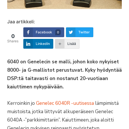
Jaa artikkeli:
Facebook
Twitter
0
0
Shares
LinkedIn
Lisää
6040 on Genelecin se malli, johon koko nykyiset
8000- ja G-mallistot perustuvat. Kyky hyödyntää
DSP:tä taitavasti on nostanut 20-vuotiaan
kaiuttimen nykypäivään.
Kerroinkin jo
Genelec 6040R -uutisessa
lämpimistä
muistoista, jotka liittyvät alkuperäiseen Genelec
6040A -”parkkimittariin”. Kaiuttimeen, joka aloitti
Genelecin nykyisen reippaasti pyöristetyn