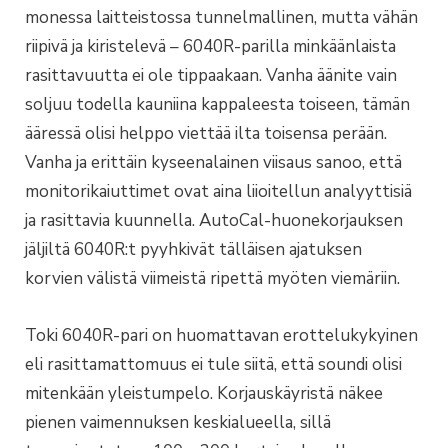
monessa laitteistossa tunnelmallinen, mutta vähän
riipivä ja kiristelevä – 6040R-parilla minkäänlaista
rasittavuutta ei ole tippaakaan. Vanha äänite vain
soljuu todella kauniina kappaleesta toiseen, tämän
ääressä olisi helppo viettää ilta toisensa perään.
Vanha ja erittäin kyseenalainen viisaus sanoo, että
monitorikaiuttimet ovat aina liioitellun analyyttisiä
ja rasittavia kuunnella. AutoCal-huonekorjauksen
jäljiltä 6040R:t pyyhkivät tälläisen ajatuksen
korvien välistä viimeistä ripettä myöten viemäriin.
Toki 6040R-pari on huomattavan erottelukykyinen
eli rasittamattomuus ei tule siitä, että soundi olisi
mitenkään yleistumpelo. Korjauskäyristä näkee
pienen vaimennuksen keskialueella, sillä