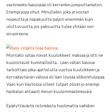
vastineeksi bassopää oli kerrankin jumputtamaton.
Enempi jopa ohut. Minullekin, joka arvostan
nopeutta ja napakuutta paljon enemmän kuin
ulottuvuutta, jos paksuutta tulee yhtään sen
sivuoireena.
Montako sataa voivat kuulokkeet maksaa ja silti ne
kuulostavat kummallisilta… Liian vähän bassoa
tarkoittaisi pika-ajattelulla vuotoa kuulokkeen ja
korvakäytävän välissä eli liian löysää silikonitulppaa.
Vaan kun käytössä olleet tulpat olivat jo enempi
hankalan ahtaasti minun kuulemmaelimissäni.
Epäilyttävästä ristiriidasta huolimatta vaihdoin