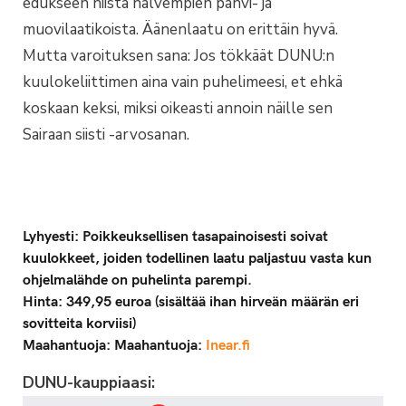
edukseen niistä halvempien pahvi- ja
muovilaatikoista. Äänenlaatu on erittäin hyvä.
Mutta varoituksen sana: Jos tökkäät DUNU:n
kuulokeliittimen aina vain puhelimeesi, et ehkä
koskaan keksi, miksi oikeasti annoin näille sen
Sairaan siisti -arvosanan.
Lyhyesti: Poikkeuksellisen tasapainoisesti soivat
kuulokkeet, joiden todellinen laatu paljastuu vasta kun
ohjelmalähde on puhelinta parempi.
Hinta: 349,95 euroa (sisältää ihan hirveän määrän eri
sovitteita korviisi)
Maahantuoja: Maahantuoja:
Inear.fi
DUNU-kauppiaasi: