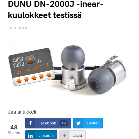
DUNU DN-2000J -inear-
kuulokkeet testissä
15.3.2016
Jaa artikkeli:
Facebook
Twitter
48
48
Shares
LinkedIn
Lisää