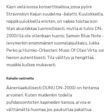
Käyn vielä isossa konserttisalissa, jossa pyörii
Stravinskyn Keijun suudelma -baletti. Kuulokkeilla,
nappikuulokkeilla erioten, on vaikea toistaa ison
tilan akustiikkaa luonnollisesti, mutta ei tulos DN-
2000J:llä ole ollenkaan huono. Samoin Blue Note -
levymerkin ensimmäinen suomalaisjulkaisu, Jukka
Perko ja Hurmio-Orkesteri: Music Of Olavi Virta, soi
hienon autenttisesti. Tila välittyy ja hengittää,
musiikki kulkee mukavasti.
Rahalle vastinetta
Äänenlaadullisesti DUNU DN-2000J on hintansa
arvoinen. Kuten muidenkin todella
puhdassointisten kapineiden kanssa, arvoa ei
välttämättä huomaa, jos paukuttaa pakattua