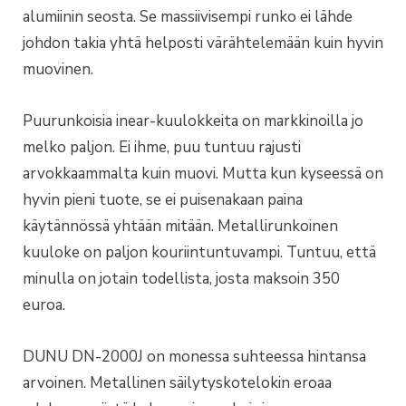
alumiinin seosta. Se massiivisempi runko ei lähde
johdon takia yhtä helposti värähtelemään kuin hyvin
muovinen.
Puurunkoisia inear-kuulokkeita on markkinoilla jo
melko paljon. Ei ihme, puu tuntuu rajusti
arvokkaammalta kuin muovi. Mutta kun kyseessä on
hyvin pieni tuote, se ei puisenakaan paina
käytännössä yhtään mitään. Metallirunkoinen
kuuloke on paljon kouriintuntuvampi. Tuntuu, että
minulla on jotain todellista, josta maksoin 350
euroa.
DUNU DN-2000J on monessa suhteessa hintansa
arvoinen. Metallinen säilytyskotelokin eroaa