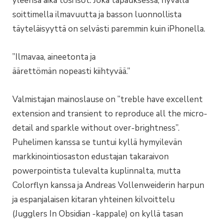
yleensä aika tosi isot. Joka tapauksessa, hyvällä
soittimella ilmavuutta ja basson luonnollista
täyteläisyyttä on selvästi paremmin kuin iPhonella.
”Ilmavaa, aineetonta ja
äärettömän nopeasti kiihtyvää.”
Valmistajan mainoslause on ”treble have excellent
extension and transient to reproduce all the micro-
detail and sparkle without over-brightness”.
Puhelimen kanssa se tuntui kyllä hymyilevän
markkinointiosaston edustajan takaraivon
powerpointista tulevalta kuplinnalta, mutta
Colorflyn kanssa ja Andreas Vollenweiderin harpun
ja espanjalaisen kitaran yhteinen kilvoittelu
(Jugglers In Obsidian -kappale) on kyllä tasan