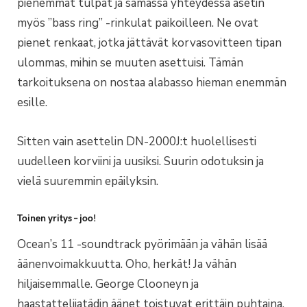
pienemmät tulpat ja samassa yhteydessä asetin
myös ”bass ring” -rinkulat paikoilleen. Ne ovat
pienet renkaat, jotka jättävät korvasovitteen tipan
ulommas, mihin se muuten asettuisi. Tämän
tarkoituksena on nostaa alabasso hieman enemmän
esille.
Sitten vain asettelin DN-2000J:t huolellisesti
uudelleen korviini ja uusiksi. Suurin odotuksin ja
vielä suuremmin epäilyksin.
Toinen yritys – joo!
Ocean’s 11 -soundtrack pyörimään ja vähän lisää
äänenvoimakkuutta. Oho, herkät! Ja vähän
hiljaisemmalle. George Clooneyn ja
haastattelijatädin äänet toistuvat erittäin puhtaina.