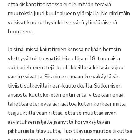
että diskanttitoistossa ei ole mitään teräviä
muutoksia juuri kuuloalueen ylärajalla. Ne nimittäin
voisivat kuulua hyvinkin selvänä ylimääräisenä
luonteena.
Ja siinä, missä kaiuttimien kanssa neljään hertsiin
ylettyvä toisto vaatisi Hiacellisen 18-tuumaisia
subbarielementtejä, kuulokkeilla sekin asia sujuu
varsin vaivatta. Siis nimenomaan korvakäytävän
tiiviisti sulkevilla inear-kuulokkeilla. Sulkemisen
ansiosta kuuloke-elementin ei tarvitsekaan enää
lähettää etenevää ääniaaltoa kuten korkeammilla
taajuuksilla vaan riittää, että se muuttaa aivan
aavistuksen jäljelle jäänyttä korvakäytävän
pikkuruista tilavuutta. Tuo tilavuusmuutos liikuttaa