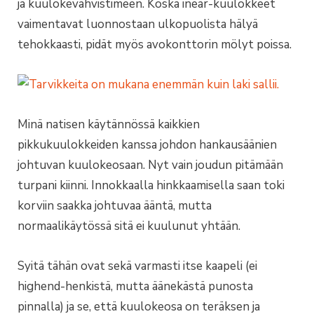
ja kuulokevahvistimeen. Koska inear-kuulokkeet
vaimentavat luonnostaan ulkopuolista hälyä
tehokkaasti, pidät myös avokonttorin mölyt poissa.
Minä natisen käytännössä kaikkien
pikkukuulokkeiden kanssa johdon hankausäänien
johtuvan kuulokeosaan. Nyt vain joudun pitämään
turpani kiinni. Innokkaalla hinkkaamisella saan toki
korviin saakka johtuvaa ääntä, mutta
normaalikäytössä sitä ei kuulunut yhtään.
Syitä tähän ovat sekä varmasti itse kaapeli (ei
highend-henkistä, mutta äänekästä punosta
pinnalla) ja se, että kuulokeosa on teräksen ja