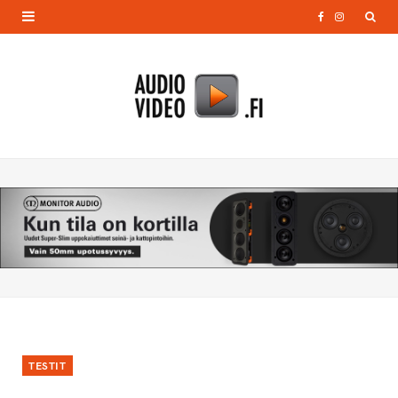
F
I
a
n
c
s
e
t
b
a
o
g
o
r
k
a
m
TESTIT