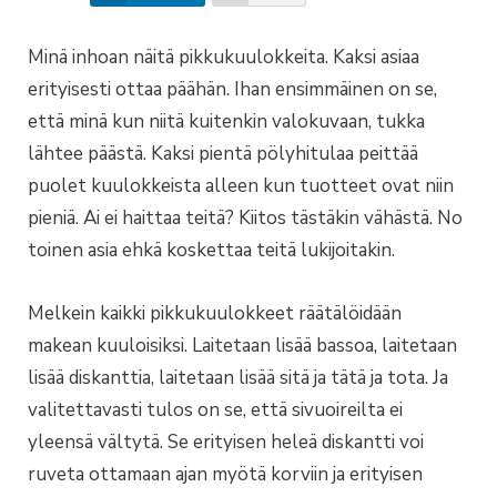
Minä inhoan näitä pikkukuulokkeita. Kaksi asiaa
erityisesti ottaa päähän. Ihan ensimmäinen on se,
että minä kun niitä kuitenkin valokuvaan, tukka
lähtee päästä. Kaksi pientä pölyhitulaa peittää
puolet kuulokkeista alleen kun tuotteet ovat niin
pieniä. Ai ei haittaa teitä? Kiitos tästäkin vähästä. No
toinen asia ehkä koskettaa teitä lukijoitakin.
Melkein kaikki pikkukuulokkeet räätälöidään
makean kuuloisiksi. Laitetaan lisää bassoa, laitetaan
lisää diskanttia, laitetaan lisää sitä ja tätä ja tota. Ja
valitettavasti tulos on se, että sivuoireilta ei
yleensä vältytä. Se erityisen heleä diskantti voi
ruveta ottamaan ajan myötä korviin ja erityisen