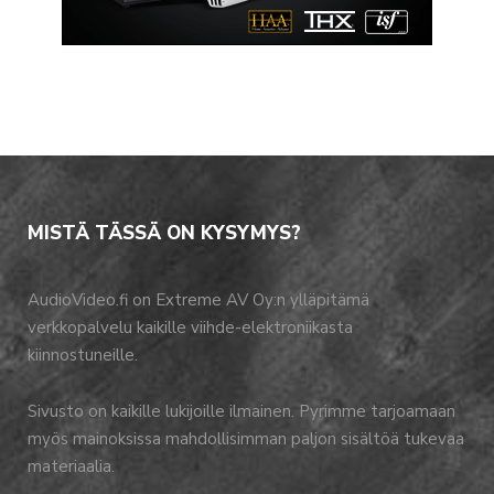
MISTÄ TÄSSÄ ON KYSYMYS?
AudioVideo.fi on Extreme AV Oy:n ylläpitämä
verkkopalvelu kaikille viihde-elektroniikasta
kiinnostuneille.
Sivusto on kaikille lukijoille ilmainen. Pyrimme tarjoamaan
myös mainoksissa mahdollisimman paljon sisältöä tukevaa
materiaalia.