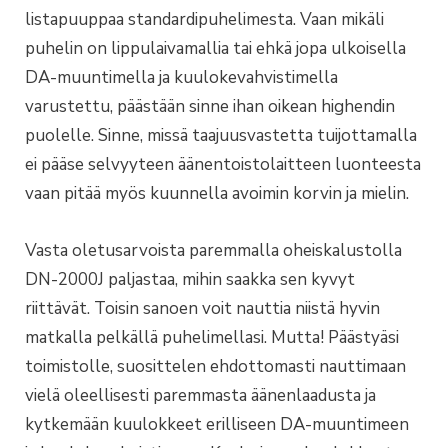
listapuuppaa standardipuhelimesta. Vaan mikäli
puhelin on lippulaivamallia tai ehkä jopa ulkoisella
DA-muuntimella ja kuulokevahvistimella
varustettu, päästään sinne ihan oikean highendin
puolelle. Sinne, missä taajuusvastetta tuijottamalla
ei pääse selvyyteen äänentoistolaitteen luonteesta
vaan pitää myös kuunnella avoimin korvin ja mielin.
Vasta oletusarvoista paremmalla oheiskalustolla
DN-2000J paljastaa, mihin saakka sen kyvyt
riittävät. Toisin sanoen voit nauttia niistä hyvin
matkalla pelkällä puhelimellasi. Mutta! Päästyäsi
toimistolle, suosittelen ehdottomasti nauttimaan
vielä oleellisesti paremmasta äänenlaadusta ja
kytkemään kuulokkeet erilliseen DA-muuntimeen