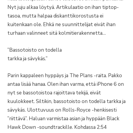
Nyt juju alkaa löytyä. Artikulaatio on ihan tiptop-
tasoa, mutta halpaa diskanttikorostusta ei
kuitenkaan ole. Ehkä ne suunnittelijat eivät ihan
turhaan valinneet sitä kolmitierakennetta…
”Bassotoisto on todella
tarkka ja sävykäs.”
Parin kappaleen hyppäys ja The Plans -raita. Pakko
antaa lisää hanaa. Olen ihan varma, että iPhone 6 on
nyt se bassotoistoa rajoittava tekijä, eivät
kuulokkeet. Siltikin, bassotoisto on todella tarkka ja
sävykäs. Ulottuvuus on Rolls-Royce -henkisesti
”riittävä”. Haluan varmistaa asian ja hyppään Black
Hawk Down -soundtrackille. Kohdassa 2:54