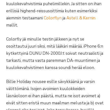
kuulokevahvistimia puhelimillekin. Ja sitten on ihan
erillisiä highend-reissusoittimia kuten esimerkiksi
aiemmin testaamani
Colorflyn
ja
Astell & Kernin
mallit.
Colorfly jäi minulle testin jälkeen ja nyt se
osoittautui juuri siksi, mitä lääkäri määrää. iPhone 6:n
kytkettyinä DUNU DN-2000J:t soivat neutraalisti ja
tarkasti, mutta vasta paremman DA-muuntimen ja
kuulokevahvistimen kanssa soundi herää eloon.
Billie Holiday nousee esille sävykkäänä ja varsin
välittömänä. Isojen avoimien kuulokkeiden
läsnäoloon ei ihan päästä, mutta ne isot avoimet a)
eivät sitten eristä muun maailman melusta ja b) ovat