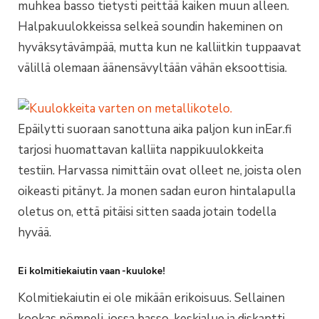
muhkea basso tietysti peittää kaiken muun alleen.
Halpakuulokkeissa selkeä soundin hakeminen on
hyväksytävämpää, mutta kun ne kalliitkin tuppaavat
välillä olemaan äänensävyltään vähän eksoottisia.
Epäilytti suoraan sanottuna aika paljon kun inEar.fi
tarjosi huomattavan kalliita nappikuulokkeita
testiin. Harvassa nimittäin ovat olleet ne, joista olen
oikeasti pitänyt. Ja monen sadan euron hintalapulla
oletus on, että pitäisi sitten saada jotain todella
hyvää.
Ei kolmitiekaiutin vaan -kuuloke!
Kolmitiekaiutin ei ole mikään erikoisuus. Sellainen
kookas pömpeli, jossa basso, keskialue ja diskantti