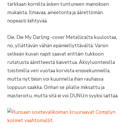
tarkkaan kornilta äsken tuntuneen mainoksen
mukaista. Ilmavaa, aineetonta ja äärettömän
nopeasti kiihtyvää.
Die, Die My Darling -cover Metallicalta kuulostaa,
no, yllättävän vähän epämiellyttävältä. Varsin
selkeän kuvan napit saavat erittäin tukkoon
rutatusta äänitteestä kaivettua. Äksyluonteisilla
toistimilla veri vuotaa korvista ensisekunneilla,
mutta nyt biisin voi kuunnella ihan rauhassa
loppuun saakka. Onhan se pilalle miksattu ja
masteroitu, mutta sitä ei voi DUNU:n syyksi laittaa.