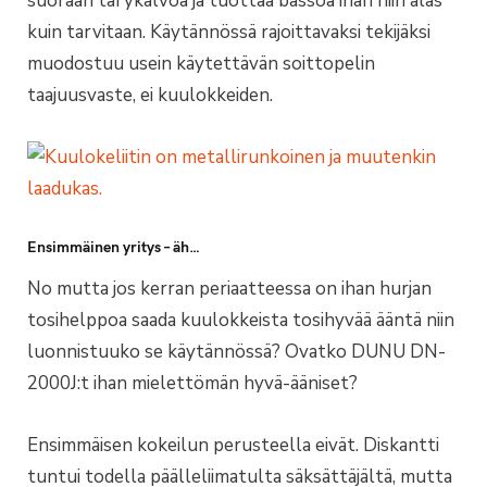
suoraan tärykalvoa ja tuottaa bassoa ihan niin alas
kuin tarvitaan. Käytännössä rajoittavaksi tekijäksi
muodostuu usein käytettävän soittopelin
taajuusvaste, ei kuulokkeiden.
Ensimmäinen yritys – äh…
No mutta jos kerran periaatteessa on ihan hurjan
tosihelppoa saada kuulokkeista tosihyvää ääntä niin
luonnistuuko se käytännössä? Ovatko DUNU DN-
2000J:t ihan mielettömän hyvä-ääniset?
Ensimmäisen kokeilun perusteella eivät. Diskantti
tuntui todella päälleliimatulta säksättäjältä, mutta