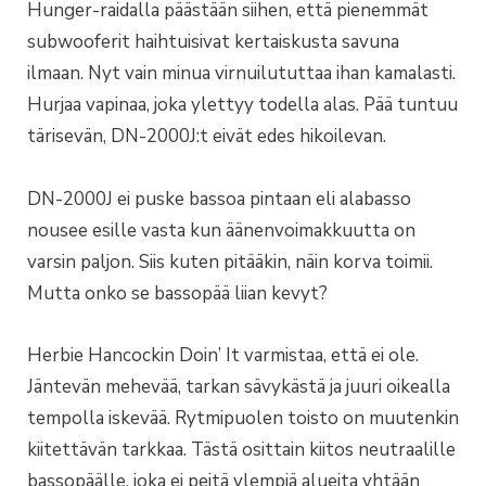
Hunger-raidalla päästään siihen, että pienemmät
subwooferit haihtuisivat kertaiskusta savuna
ilmaan. Nyt vain minua virnuilututtaa ihan kamalasti.
Hurjaa vapinaa, joka ylettyy todella alas. Pää tuntuu
tärisevän, DN-2000J:t eivät edes hikoilevan.
DN-2000J ei puske bassoa pintaan eli alabasso
nousee esille vasta kun äänenvoimakkuutta on
varsin paljon. Siis kuten pitääkin, näin korva toimii.
Mutta onko se bassopää liian kevyt?
Herbie Hancockin Doin’ It varmistaa, että ei ole.
Jäntevän mehevää, tarkan sävykästä ja juuri oikealla
tempolla iskevää. Rytmipuolen toisto on muutenkin
kiitettävän tarkkaa. Tästä osittain kiitos neutraalille
bassopäälle, joka ei peitä ylempiä alueita yhtään