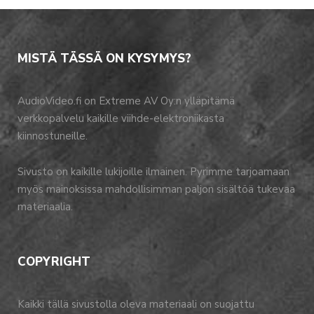
MISTÄ TÄSSÄ ON KYSYMYS?
AudioVideo.fi on Extreme AV Oy:n ylläpitämä
verkkopalvelu kaikille viihde-elektroniikasta
kiinnostuneille.
Sivusto on kaikille lukijoille ilmainen. Pyrimme tarjoamaan
myös mainoksissa mahdollisimman paljon sisältöä tukevaa
materiaalia.
COPYRIGHT
Kaikki tällä sivustolla oleva materiaali on suojattu