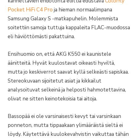
kannettavien ehdotonta eliittiä edustava
Colorfly
Pocket HiFi C4 Pro
ja hieman normaalimpana
Samsung Galaxy S -matkapuhelin. Molemmista
soitettiin samoja tuttuja kappaleita FLAC-muodossa
eli häviöttömästi pakattuina.
Ensihuomio on, että AKG K550 ei kaunistele
äänitteitä. Hyvät kuulostavat oikeasti hyviltä,
mutta jo keskiverrot saavat kyllä selkeästi sapiskaa.
Stereokuvaan sijoitetut asiat ja kikkailut
analysoituvat selkeinä ja helposti hahmotettavina,
olivat ne sitten keinotekoisia tai aitoja.
Bassopää ei ole varsinaisesti kevyt tai varsinkaan
ponneton, mutta tippaakaan ylimääräistä sieltä ei
löydy. Käytettävä kuulokevahvistin vaikuttaa tähän