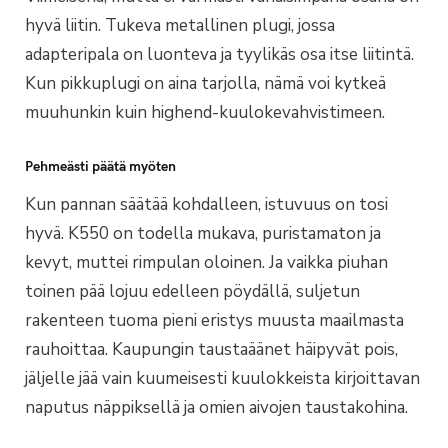
hyvä liitin. Tukeva metallinen plugi, jossa
adapteripala on luonteva ja tyylikäs osa itse liitintä.
Kun pikkuplugi on aina tarjolla, nämä voi kytkeä
muuhunkin kuin highend-kuulokevahvistimeen.
Pehmeästi päätä myöten
Kun pannan säätää kohdalleen, istuvuus on tosi
hyvä. K550 on todella mukava, puristamaton ja
kevyt, muttei rimpulan oloinen. Ja vaikka piuhan
toinen pää lojuu edelleen pöydällä, suljetun
rakenteen tuoma pieni eristys muusta maailmasta
rauhoittaa. Kaupungin taustaäänet häipyvät pois,
jäljelle jää vain kuumeisesti kuulokkeista kirjoittavan
naputus näppiksellä ja omien aivojen taustakohina.