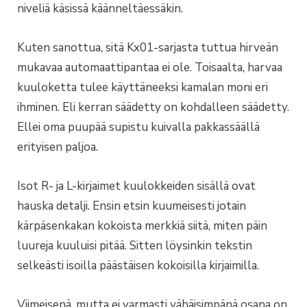
niveliä käsissä käänneltäessäkin.
Kuten sanottua, sitä Kx01-sarjasta tuttua hirveän
mukavaa automaattipantaa ei ole. Toisaalta, harvaa
kuuloketta tulee käyttäneeksi kamalan moni eri
ihminen. Eli kerran säädetty on kohdalleen säädetty.
Ellei oma puupää supistu kuivalla pakkassäällä
erityisen paljoa.
Isot R- ja L-kirjaimet kuulokkeiden sisällä ovat
hauska detalji. Ensin etsin kuumeisesti jotain
kärpäsenkakan kokoista merkkiä siitä, miten päin
luureja kuuluisi pitää. Sitten löysinkin tekstin
selkeästi isoilla päästäisen kokoisilla kirjaimilla.
Viimeisenä, mutta ei varmasti vähäisimpänä osana on