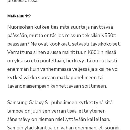
prosessorissa.
Matkaluurit?
Nuorisohan kulkee ties mitä suurta ja näyttävää
päässään, mutta entäs jos reissun tekisikin K550:t
päässään? Ne ovat kookkaat, selvästi täysikokoiset.
Verrattuna siihen alussa mainittuun K601:n niissä
on yksi iso etu puolellaan, herkkyyttä on rutkasti
enemmän kuin vanhemmassa veljessä ja siksi ne voi
kytkeä vaikka suoraan matkapuhelimeen tai
tavanomaisempaan kannettavaan soittimeen.
Samsung Galaxy S -puhelimeen kytkettynä sitä
lämpöä on juuri sen verran lisää, että yleinen
äänensävy on hieman miellyttävään kallellaan.
Samoin ylädiskanttia on vähän enemmän, eli soundi