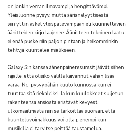
on jonkin verran ilmavampi ja hengittävämpi.
Yleisluonne pysyy, mutta äärianalyyttisestä
siirryttiin askel yleispätevämpään eli kuunneltavien
äänitteiden kirjo laajenee. Äänitteen tekninen laatu
ei enää puske niin paljon pintaan ja heikomminkin
tehtyjä kuuntelee mielikseen.
Galaxy S:n kanssa äänenpaineresurssit jäävät siihen
rajalle, että olisiko välillä kaivannut vähän lisää
varaa. No, pysyypähän kuulo kunnossa kun ei
tuuttaa sitä riekaleiksi. Ja kun kuulokkeet suljetun
rakenteensa ansiosta eristävät kevyesti
ulkomaailmasta niin se tarkoittaa suoraan, että
kuunteluvoimakkuus voi olla pienempi kun
musiikilla ei tarvitse peittää taustamelua.