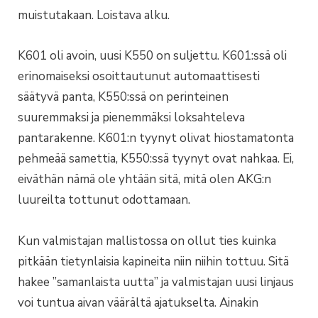
muistutakaan. Loistava alku.
K601 oli avoin, uusi K550 on suljettu. K601:ssä oli
erinomaiseksi osoittautunut automaattisesti
säätyvä panta, K550:ssä on perinteinen
suuremmaksi ja pienemmäksi loksahteleva
pantarakenne. K601:n tyynyt olivat hiostamatonta
pehmeää samettia, K550:ssä tyynyt ovat nahkaa. Ei,
eiväthän nämä ole yhtään sitä, mitä olen AKG:n
luureilta tottunut odottamaan.
Kun valmistajan mallistossa on ollut ties kuinka
pitkään tietynlaisia kapineita niin niihin tottuu. Sitä
hakee ”samanlaista uutta” ja valmistajan uusi linjaus
voi tuntua aivan väärältä ajatukselta. Ainakin