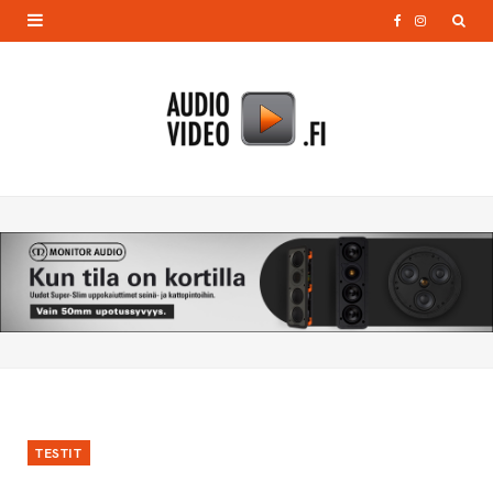
F
I
a
n
c
s
e
t
b
a
o
g
o
r
k
a
m
TESTIT