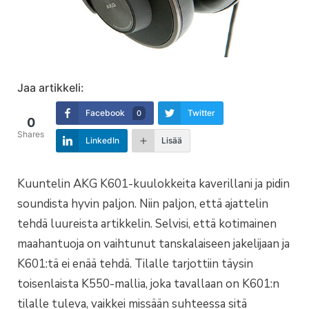
Jaa artikkeli:
Facebook
Twitter
0
0
Shares
LinkedIn
Lisää
Kuuntelin AKG K601-kuulokkeita kaverillani ja pidin
soundista hyvin paljon. Niin paljon, että ajattelin
tehdä luureista artikkelin. Selvisi, että kotimainen
maahantuoja on vaihtunut tanskalaiseen jakelijaan ja
K601:tä ei enää tehdä. Tilalle tarjottiin täysin
toisenlaista K550-mallia, joka tavallaan on K601:n
tilalle tuleva, vaikkei missään suhteessa sitä