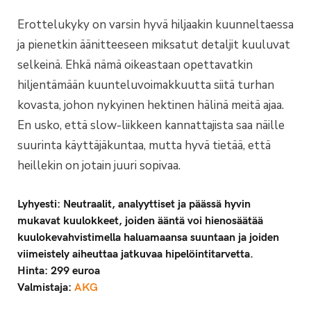
Erottelukyky on varsin hyvä hiljaakin kuunneltaessa
ja pienetkin äänitteeseen miksatut detaljit kuuluvat
selkeinä. Ehkä nämä oikeastaan opettavatkin
hiljentämään kuunteluvoimakkuutta siitä turhan
kovasta, johon nykyinen hektinen hälinä meitä ajaa.
En usko, että slow-liikkeen kannattajista saa näille
suurinta käyttäjäkuntaa, mutta hyvä tietää, että
heillekin on jotain juuri sopivaa.
Lyhyesti: Neutraalit, analyyttiset ja päässä hyvin
mukavat kuulokkeet, joiden ääntä voi hienosäätää
kuulokevahvistimella haluamaansa suuntaan ja joiden
viimeistely aiheuttaa jatkuvaa hipelöintitarvetta.
Hinta: 299 euroa
Valmistaja:
AKG