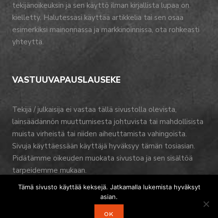
tekijänoikeuksin ja sen käyttö ilman kirjallista lupaa on
kielletty. Halutessasi käyttää artikkelia tai sen osaa
esimerkiksi mainonnassa ja markkinoinnissa, ota rohkeasti
yhteyttä.
VASTUUVAPAUSLAUSEKE
Tekijä / julkaisija ei vastaa tällä sivustolla olevista,
lainsäädännön muuttumisesta johtuvista tai mahdollisista
muista virheistä tai niiden aiheuttamista vahingoista.
Sivuja käyttäessään käyttäjä hyväksyy tämän tosiasian.
Pidätämme oikeuden muokata sivustoa ja sen sisältöä
tarpeidemme mukaan.
Tämä sivusto käyttää keksejä. Jatkamalla lukemista hyväksyt
asian.
OK