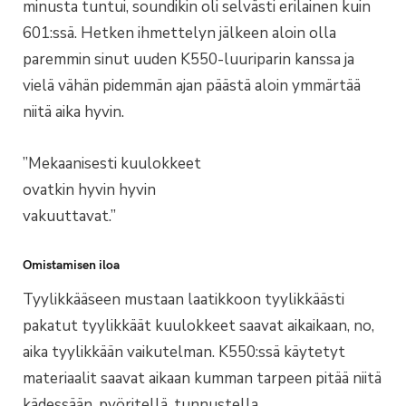
minusta tuntui, soundikin oli selvästi erilainen kuin
601:ssä. Hetken ihmettelyn jälkeen aloin olla
paremmin sinut uuden K550-luuriparin kanssa ja
vielä vähän pidemmän ajan päästä aloin ymmärtää
niitä aika hyvin.
”Mekaanisesti kuulokkeet
ovatkin hyvin hyvin
vakuuttavat.”
Omistamisen iloa
Tyylikkääseen mustaan laatikkoon tyylikkäästi
pakatut tyylikkäät kuulokkeet saavat aikaikaan, no,
aika tyylikkään vaikutelman. K550:ssä käytetyt
materiaalit saavat aikaan kumman tarpeen pitää niitä
kädessään, pyöritellä, tunnustella.