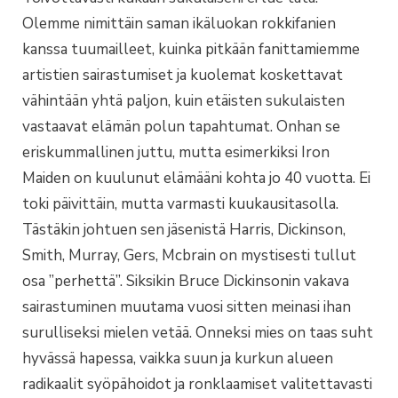
Olemme nimittäin saman ikäluokan rokkifanien
kanssa tuumailleet, kuinka pitkään fanittamiemme
artistien sairastumiset ja kuolemat koskettavat
vähintään yhtä paljon, kuin etäisten sukulaisten
vastaavat elämän polun tapahtumat. Onhan se
eriskummallinen juttu, mutta esimerkiksi Iron
Maiden on kuulunut elämääni kohta jo 40 vuotta. Ei
toki päivittäin, mutta varmasti kuukausitasolla.
Tästäkin johtuen sen jäsenistä Harris, Dickinson,
Smith, Murray, Gers, Mcbrain on mystisesti tullut
osa ”perhettä”. Siksikin Bruce Dickinsonin vakava
sairastuminen muutama vuosi sitten meinasi ihan
surulliseksi mielen vetää. Onneksi mies on taas suht
hyvässä hapessa, vaikka suun ja kurkun alueen
radikaalit syöpähoidot ja ronklaamiset valitettavasti