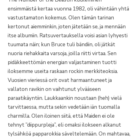
ensimmäistä kertaa vuonna 1982, oli vähintään yhtä
vastustamaton kokemus. Olen tämän tarinan
kertonut aiemminkin, joten jätetään se, ja mennään
itse albumiin. Ratsuvertauksella voisi asian lyhyesti
tuumata näin; kun Bruce tuli bändiin, oli jätkät
nuoria riehakkaita varsoja, joilla riitti virtaa. Sen
pidäkkeettömän energian valjastaminen tuotti
iloksemme useita raskaan rockin merkkiteoksia.
Vuosien vieriessä orit ovat harmaantuneet ja
vallaton ravikin on vaihtunut ylvääseen
paraatikäyntiin. Laukkaankin noustaan (heh) vielä
tarvittaessa, mutta sekin vedetään iän tuomalla
charmilla. Olen iloinen siitä, että Maiden ei ole
tehnyt ”diippurpleja”, eli omaksi ilokseen alkanut
tylsähköä papparokkia säveltelemään. On mahtavaa,