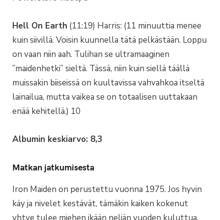
Hell On Earth
(11:19) Harris: (11 minuuttia menee
kuin siivillä. Voisin kuunnella tätä pelkästään. Loppu
on vaan niin aah. Tulihan se ultramaaginen
”maidenhetki” sieltä. Tässä, niin kuin siellä täällä
muissakin biiseissä on kuultavissa vahvahkoa itseltä
lainailua, mutta vaikea se on totaalisen uuttakaan
enää kehitellä.) 10
Albumin keskiarvo: 8,3
Matkan jatkumisesta
Iron Maiden on perustettu vuonna 1975. Jos hyvin
käy ja nivelet kestävät, tämäkin kaiken kokenut
yhtye tulee miehen ikään neljän vuoden kuluttua.