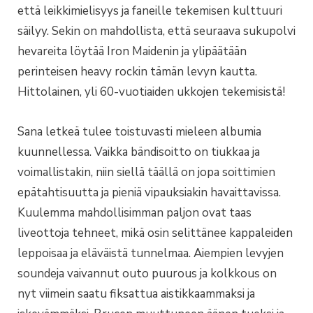
että leikkimielisyys ja faneille tekemisen kulttuuri
säilyy. Sekin on mahdollista, että seuraava sukupolvi
hevareita löytää Iron Maidenin ja ylipäätään
perinteisen heavy rockin tämän levyn kautta.
Hittolainen, yli 60-vuotiaiden ukkojen tekemisistä!
Sana letkeä tulee toistuvasti mieleen albumia
kuunnellessa. Vaikka bändisoitto on tiukkaa ja
voimallistakin, niin siellä täällä on jopa soittimien
epätahtisuutta ja pieniä vipauksiakin havaittavissa.
Kuulemma mahdollisimman paljon ovat taas
liveottoja tehneet, mikä osin selittänee kappaleiden
leppoisaa ja eläväistä tunnelmaa. Aiempien levyjen
soundeja vaivannut outo puurous ja kolkkous on
nyt viimein saatu fiksattua aistikkaammaksi ja