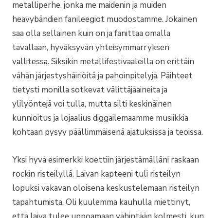
metalliperhe, jonka me maidenin ja muiden
heavybändien fanileegiot muodostamme. Jokainen
saa olla sellainen kuin on ja fanittaa omalla
tavallaan, hyväksyvän yhteisymmärryksen
vallitessa. Siksikin metallifestivaaleilla on erittäin
vähän järjestyshäiriöitä ja pahoinpitelyjä. Päihteet
tietysti monilla sotkevat välittäjäaineita ja
ylilyöntejä voi tulla, mutta silti keskinäinen
kunnioitus ja lojaalius diggailemaamme musiikkia
kohtaan pysyy päällimmäisenä ajatuksissa ja teoissa.
Yksi hyvä esimerkki koettiin järjestämälläni raskaan
rockin risteilyllä. Laivan kapteeni tuli risteilyn
lopuksi vakavan oloisena keskustelemaan risteilyn
tapahtumista. Oli kuulemma kauhulla miettinyt,
että laiva tulee uppoamaan vähintään kolmesti, kun