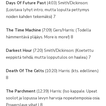
Days Of Future Past
(4:03) Smith/Dickinson:
(Loistava lyhyt intro, mutta lopulta pettymys
noiden kahden tekemäksi) 7
The Time Machine
(7:09) Gers/Harris: (Todella
hämmentävä pläjäys. More is more!) 8
Darkest Hour
(7:20) Smith/Dickinson: (Koetettu
eeppistä tehdä, mutta lopputulos on haalea.) 7
Death Of The Celts
(10:20) Harris: (kts. edellinen.)
8
The Parchment
(12:39) Harris: (Iso kappale. Upeat
soolot ja lopussa levyn harvoja nopeatempoisia osia.
Powerslave vibat.) 8