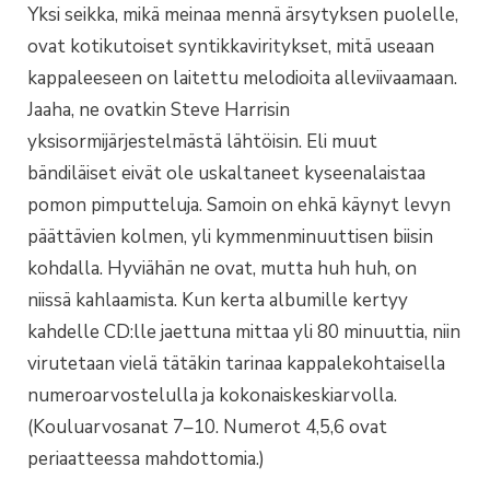
Yksi seikka, mikä meinaa mennä ärsytyksen puolelle,
ovat kotikutoiset syntikkaviritykset, mitä useaan
kappaleeseen on laitettu melodioita alleviivaamaan.
Jaaha, ne ovatkin Steve Harrisin
yksisormijärjestelmästä lähtöisin. Eli muut
bändiläiset eivät ole uskaltaneet kyseenalaistaa
pomon pimputteluja. Samoin on ehkä käynyt levyn
päättävien kolmen, yli kymmenminuuttisen biisin
kohdalla. Hyviähän ne ovat, mutta huh huh, on
niissä kahlaamista. Kun kerta albumille kertyy
kahdelle CD:lle jaettuna mittaa yli 80 minuuttia, niin
virutetaan vielä tätäkin tarinaa kappalekohtaisella
numeroarvostelulla ja kokonaiskeskiarvolla.
(Kouluarvosanat 7–10. Numerot 4,5,6 ovat
periaatteessa mahdottomia.)