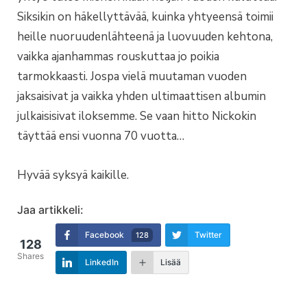
Siksikin on häkellyttävää, kuinka yhtyeensä toimii
heille nuoruudenlähteenä ja luovuuden kehtona,
vaikka ajanhammas rouskuttaa jo poikia
tarmokkaasti. Jospa vielä muutaman vuoden
jaksaisivat ja vaikka yhden ultimaattisen albumin
julkaisisivat iloksemme. Se vaan hitto Nickokin
täyttää ensi vuonna 70 vuotta…
Hyvää syksyä kaikille.
Jaa artikkeli:
Facebook
Twitter
128
128
Shares
LinkedIn
Lisää