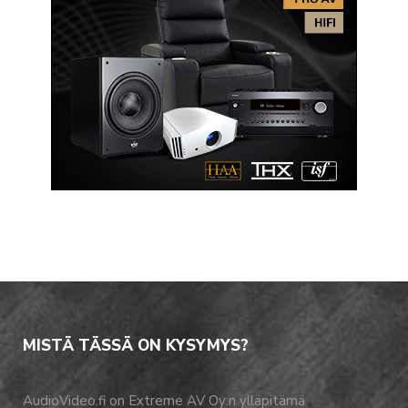
MISTÄ TÄSSÄ ON KYSYMYS?
AudioVideo.fi on Extreme AV Oy:n ylläpitämä