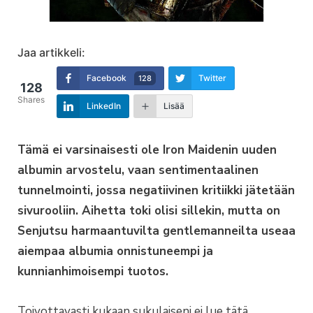
Jaa artikkeli:
Facebook
Twitter
128
128
Shares
LinkedIn
Lisää
Tämä ei varsinaisesti ole Iron Maidenin uuden
albumin arvostelu, vaan sentimentaalinen
tunnelmointi, jossa negatiivinen kritiikki jätetään
sivurooliin. Aihetta toki olisi sillekin, mutta on
Senjutsu harmaantuvilta gentlemanneilta useaa
aiempaa albumia onnistuneempi ja
kunnianhimoisempi tuotos.
Toivottavasti kukaan sukulaiseni ei lue tätä.