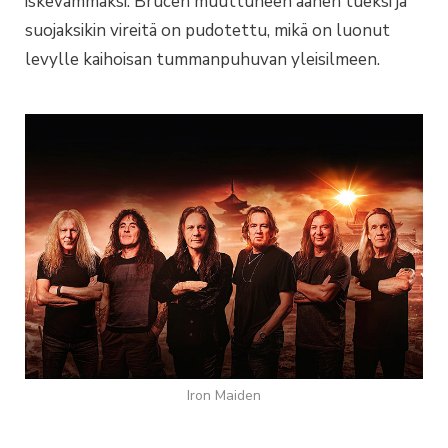
iskevämmäksi. Brucen muuttuneen äänen tueksi ja
suojaksikin vireitä on pudotettu, mikä on luonut
levylle kaihoisan tummanpuhuvan yleisilmeen.
Iron Maiden