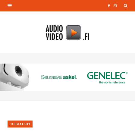
F
I
a
n
c
s
e
t
b
a
o
g
o
r
k
a
m
JULKAISUT