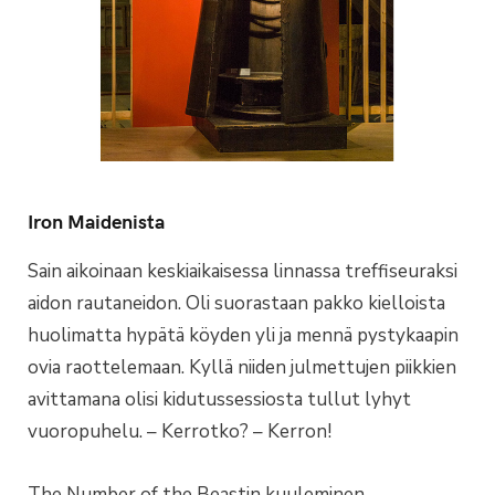
Iron Maidenista
Sain aikoinaan keskiaikaisessa linnassa treffiseuraksi
aidon rautaneidon. Oli suorastaan pakko kielloista
huolimatta hypätä köyden yli ja mennä pystykaapin
ovia raottelemaan. Kyllä niiden julmettujen piikkien
avittamana olisi kidutussessiosta tullut lyhyt
vuoropuhelu. – Kerrotko? – Kerron!
The Number of the Beastin kuuleminen