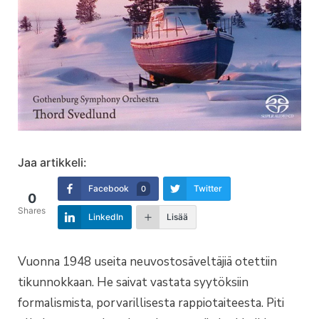
Jaa artikkeli:
Facebook
Twitter
0
0
Shares
LinkedIn
Lisää
Vuonna 1948 useita neuvostosäveltäjiä otettiin
tikunnokkaan. He saivat vastata syytöksiin
formalismista, porvarillisesta rappiotaiteesta. Piti