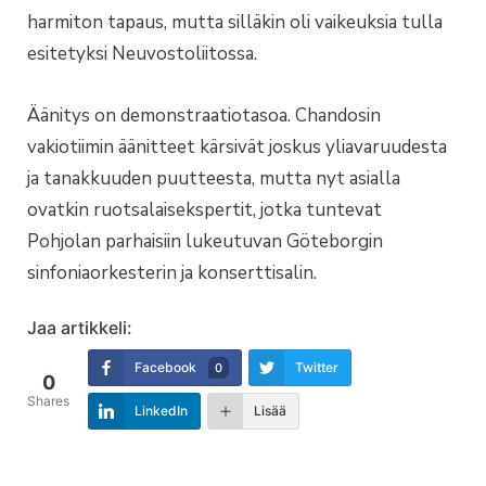
harmiton tapaus, mutta silläkin oli vaikeuksia tulla
esitetyksi Neuvostoliitossa.
Äänitys on demonstraatiotasoa. Chandosin
vakiotiimin äänitteet kärsivät joskus yliavaruudesta
ja tanakkuuden puutteesta, mutta nyt asialla
ovatkin ruotsalaisekspertit, jotka tuntevat
Pohjolan parhaisiin lukeutuvan Göteborgin
sinfoniaorkesterin ja konserttisalin.
Jaa artikkeli:
Facebook
Twitter
0
0
Shares
LinkedIn
Lisää