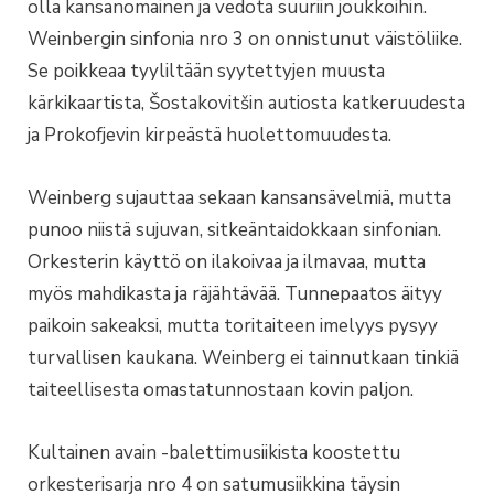
olla kansanomainen ja vedota suuriin joukkoihin.
Weinbergin sinfonia nro 3 on onnistunut väistöliike.
Se poikkeaa tyyliltään syytettyjen muusta
kärkikaartista, Šostakovitšin autiosta katkeruudesta
ja Prokofjevin kirpeästä huolettomuudesta.
Weinberg sujauttaa sekaan kansansävelmiä, mutta
punoo niistä sujuvan, sitkeäntaidokkaan sinfonian.
Orkesterin käyttö on ilakoivaa ja ilmavaa, mutta
myös mahdikasta ja räjähtävää. Tunnepaatos äityy
paikoin sakeaksi, mutta toritaiteen imelyys pysyy
turvallisen kaukana. Weinberg ei tainnutkaan tinkiä
taiteellisesta omastatunnostaan kovin paljon.
Kultainen avain -balettimusiikista koostettu
orkesterisarja nro 4 on satumusiikkina täysin