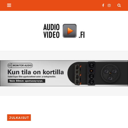
F
I
a
n
c
s
e
t
b
a
o
g
o
r
k
a
m
JULKAISUT