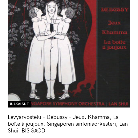
JULKAISUT
Levyarvostelu – Debussy – Jeux, Khamma, La
boîte à joujoux. Singaporen sinfoniaorkesteri, Lan
Shui. BIS SACD