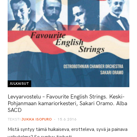
JULKAISUT
Levyarvostelu – Favourite English Strings. Keski-
Pohjanmaan kamariorkesteri, Sakari Oramo. Alba
SACD
TEKSTI
JUKKA ISOPURO
15.6.2016
Mistä syntyy tämä huikaiseva, erotteleva, syvä ja painava
vaikutelma? Se syntyy tietysti…