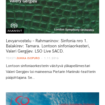
JULKAISUT
Levyarvostelu – Rahmaninov: Sinfonia nro 1.
Balakirev: Tamara. Lontoon sinfoniaorkesteri,
Valeri Gergijev. LSO Live SACD.
TEKSTI
JUKKA ISOPURO
1.11.2016
Lontoon sinfoniaorkesterin väistyvä ylikapellimestari
Valeri Gergijev loi maineensa Pietarin Mariinski-teatterin
pääjohtajana. Se…