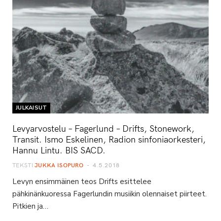
JULKAISUT
Levyarvostelu – Fagerlund – Drifts, Stonework,
Transit. Ismo Eskelinen, Radion sinfoniaorkesteri,
Hannu Lintu. BIS SACD.
TEKSTI
JUKKA ISOPURO
4.5.2018
Levyn ensimmäinen teos Drifts esittelee
pähkinänkuoressa Fagerlundin musiikin olennaiset piirteet.
Pitkien ja…