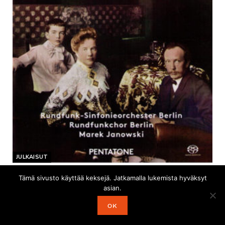
JULKAISUT
Levyarvostelu – Richard Strauss – Symphonia
Tämä sivusto käyttää keksejä. Jatkamalla lukemista hyväksyt
domestica, Die Tageszeiten. Berliinin radion
asian.
sinfoniaorkesteri ja kuoro, Marek Janowski.
OK
Pentatone SACD.