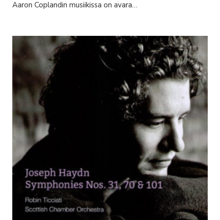
Aaron Coplandin musiikissa on avara…