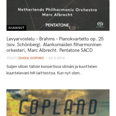
JULKAISUT
Levyarvostelu – Brahms – Pianokvartetto op. 25
(sov. Schönberg). Alankomaiden filharmoninen
orkesteri, Marc Albrecht. Pentatone SACD
TEKSTI
JUKKA ISOPURO
23.2.2016
Suljen silloin tällöin konsertissa silmäni ja kuvittelen
kuuntelevani hifi-laitteistoa. Kun nyt olen…