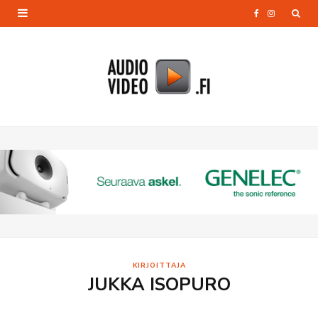
F
I
a
n
c
s
e
t
b
a
o
g
o
r
k
a
m
KIRJOITTAJA
JUKKA ISOPURO