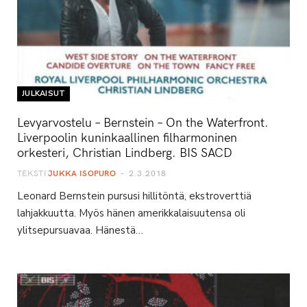
JULKAISUT
Levyarvostelu – Bernstein – On the Waterfront.
Liverpoolin kuninkaallinen filharmoninen
orkesteri, Christian Lindberg. BIS SACD
TEKSTI
JUKKA ISOPURO
2.3.2018
Leonard Bernstein pursusi hillitöntä, ekstroverttiä
lahjakkuutta. Myös hänen amerikkalaisuutensa oli
ylitsepursuavaa. Hänestä…