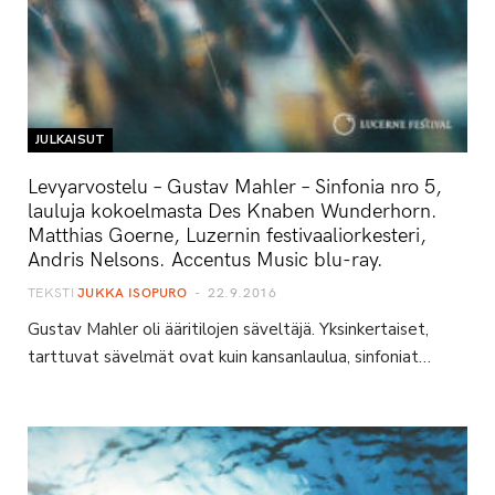
JULKAISUT
Levyarvostelu – Gustav Mahler – Sinfonia nro 5,
lauluja kokoelmasta Des Knaben Wunderhorn.
Matthias Goerne, Luzernin festivaaliorkesteri,
Andris Nelsons. Accentus Music blu-ray.
TEKSTI
JUKKA ISOPURO
22.9.2016
Gustav Mahler oli ääritilojen säveltäjä. Yksinkertaiset,
tarttuvat sävelmät ovat kuin kansanlaulua, sinfoniat…