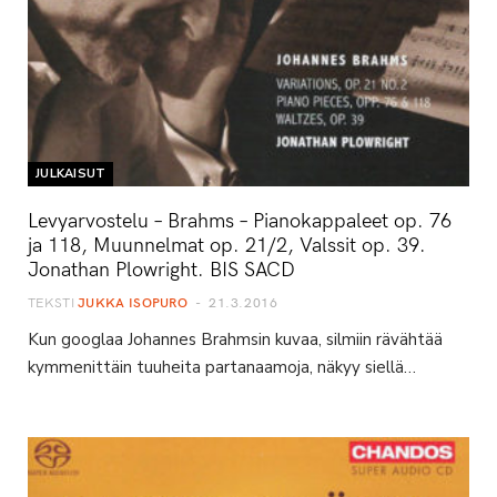
JULKAISUT
Levyarvostelu – Brahms – Pianokappaleet op. 76
ja 118, Muunnelmat op. 21/2, Valssit op. 39.
Jonathan Plowright. BIS SACD
TEKSTI
JUKKA ISOPURO
21.3.2016
Kun googlaa Johannes Brahmsin kuvaa, silmiin rävähtää
kymmenittäin tuuheita partanaamoja, näkyy siellä…