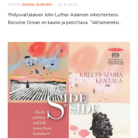
TEKSTI
JUKKA ISOPURO
22.8.2016
Yhdysvaltalaisen John Luther Adamsin orkesteriteos
Become Ocean on kaunis ja pelottava. ”Valtamereksi…