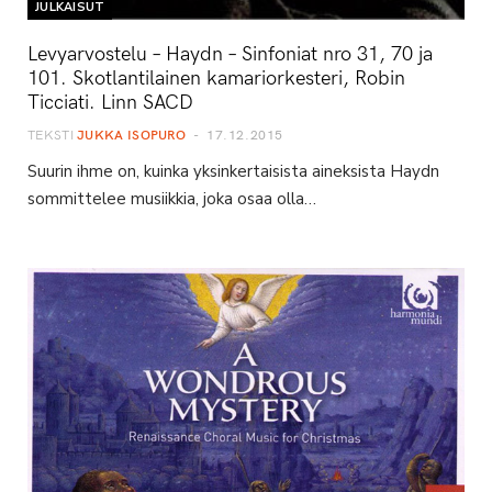
JULKAISUT
Levyarvostelu – Haydn – Sinfoniat nro 31, 70 ja
101. Skotlantilainen kamariorkesteri, Robin
Ticciati. Linn SACD
TEKSTI
JUKKA ISOPURO
17.12.2015
Suurin ihme on, kuinka yksinkertaisista aineksista Haydn
sommittelee musiikkia, joka osaa olla…