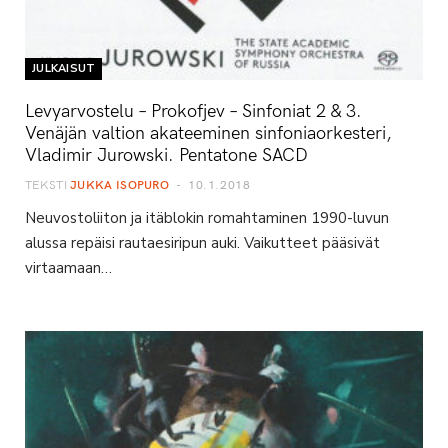
JULKAISUT
Levyarvostelu – Prokofjev – Sinfoniat 2 & 3.
Venäjän valtion akateeminen sinfoniaorkesteri,
Vladimir Jurowski. Pentatone SACD
TEKSTI
JUKKA ISOPURO
10.1.2018
Neuvostoliiton ja itäblokin romahtaminen 1990-luvun
alussa repäisi rautaesiripun auki. Vaikutteet pääsivät
virtaamaan…