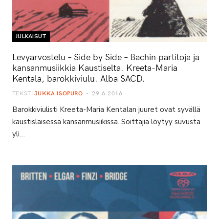
JULKAISUT
Levyarvostelu – Side by Side – Bachin partitoja ja
kansanmusiikkia Kaustiselta. Kreeta-Maria
Kentala, barokkiviulu. Alba SACD.
TEKSTI
JUKKA ISOPURO
29.6.2016
Barokkiviulisti Kreeta-Maria Kentalan juuret ovat syvällä
kaustislaisessa kansanmusiikissa. Soittajia löytyy suvusta
yli…