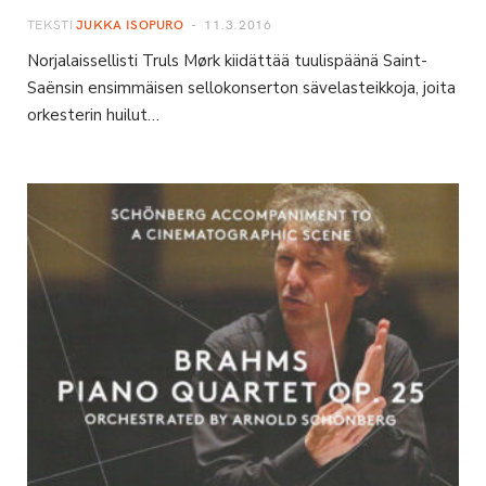
TEKSTI
JUKKA ISOPURO
11.3.2016
Norjalaissellisti Truls Mørk kiidättää tuulispäänä Saint-
Saënsin ensimmäisen sellokonserton sävelasteikkoja, joita
orkesterin huilut…