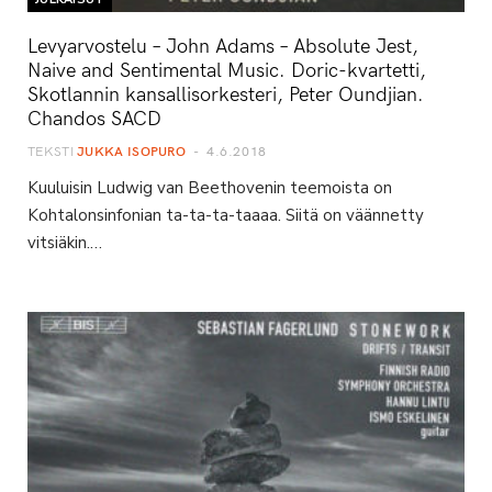
Levyarvostelu – John Adams – Absolute Jest,
Naive and Sentimental Music. Doric-kvartetti,
Skotlannin kansallisorkesteri, Peter Oundjian.
Chandos SACD
TEKSTI
JUKKA ISOPURO
4.6.2018
Kuuluisin Ludwig van Beethovenin teemoista on
Kohtalonsinfonian ta-ta-ta-taaaa. Siitä on väännetty
vitsiäkin.…