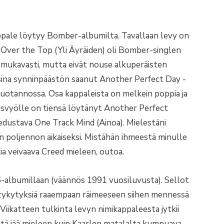
ppale löytyy Bomber-albumilta. Tavallaan levy on
Over the Top (Yli Äyräiden) oli Bomber-singlen
mukavasti, mutta eivät nouse alkuperäisten
sina synninpäästön saanut Another Perfect Day -
uotannossa. Osa kappaleista on melkein poppia ja
osvyölle on tiensä löytänyt Another Perfect
edustava One Track Mind (Ainoa). Mielestäni
n poljennon aikaiseksi. Mistähän ihmeestä minulle
ia veivaava Creed mieleen, outoa.
-albumillaan (väännös 1991 vuosiluvusta). Sellot
n tykytyksiä raaempaan räimeeseen siihen mennessä
Viikatteen tulkinta levyn nimikappaleesta jytkii
siitä jää mieleen kuin Kaarlen matalalta kumpuava