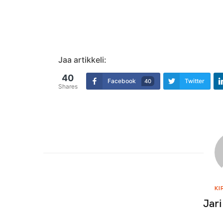
Jaa artikkeli:
40
Facebook
Twitter
40
Shares
KI
Jari