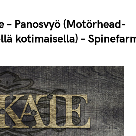
te – Panosvyö (Motörhead-
lä kotimaisella) – Spinefar