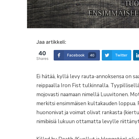
Jaa artikkeli:
40
Facebook
Twitter
40
Shares
Ei hätää, kyllä levy rauta-annoksensa on sa
reippaalla Iron Fist tulkinnalla. Tyypillise
mojovasti naamaan nimellä Luuvitonen. Motö
merkitsi ensimmäisen kultakauden loppua. 
huononivat ja voimat olivat rankasta (kier
nimibiisiä lukuun ottamatta levylle riittäny