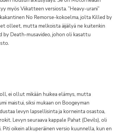
 uuden nousun alkusysäys. Se on Motörheadin
tyy myös Viikatteen versiosta. ”Heavy-urani”
hkakantinen No Remorse-kokoelma, jolta Killed by
t olleet, mutta melkoista äijäilyä ne kuitenkin
ed by Death-musavideo, johon oli kasattu
sto.
ll, ei ollut mikään huikea elämys, mutta
umi maistui, siksi mukaan on Boogeyman
ustaa levyn lapsellisinta ja korneinta osastoa,
okit. Levyn seuraava kappale Pahat (Devils), oli
si. Piti oikein alkuperäinen versio kuunnella, kun en