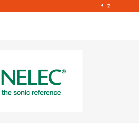
F
I
a
n
c
s
e
t
b
a
o
g
o
r
k
a
m