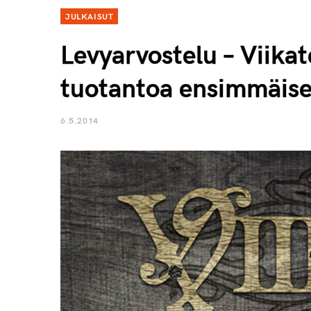
JULKAISUT
Levyarvostelu – Viika
tuotantoa ensimmäisel
6.5.2014