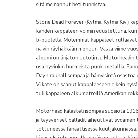
sitä meinannut heti tunnistaa.
Stone Dead Forever (Kylmä, Kylmä Kivi) ka
kahden kappaleen voimin edustettuna, kun 
b-puolella. Molemmat kappaleet rullaavat 
naivin räyhäkkään menoon. Vasta viime vuo
albumi on linjaton outolintu Motörheadin t
osa hyvinkin hurmeista punk-metallia. Pan
Dayn rauhallisempaa ja hämyisintä osastoa 
Viikate on saanut kappaleeseen oikein hyvä
tuli kappaleen alkumetreillä Amerikan rokk
Motörhead kalasteli isompaa suosiota 1916
ja täysveriset balladit aiheuttivat sydäme
tottuneessa fanaattisessa kuulijakunnassa. 
lähes yksi yhteen alkuperäisen urilla, eikä 