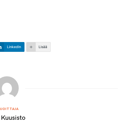
LinkedIn
Lisää
RJOITTAJA
 Kuusisto