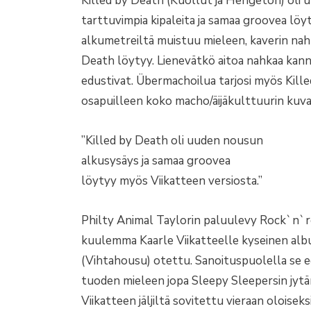
Killed by Death (Kuollut ja Hengetön) oli
tarttuvimpia kipaleita ja samaa groovea löy
alkumetreiltä muistuu mieleen, kaverin na
Death löytyy. Lienevätkö aitoa nahkaa kanne
edustivat. Übermachoilua tarjosi myös Kill
osapuilleen koko macho/äijäkulttuurin kuva
”Killed by Death oli uuden nousun
alkusysäys ja samaa groovea
löytyy myös Viikatteen versiosta.”
Philty Animal Taylorin paluulevy Rock`n`ro
kuulemma Kaarle Viikatteelle kyseinen alb
(Vihtahousu) otettu. Sanoituspuolella se ed
tuoden mieleen jopa Sleepy Sleepersin jytär
Viikatteen jäljiltä sovitettu vieraan oloisek