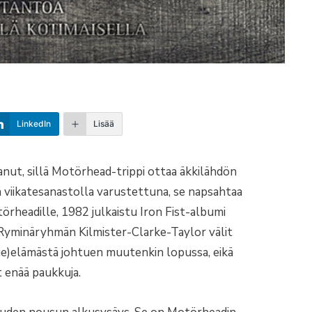
LinkedIn
Lisää
anut, sillä Motörhead-trippi ottaa äkkilähdön
llä viikatesanastolla varustettuna, se napsahtaa
rheadille, 1982 julkaistu Iron Fist-albumi
Ryminäryhmän Kilmister-Clarke-Taylor välit
tue)elämästä johtuen muutenkin lopussa, eikä
t enää paukkuja.