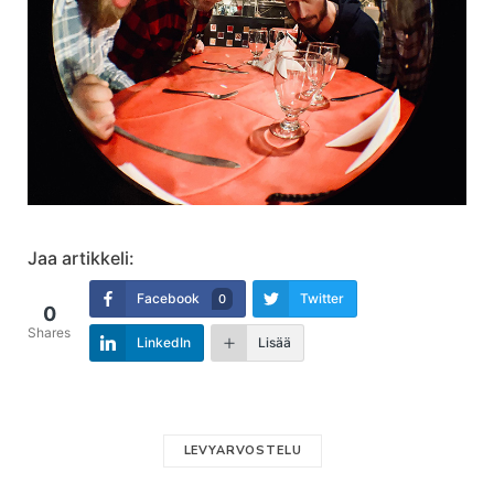
Jaa artikkeli:
Facebook
Twitter
0
0
Shares
LinkedIn
Lisää
LEVYARVOSTELU