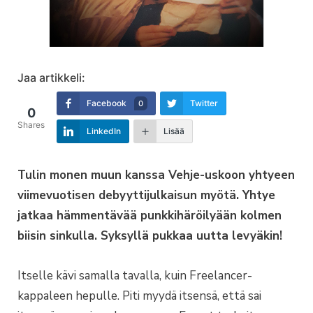
Jaa artikkeli:
Facebook
Twitter
0
0
Shares
LinkedIn
Lisää
Tulin monen muun kanssa Vehje-uskoon yhtyeen
viimevuotisen debyyttijulkaisun myötä. Yhtye
jatkaa hämmentävää punkkihäröilyään kolmen
biisin sinkulla. Syksyllä pukkaa uutta levyäkin!
Itselle kävi samalla tavalla, kuin Freelancer-
kappaleen hepulle. Piti myydä itsensä, että sai