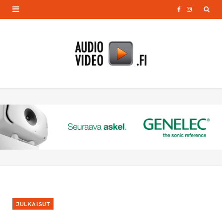
F
I
a
n
c
s
e
t
b
a
o
g
o
r
k
a
m
JULKAISUT