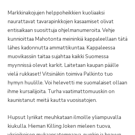
Markkinakojujen helppoheikkien kuoliaaksi
naurattavat tavarapinkkojen kasaamiset olivat
entisaikaan suosittuja ohjelmanumeroita. Vehje
kunnioittaa Mahotonta meininkiä kappaleellaan tätä
lähes kadonnutta ammattikuntaa. Kappaleessa
muovikassiin taitaa sujahtaa kaikki Suomessa
myynnissä olevat karkit. Laitetaan kaupan päälle
vielä rukkaset! Vitsinäkin toimiva Palkinto tuo
hymyn huulille. Voi helevetti me suomalaiset ollaan
ihme kursailijoita. Turha vaatimattomuuskin on
kaunistanut meitä kautta vuosisatojen.
Hupsut lyriikat meuhkataan ilmoille yliampuvalla
kiukulla. Hieman Killing Joken mieleen tuova,
yksioikoisen mukaansatempaava, punkin ja heavyn