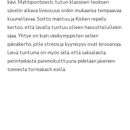
kävi. Mahtipontisesti, tutun klassisen teoksen
sävelin alkava liveosuus onkin mukaansa tempaavaa
kuuneltavaa. Soitto maistuu ja Kisken repeily
kertoo, että lavalla tuntuu olleen hassuttelullekin
sijaa. Yhtye on kuin viisikymppisten setien
päiväkerho, jolle stressi ja kyynisyys ovat kirosanoja.
Lievä tuntuma on myös siitä, että saksalaista,
perinteikästä panimokulttuuria pidetään jäsenien
toimesta tormakasti esillä.