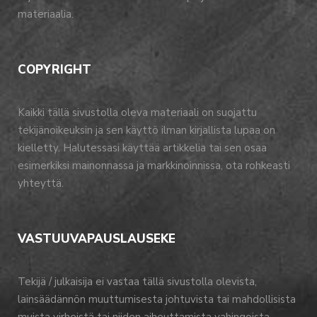
materiaalia.
COPYRIGHT
Kaikki tällä sivustolla oleva materiaali on suojattu
tekijänoikeuksin ja sen käyttö ilman kirjallista lupaa on
kielletty. Halutessasi käyttää artikkelia tai sen osaa
esimerkiksi mainonnassa ja markkinoinnissa, ota rohkeasti
yhteyttä.
VASTUUVAPAUSLAUSEKE
Tekijä / julkaisija ei vastaa tällä sivustolla olevista,
lainsäädännön muuttumisesta johtuvista tai mahdollisista
muista virheistä tai niiden aiheuttamista vahingoista.