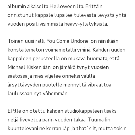
albumin aikaiselta Helloweenilta. Erittäin
onnistunut kappale lupailee tulevasta levystä yhtä
vuoden positiivisimmista heavy-yllätyksistä.
Toinen uusi ralli, You Come Undone, on niin ikään
konstailematon voimametalliryminä. Kahden uuden
kappaleen perusteella on mukava huomata, että
Michael Kisken ääni on jämäköitynyt vuosien
saatossa ja mies viljelee onneksi välillä
ärsyttävyyden puolelle mennyttä vibraattoa
laulussaan nyt vähemmän.
EP:lle on otettu kahden studiokappaleen lisäksi
neljä livevetoa parin vuoden takaa. Tuumailin
kuuntelevani ne kerran läpi ja that`s it, mutta toisin