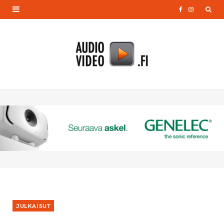
F
I
a
n
c
s
e
t
b
a
o
g
o
r
k
a
m
JULKAISUT