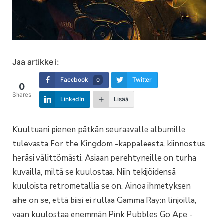
Jaa artikkeli:
Facebook
Twitter
0
0
Shares
LinkedIn
Lisää
Kuultuani pienen pätkän seuraavalle albumille
tulevasta For the Kingdom -kappaleesta, kiinnostus
heräsi välittömästi. Asiaan perehtyneille on turha
kuvailla, miltä se kuulostaa. Niin tekijöidensä
kuuloista retrometallia se on. Ainoa ihmetyksen
aihe on se, että biisi ei rullaa Gamma Ray:n linjoilla,
vaan kuulostaa enemmän Pink Pubbles Go Ape -