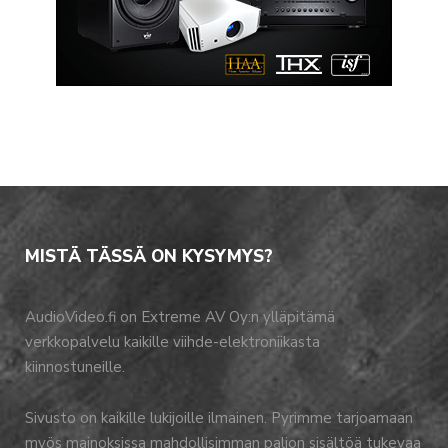
MISTÄ TÄSSÄ ON KYSYMYS?
AudioVideo.fi on Extreme AV Oy:n ylläpitämä
verkkopalvelu kaikille viihde-elektroniikasta
kiinnostuneille.
Sivusto on kaikille lukijoille ilmainen. Pyrimme tarjoamaan
myös mainoksissa mahdollisimman paljon sisältöä tukevaa