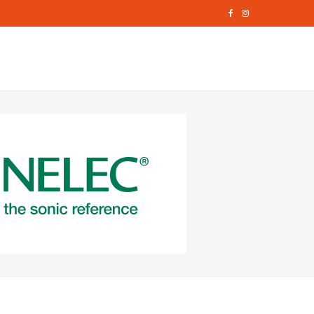
F
I
a
n
c
s
e
t
b
a
o
g
o
r
k
a
m