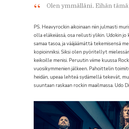
Olen ymmälläni. Eihän tämän
PS. Heavyrockin aikoinaan niin julmasti mur
olla eläkeiässä, osa reilusti ylikin. Udokin 
samaa tasoa, ja vääjäämättä tekemisensä me
kopioinniksi. Siksi olen pyöritellyt mielessä
keikoille menisi. Peruutin viime kuussa Rock
vuosikymmenien jälkeen. Pahoittelin toimituk
heidän, upeaa lehteä sydämellä tekevät, mu
suuntaan raskaan rockin maailmassa. Udo Dir