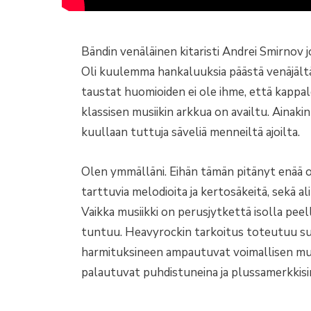
Bändin venäläinen kitaristi Andrei Smirnov 
Oli kuulemma hankaluuksia päästä venäjältä
taustat huomioiden ei ole ihme, että kappale
klassisen musiikin arkkua on availtu. Ainakin
kuullaan tuttuja säveliä menneiltä ajoilta.
Olen ymmälläni. Eihän tämän pitänyt enää oll
tarttuvia melodioita ja kertosäkeitä, sekä a
Vaikka musiikki on perusjytkettä isolla peellä
tuntuu. Heavyrockin tarkoitus toteutuu su
harmituksineen ampautuvat voimallisen musii
palautuvat puhdistuneina ja plussamerkkisi