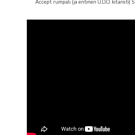
Accept rumpali (ja entinen U.D.O. kitaristi)