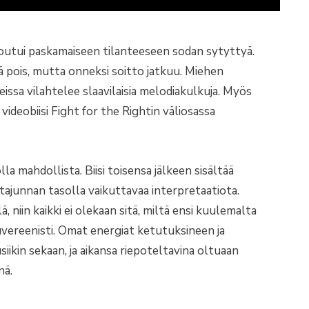
joutui paskamaiseen tilanteeseen sodan sytyttyä.
 pois, mutta onneksi soitto jatkuu. Miehen
issa vilahtelee slaavilaisia melodiakulkuja. Myös
 videobiisi Fight for the Rightin väliosassa
a mahdollista. Biisi toisensa jälkeen sisältää
litajunnan tasolla vaikuttavaa interpretaatiota.
, niin kaikki ei olekaan sitä, miltä ensi kuulemalta
vereenisti. Omat energiat ketutuksineen ja
kin sekaan, ja aikansa riepoteltavina oltuaan
nä.