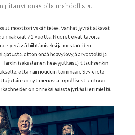
 pitänyt enää olla mahdollista.
issut moottori yskähtelee. Vanhat jyyrät alkavat
jo kunniakkaat 71 vuotta. Nuoret eivät tavoita
nee perässä hiihtämiseksi ja mestareiden
ni ajatusta, etten enää heavylevyjä arvostelisi ja
 Hardin (saksalainen heavyjulkaisu) tilauksenkin
selle, että näin jouduin toiminaan. Syy ei ole
tta jotain on nyt menossa lopullisesti outoon
kschneider on onneksi asiasta jyrkästi eri mieltä.