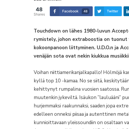
48
Facebook
Twitter
48
Shares
Touchdown on lähes 1980-luvun Accept-k
rymistely, johon extraboostia on tuonut
kokoonpanoon liittyminen. U.D.O.n ja Ac
venäjän sota ovat nekin kiukkua musiikki
Voihan niittiamerikanjalkapallo! Hölmöjä ka
kyllä top 10 -kamaa. No se siitä, keskitytää
kehittynyt rumpalina vuosien saatossa. Ru
muutenkin jykeviltä. Isäukon ”lauluääni” p
hurjemmaksi raakunnaksi, saaden jopa extre
edelleen onneksi piisaa ja autenttinen meta
kunnioittavaan yleissoundiin on osaltaan v