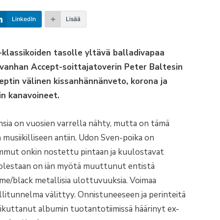
LinkedIn
Lisää
lassikoiden tasolle yltävä balladivapaa
 vanhan Accept-soittajatoverin Peter Baltesin
ceptin välinen kissanhännänveto, korona ja
in kanavoineet.
nsia on vuosien varrella nähty, mutta on tämä
n musiikilliseen antiin. Udon Sven-poika on
mmut onkin nostettu pintaan ja kuulostavat
uolestaan on iän myötä muuttunut entistä
me/black metallisia ulottuvuuksia. Voimaa
llitunnelma välittyy. Onnistuneeseen ja perinteitä
aikuttanut albumin tuotantotiimissä häärinyt ex-