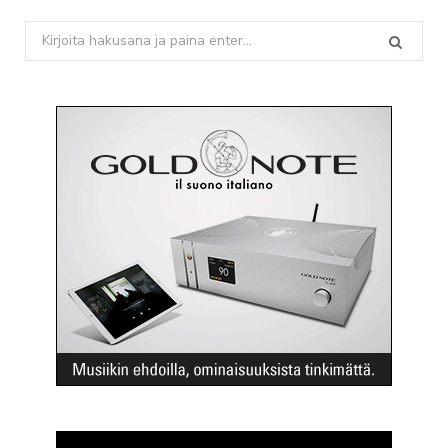
Search
for: