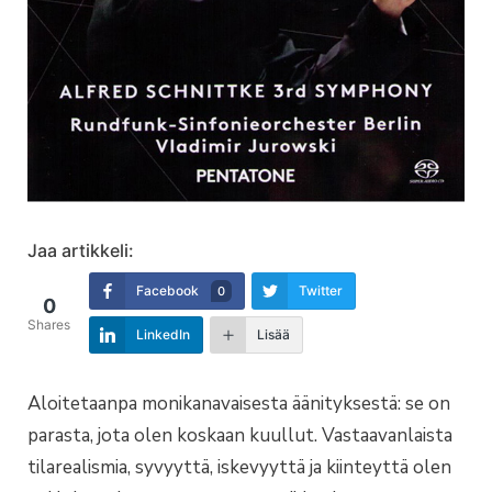
Jaa artikkeli:
Facebook
Twitter
0
0
Shares
LinkedIn
Lisää
Aloitetaanpa monikanavaisesta äänityksestä: se on
parasta, jota olen koskaan kuullut. Vastaavanlaista
tilarealismia, syvyyttä, iskevyyttä ja kiinteyttä olen