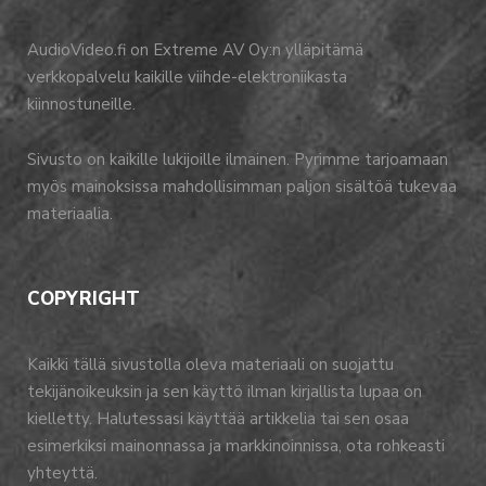
AudioVideo.fi on Extreme AV Oy:n ylläpitämä
verkkopalvelu kaikille viihde-elektroniikasta
kiinnostuneille.
Sivusto on kaikille lukijoille ilmainen. Pyrimme tarjoamaan
myös mainoksissa mahdollisimman paljon sisältöä tukevaa
materiaalia.
COPYRIGHT
Kaikki tällä sivustolla oleva materiaali on suojattu
tekijänoikeuksin ja sen käyttö ilman kirjallista lupaa on
kielletty. Halutessasi käyttää artikkelia tai sen osaa
esimerkiksi mainonnassa ja markkinoinnissa, ota rohkeasti
yhteyttä.