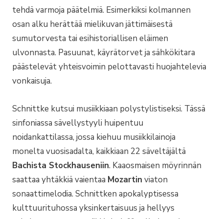
tehdä varmoja päätelmiä. Esimerkiksi kolmannen
osan alku herättää mielikuvan jättimäisestä
sumutorvesta tai esihistoriallisen eläimen
ulvonnasta. Pasuunat, käyrätorvet ja sähkökitara
päästelevät yhteisvoimin pelottavasti huojahtelevia
vonkaisuja.
Schnittke kutsui musiikkiaan polystylistiseksi. Tässä
sinfoniassa sävellystyyli huipentuu
noidankattilassa, jossa kiehuu musiikkilainoja
monelta vuosisadalta, kaikkiaan 22 säveltäjältä
Bachista Stockhauseniin
. Kaaosmaisen möyrinnän
saattaa yhtäkkiä vaientaa
Mozartin
viaton
sonaattimelodia. Schnittken apokalyptisessa
kulttuurituhossa yksinkertaisuus ja hellyys