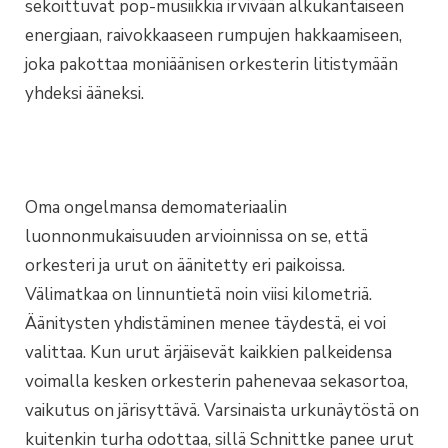
sekoittuvat pop-musiikkia irvivään alkukantaiseen
energiaan, raivokkaaseen rumpujen hakkaamiseen,
joka pakottaa moniäänisen orkesterin litistymään
yhdeksi ääneksi.
Oma ongelmansa demomateriaalin
luonnonmukaisuuden arvioinnissa on se, että
orkesteri ja urut on äänitetty eri paikoissa.
Välimatkaa on linnuntietä noin viisi kilometriä.
Äänitysten yhdistäminen menee täydestä, ei voi
valittaa. Kun urut ärjäisevät kaikkien palkeidensa
voimalla kesken orkesterin pahenevaa sekasortoa,
vaikutus on järisyttävä. Varsinaista urkunäytöstä on
kuitenkin turha odottaa, sillä Schnittke panee urut