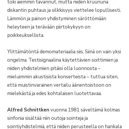
toki aiemmin tavannut, mutta niiden kruununa
diskantin puhtaus ja silkkisyys viettelee lopullisesti.
Lämmön ja painon yhdistyminen säröttömään
heleyteen ja terävään piirtokykyyn on
poikkeuksellista.
Ylittämätöntä demomateriaalia siis. Siinä on vain yksi
ongelma. Testisignaalina käytettävien soittimien ja
niiden yhdistelmien pitäisi olla luonnosta –
mieluimmin akustisista konserteista – tuttua siten,
että muistinvarainen vertailu äänentoistoon on
mielekästä ja edes kohtalaisen luotettavaa.
Alfred Schnittken
vuonna 1981 säveltämä kolmas
sinfonia sisältää niin outoja sointeja ja
sointiyhdistelmiä, että niiden perusteella on hankala