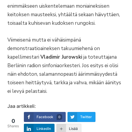
enimmäkseen uiskentelemaan moniaineksisen
keitoksen mausteeksi, yhtäältä sekaan häivyttäen,
toisaalta kuhisevan kudoksen rungoksi.
Viimeisenä mutta ei vähäisimpänä
demonstraatioaineksen takuumiehenä on
kapellimestari
Vladimir Jurowski
ja toteuttajana
Berliinin radion sinfoniaorkesteri. Jos esitys ei olisi
näin ehdoton, salamannopeasti äärimmäisyydestä
toiseen heittäytyvä, tarkka ja vahva, mikään äänitys
ei levyä pelastaisi.
Jaa artikkeli:
Facebook
Twitter
0
0
Shares
LinkedIn
Lisää