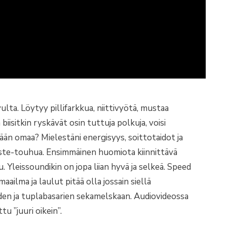
ta. Löytyy pillifarkkua, niittivyötä, mustaa
biisitkin ryskävät osin tuttuja polkuja, voisi
ään omaa? Mielestäni energisyys, soittotaidot ja
paste-touhua. Ensimmäinen huomiota kiinnittävä
u. Yleissoundikin on jopa liian hyvä ja selkeä. Speed
ilma ja laulut pitää olla jossain siellä
den ja tuplabasarien sekamelskaan. Audiovideossa
u ”juuri oikein”.