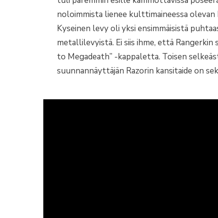
tuli paremmin esille kammottavissa poseerau
noloimmista lienee kulttimaineessa olevan 
Kyseinen levy oli yksi ensimmäisistä puhtaas
metallilevyistä. Ei siis ihme, että Rangerki
to Megadeath” -kappaletta. Toisen selkeäs
suunnannäyttäjän Razorin kansitaide on sek