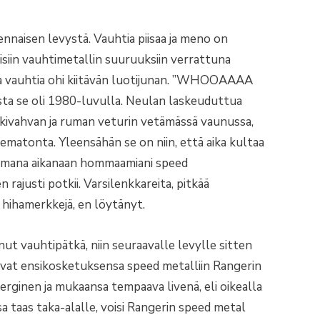
nnaisen levystä. Vauhtia piisaa ja meno on
isiin vauhtimetallin suuruuksiin verrattuna
aa vauhtia ohi kiitävän luotijunan. ”WHOOAAAA
ista se oli 1980-luvulla. Neulan laskeuduttua
väkivahvan ja ruman veturin vetämässä vaunussa,
tematonta. Yleensähän se on niin, että aika kultaa
tamana aikanaan hommaamiani speed
n rajusti potkii. Varsilenkkareita, pitkää
i hihamerkkejä, en löytänyt.
ut vauhtipätkä, niin seuraavalle levylle sitten
vat ensikosketuksensa speed metalliin Rangerin
rginen ja mukaansa tempaava livenä, eli oikealla
a taas taka-alalle, voisi Rangerin speed metal