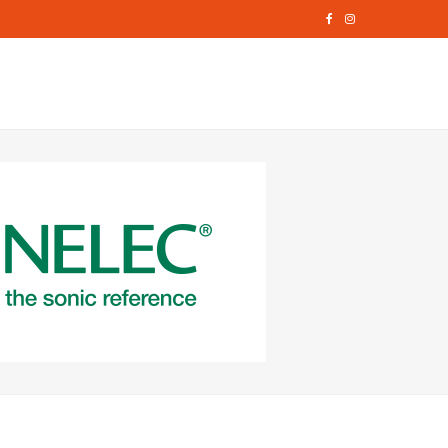
F
I
a
n
c
s
e
t
b
a
o
g
o
r
k
a
m