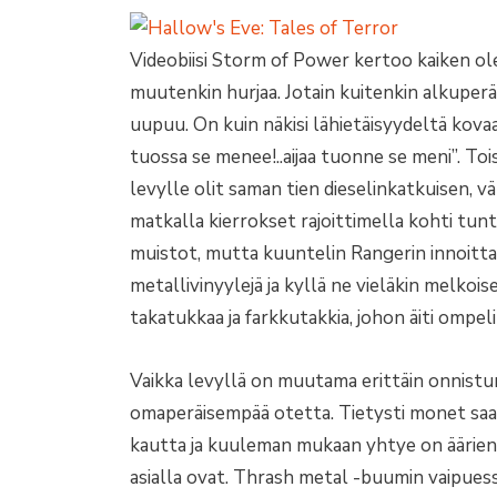
Videobiisi Storm of Power kertoo kaiken ole
muutenkin hurjaa. Jotain kuitenkin alkuperä
uupuu. On kuin näkisi lähietäisyydeltä kov
tuossa se menee!..aijaa tuonne se meni”. To
levylle olit saman tien dieselinkatkuisen, 
matkalla kierrokset rajoittimella kohti tun
muistot, mutta kuuntelin Rangerin innoit
metallivinyylejä ja kyllä ne vieläkin melkoise
takatukkaa ja farkkutakkia, johon äiti ompel
Vaikka levyllä on muutama erittäin onnistun
omaperäisempää otetta. Tietysti monet saa
kautta ja kuuleman mukaan yhtye on ääriene
asialla ovat. Thrash metal -buumin vaipuess