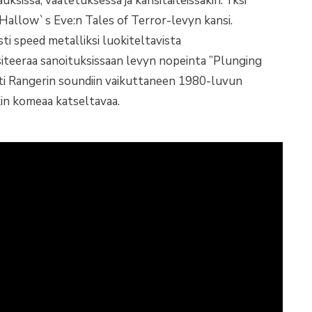
ksissa, vaatetuksessa ja kansitaiteissakin. Yksi
Hallow`s Eve:n Tales of Terror-levyn kansi.
ti speed metalliksi luokiteltavista
n siteeraa sanoituksissaan levyn nopeinta ”Plunging
ti Rangerin soundiin vaikuttaneen 1980-luvun
in komeaa katseltavaa.