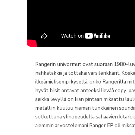
Rangerin univormut ovat suoraan 1980-luvul
nahkatakkia ja tottakai varsilenkkarit. Koska 
ilkeämielisempi kysellä, onko Rangerilla mit
hyvät biisit antavat anteeksi lievää copy-
seikka levyllä on liian pintaan miksattu laul
metalliin kuuluu hieman tunkkainen soundimaa
sotkettuna ylinopeudella sahaavien kitaroi
aiemmin arvostelemani Ranger EP oli miksatt