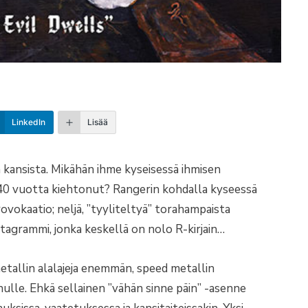
LinkedIn
Lisää
 kansista. Mikähän ihme kyseisessä ihmisen
 40 vuotta kiehtonut? Rangerin kohdalla kyseessä
ovokaatio; neljä, ”tyyliteltyä” torahampaista
ntagrammi, jonka keskellä on nolo R-kirjain…
etallin alalajeja enemmän, speed metallin
ulle. Ehkä sellainen ”vähän sinne päin” -asenne