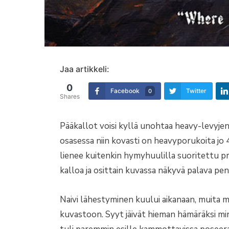
Jaa artikkeli:
0
Facebook
Twitter
0
Shares
Pääkallot voisi kyllä unohtaa heavy-levyjen
osasessa niin kovasti on heavyporukoita jo
lienee kuitenkin hymyhuulilla suoritettu pr
kalloa ja osittain kuvassa näkyvä palava pe
Naivi lähestyminen kuului aikanaan, muita m
kuvastoon. Syyt jäivät hieman hämäräksi min