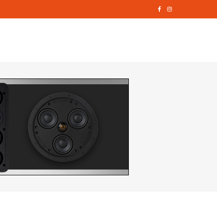
F
I
a
n
c
s
e
t
b
a
o
g
o
r
k
a
m