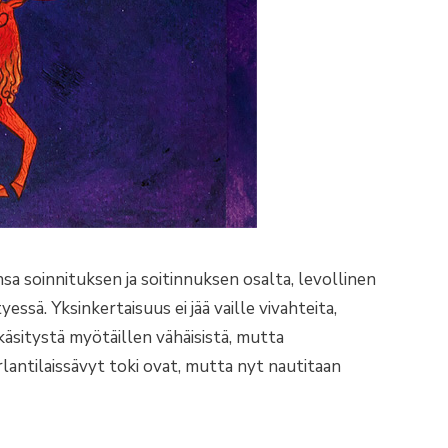
a soinnituksen ja soitinnuksen osalta, levollinen
ssä. Yksinkertaisuus ei jää vaille vivahteita,
äsitystä myötäillen vähäisistä, mutta
irlantilaissävyt toki ovat, mutta nyt nautitaan