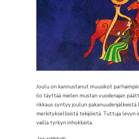
Joulu on kannustanut muusikot parhaimpiins
ilo täyttää mielen mustan vuodenajan päättye
rikkaus syntyy joulun pakanuudenjälkeistä k
merkityksellisistä tekijöistä. Tuttuja levyn 
vailla tyrkyn inhokkeita.
Jaa artikkeli: