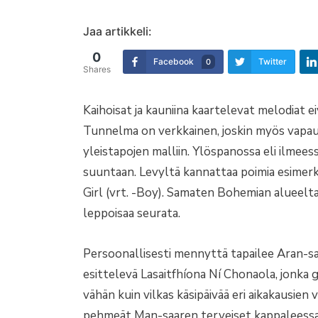
Jaa artikkeli:
0
Facebook
Twitter
0
Shares
Kaihoisat ja kauniina kaartelevat melodiat eiv
Tunnelma on verkkainen, joskin myös vapautu
yleistapojen malliin. Ylöspanossa eli ilmee
suuntaan. Levyltä kannattaa poimia esimer
Girl (vrt. -Boy). Samaten Bohemian alueelt
leppoisaa seurata.
Persoonallisesti mennyttä tapailee Aran-sa
esittelevä Lasaitfhíona Ní Chonaola, jonka
vähän kuin vilkas käsipäivää eri aikakausien
pehmeät Man-saaren terveiset kappaleessa 