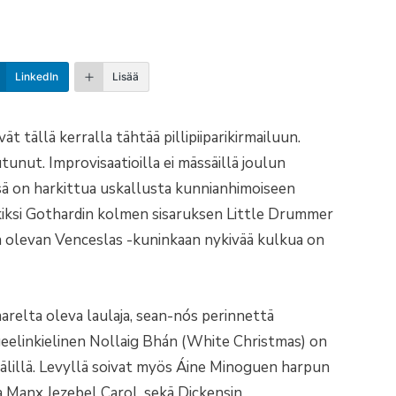
LinkedIn
Lisää
ät tällä kerralla tähtää pillipiiparikirmailuun.
nut. Improvisaatioilla ei mässäillä joulun
ssä on harkittua uskallusta kunnianhimoiseen
kiksi Gothardin kolmen sisaruksen Little Drummer
a olevan Venceslas -kuninkaan nykivää kulkua on
arelta oleva laulaja, sean-nós perinnettä
 geelinkielinen Nollaig Bhán (White Christmas) on
 välillä. Levyllä soivat myös Áine Minoguen harpun
Manx Jezebel Carol, sekä Dickensin