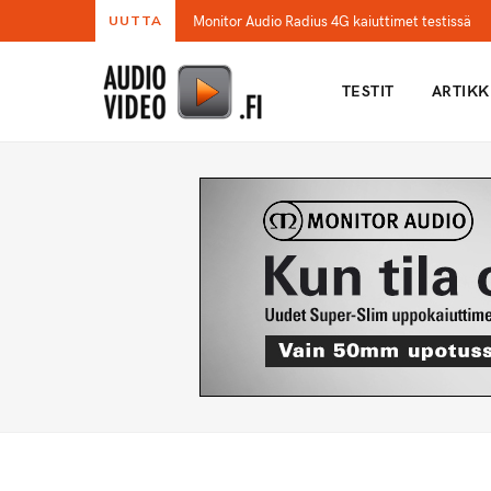
Monitor Audio Radius 4G kaiuttimet testissä
UUTTA
TESTIT
ARTIKK