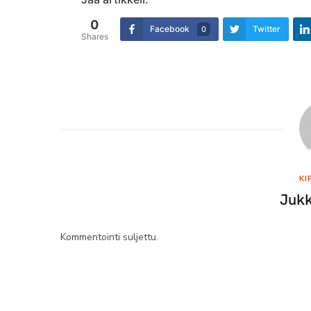
0
Facebook
Twitter
0
Shares
KI
Jukk
Kommentointi suljettu.