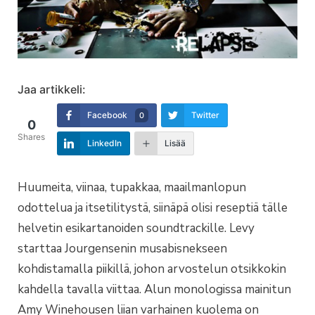
Jaa artikkeli:
Facebook
Twitter
0
0
Shares
LinkedIn
Lisää
Huumeita, viinaa, tupakkaa, maailmanlopun
odottelua ja itsetilitystä, siinäpä olisi reseptiä tälle
helvetin esikartanoiden soundtrackille. Levy
starttaa Jourgensenin musabisnekseen
kohdistamalla piikillä, johon arvostelun otsikkokin
kahdella tavalla viittaa. Alun monologissa mainitun
Amy Winehousen liian varhainen kuolema on