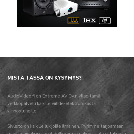
MISTÄ TÄSSÄ ON KYSYMYS?
AudioVideo.fi on Extreme AV Oy:n ylläpitämä
verkkopalvelu kaikille viihde-elektroniikasta
kiinnostuneille.
Sivusto on kaikille lukijoille ilmainen. Pyrimme tarjoamaan
myös mainoksissa mahdollisimman paljon sisältöä tukevaa