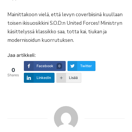
Mainittakoon vielä, että levyn coverbiisinä kuullaan
toisen ikisuosikkini S.O.D:n United Forces! Ministryn
käsittelyssä klassikko saa, totta kai, tiukan ja
modernisoidun kuorrutuksen.
Jaa artikkeli:
Facebook
Twitter
0
0
Shares
LinkedIn
Lisää