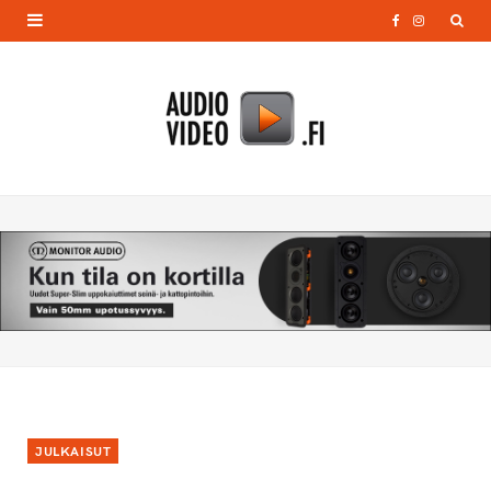
F
I
a
n
c
s
e
t
b
a
o
g
o
r
k
a
m
JULKAISUT