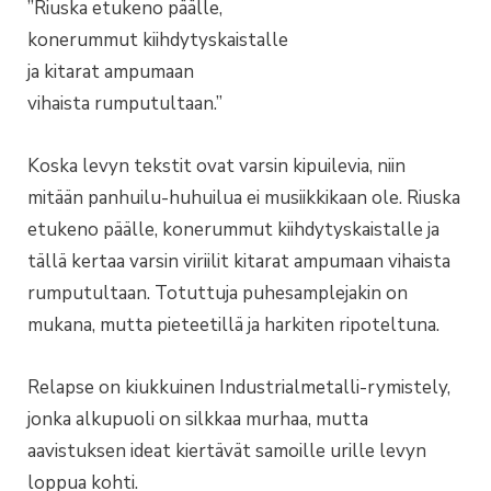
”Riuska etukeno päälle,
konerummut kiihdytyskaistalle
ja kitarat ampumaan
vihaista rumputultaan.”
Koska levyn tekstit ovat varsin kipuilevia, niin
mitään panhuilu-huhuilua ei musiikkikaan ole. Riuska
etukeno päälle, konerummut kiihdytyskaistalle ja
tällä kertaa varsin viriilit kitarat ampumaan vihaista
rumputultaan. Totuttuja puhesamplejakin on
mukana, mutta pieteetillä ja harkiten ripoteltuna.
Relapse on kiukkuinen Industrialmetalli-rymistely,
jonka alkupuoli on silkkaa murhaa, mutta
aavistuksen ideat kiertävät samoille urille levyn
loppua kohti.