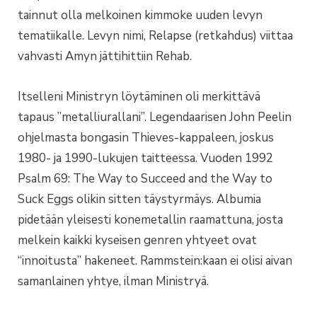
tainnut olla melkoinen kimmoke uuden levyn
tematiikalle. Levyn nimi, Relapse (retkahdus) viittaa
vahvasti Amyn jättihittiin Rehab.
Itselleni Ministryn löytäminen oli merkittävä
tapaus ”metalliurallani”. Legendaarisen John Peelin
ohjelmasta bongasin Thieves-kappaleen, joskus
1980- ja 1990-lukujen taitteessa. Vuoden 1992
Psalm 69: The Way to Succeed and the Way to
Suck Eggs olikin sitten täystyrmäys. Albumia
pidetään yleisesti konemetallin raamattuna, josta
melkein kaikki kyseisen genren yhtyeet ovat
“innoitusta” hakeneet. Rammstein:kaan ei olisi aivan
samanlainen yhtye, ilman Ministryä.