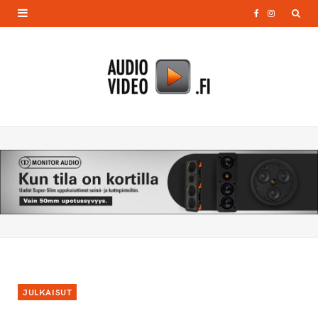
F
I
a
n
c
s
e
t
b
a
o
g
o
r
k
a
m
JULKAISUT