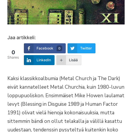
Jaa artikkeli:
Facebook
Twitter
0
0
Shares
LinkedIn
Lisää
Kaksi klassikkoalbumia (Metal Church ja The Dark)
eivät kannatelleet Metal Churchia, kuin 1980-luvun
loppupuoliskon. Ensimmäiset Mike Howen laulamat
levyt (Blessing in Disguise 1989 ja Human Factor
1991) olivat vielä hienoja kokonaisuuksia, mutta
sittemmin bändi on ollut telakalla ja välillä kasattu
uudestaan, tendenssin pysyteltyä kuitenkin koko