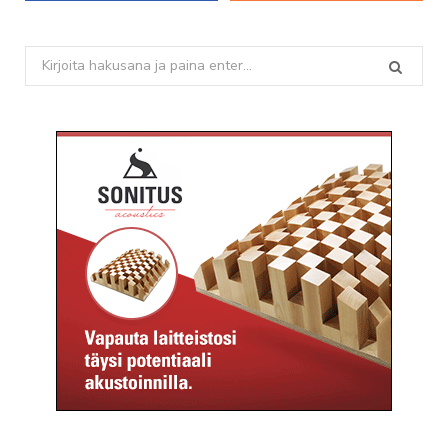
Search
for: