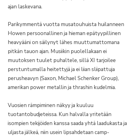
ajan laskevana.
Parikymmentä vuotta musatouhuista huilanneen
Howen persoonallinen ja hieman epätyypillinen
heavyääni on säilynyt lähes muuttumattomana
pitkän tauon ajan. Musiikin puolellakaan ei
muutoksen tuulet puhaltele, sillä XI tarjoilee
perstuntumalla heitettyjä ja ei liian sliipattuja
perusheavyn (Saxon, Michael Schenker Group),
amerikan power metallin ja thrashin kudelmia.
Vuosien rämpiminen näkyy ja kuuluu
tuotantobudjeteissa. Kun halvalla yritetään
isompien tekijöiden kanssa saada yhtä laadukasta ja
uljasta jälkeä, niin usein lipsahdetaan camp-