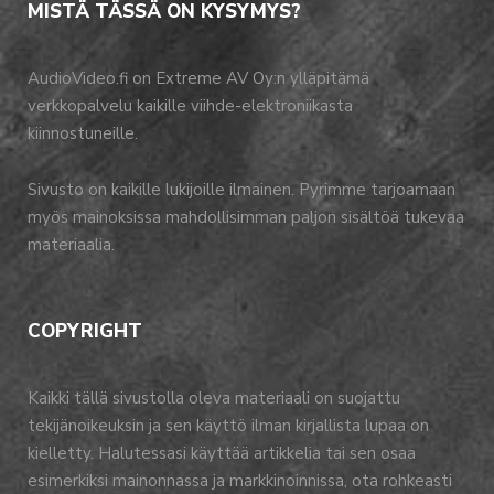
MISTÄ TÄSSÄ ON KYSYMYS?
AudioVideo.fi on Extreme AV Oy:n ylläpitämä
verkkopalvelu kaikille viihde-elektroniikasta
kiinnostuneille.
Sivusto on kaikille lukijoille ilmainen. Pyrimme tarjoamaan
myös mainoksissa mahdollisimman paljon sisältöä tukevaa
materiaalia.
COPYRIGHT
Kaikki tällä sivustolla oleva materiaali on suojattu
tekijänoikeuksin ja sen käyttö ilman kirjallista lupaa on
kielletty. Halutessasi käyttää artikkelia tai sen osaa
esimerkiksi mainonnassa ja markkinoinnissa, ota rohkeasti