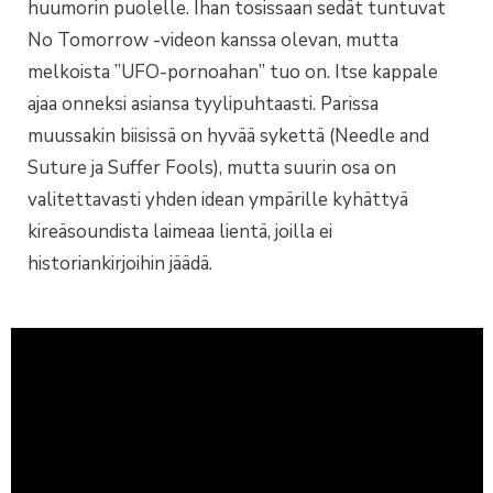
huumorin puolelle. Ihan tosissaan sedät tuntuvat
No Tomorrow -videon kanssa olevan, mutta
melkoista ”UFO-pornoahan” tuo on. Itse kappale
ajaa onneksi asiansa tyylipuhtaasti. Parissa
muussakin biisissä on hyvää sykettä (Needle and
Suture ja Suffer Fools), mutta suurin osa on
valitettavasti yhden idean ympärille kyhättyä
kireäsoundista laimeaa lientä, joilla ei
historiankirjoihin jäädä.