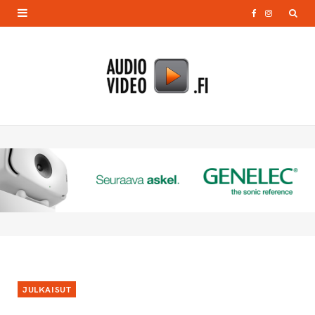
F
I
a
n
c
s
e
t
b
a
o
g
o
r
k
a
m
JULKAISUT