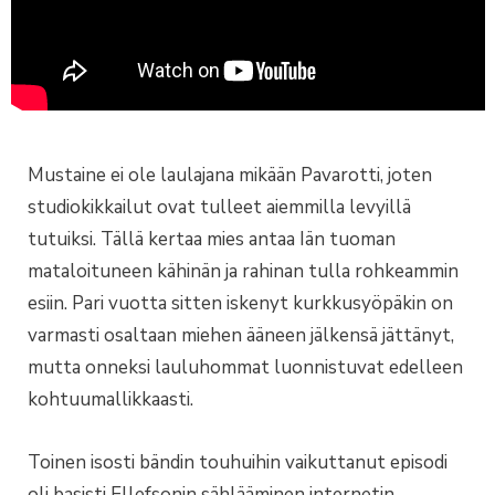
Mustaine ei ole laulajana mikään Pavarotti, joten
studiokikkailut ovat tulleet aiemmilla levyillä
tutuiksi. Tällä kertaa mies antaa Iän tuoman
mataloituneen kähinän ja rahinan tulla rohkeammin
esiin. Pari vuotta sitten iskenyt kurkkusyöpäkin on
varmasti osaltaan miehen ääneen jälkensä jättänyt,
mutta onneksi lauluhommat luonnistuvat edelleen
kohtuumallikkaasti.
Toinen isosti bändin touhuihin vaikuttanut episodi
oli basisti Ellefsonin sählääminen internetin