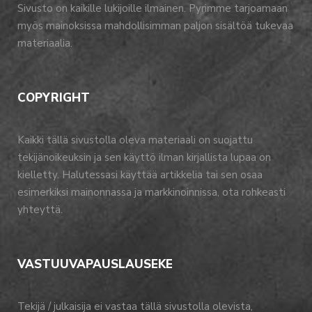
Sivusto on kaikille lukijoille ilmainen. Pyrimme tarjoamaan
myös mainoksissa mahdollisimman paljon sisältöä tukevaa
materiaalia.
COPYRIGHT
Kaikki tällä sivustolla oleva materiaali on suojattu
tekijänoikeuksin ja sen käyttö ilman kirjallista lupaa on
kielletty. Halutessasi käyttää artikkelia tai sen osaa
esimerkiksi mainonnassa ja markkinoinnissa, ota rohkeasti
yhteyttä.
VASTUUVAPAUSLAUSEKE
Tekijä / julkaisija ei vastaa tällä sivustolla olevista,