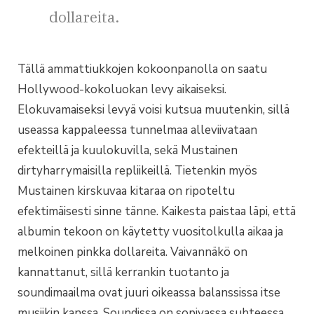
dollareita.
Tällä ammattiukkojen kokoonpanolla on saatu
Hollywood-kokoluokan levy aikaiseksi.
Elokuvamaiseksi levyä voisi kutsua muutenkin, sillä
useassa kappaleessa tunnelmaa alleviivataan
efekteillä ja kuulokuvilla, sekä Mustainen
dirtyharrymaisilla repliikeillä. Tietenkin myös
Mustainen kirskuvaa kitaraa on ripoteltu
efektimäisesti sinne tänne. Kaikesta paistaa läpi, että
albumin tekoon on käytetty vuositolkulla aikaa ja
melkoinen pinkka dollareita. Vaivannäkö on
kannattanut, sillä kerrankin tuotanto ja
soundimaailma ovat juuri oikeassa balanssissa itse
musiikin kanssa. Soundissa on sopivassa suhteessa