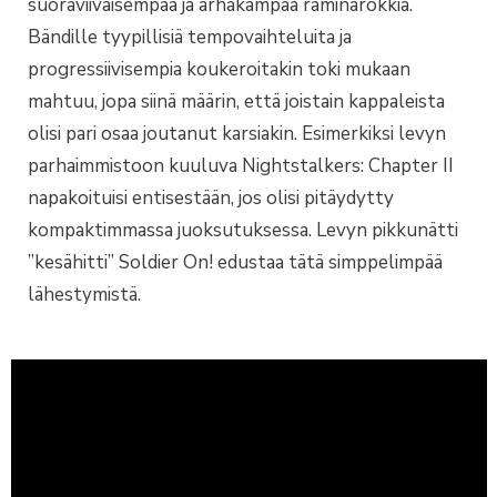
suoraviivaisempaa ja ärhäkämpää räminärokkia.
Bändille tyypillisiä tempovaihteluita ja
progressiivisempia koukeroitakin toki mukaan
mahtuu, jopa siinä määrin, että joistain kappaleista
olisi pari osaa joutanut karsiakin. Esimerkiksi levyn
parhaimmistoon kuuluva Nightstalkers: Chapter II
napakoituisi entisestään, jos olisi pitäydytty
kompaktimmassa juoksutuksessa. Levyn pikkunätti
”kesähitti” Soldier On! edustaa tätä simppelimpää
lähestymistä.