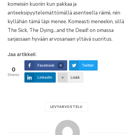
komeisiin kuoriin kun pakkaa ja
anteeksipyytelemättömällä asenteella räimii, niin
kyllähän tämä läpi menee. Komeasti meneekin, sillä
The Sick, The Dying…and the Dead! on omassa
sarjassaan hyvään arvosanaan yltävä suoritus.
Jaa artikkeli:
Facebook
Twitter
0
0
Shares
LinkedIn
Lisää
LEVYARVOSTELU