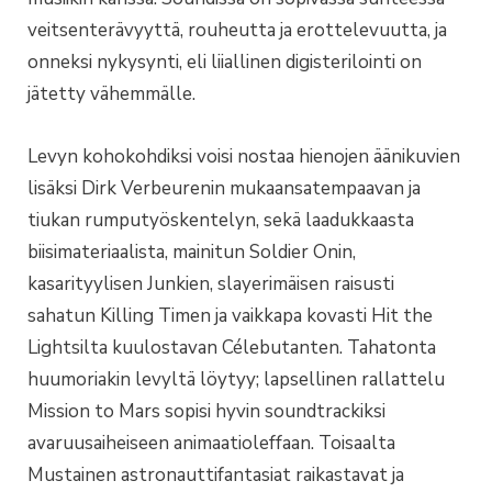
veitsenterävyyttä, rouheutta ja erottelevuutta, ja
onneksi nykysynti, eli liiallinen digisterilointi on
jätetty vähemmälle.
Levyn kohokohdiksi voisi nostaa hienojen äänikuvien
lisäksi Dirk Verbeurenin mukaansatempaavan ja
tiukan rumputyöskentelyn, sekä laadukkaasta
biisimateriaalista, mainitun Soldier Onin,
kasarityylisen Junkien, slayerimäisen raisusti
sahatun Killing Timen ja vaikkapa kovasti Hit the
Lightsilta kuulostavan Célebutanten. Tahatonta
huumoriakin levyltä löytyy; lapsellinen rallattelu
Mission to Mars sopisi hyvin soundtrackiksi
avaruusaiheiseen animaatioleffaan. Toisaalta
Mustainen astronauttifantasiat raikastavat ja