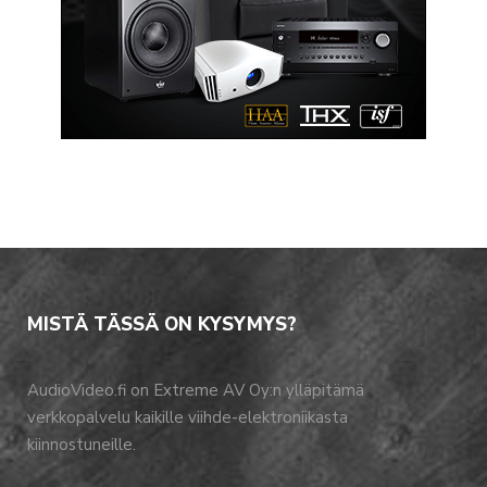
MISTÄ TÄSSÄ ON KYSYMYS?
AudioVideo.fi on Extreme AV Oy:n ylläpitämä
verkkopalvelu kaikille viihde-elektroniikasta
kiinnostuneille.