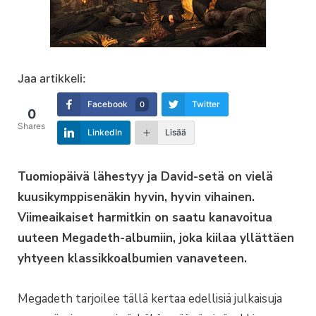
Jaa artikkeli:
Facebook
Twitter
0
0
Shares
LinkedIn
Lisää
Tuomiopäivä lähestyy ja David-setä on vielä
kuusikymppisenäkin hyvin, hyvin vihainen.
Viimeaikaiset harmitkin on saatu kanavoitua
uuteen Megadeth-albumiin, joka kiilaa yllättäen
yhtyeen klassikkoalbumien vanaveteen.
Megadeth tarjoilee tällä kertaa edellisiä julkaisuja