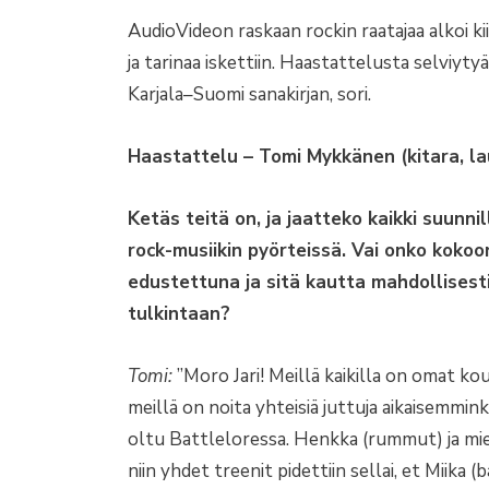
AudioVideon raskaan rockin raatajaa alkoi ki
ja tarinaa iskettiin. Haastattelusta selviy
Karjala–Suomi sanakirjan, sori.
Haastattelu – Tomi Mykkänen (kitara, lau
Ketäs teitä on, ja jaatteko kaikki suunn
rock-musiikin pyörteissä. Vai onko koko
edustettuna ja sitä kautta mahdollisest
tulkintaan?
Tomi:
”Moro Jari! Meillä kaikilla on omat 
meillä on noita yhteisiä juttuja aikaisemmin
oltu Battleloressa. Henkka (rummut) ja mie (l
niin yhdet treenit pidettiin sellai, et Miika 