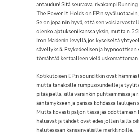
antaudun! Sitä seuraava, rivakampi Running 
The Power It Holds on EP:n syväluotaavin jär
Se on jopa niin hyvä, että sen voisi arvostel
olenko ajatukseni kanssa yksin, mutta n. 3:3
Iron Maidenin levyllä, jos kyseiseltä yhtyeel
sävellyksiä. Psykedeelisen ja hypnoottisen v
tömähtää kertaalleen vielä uskomattoman l
Kotikutoisen EP:n sounditkin ovat hämmästy
mutta tanakoille rumpusoundeille ja tyylita
pitää jaella, sillä varsinkin puhtaammissa 
ääntämykseen ja parissa kohdassa laulujen so
Mutta kovasti paljon tässä jää odottamaan 
haluavat ja tähdet ovat edes jollain lailla
halutessaan kansainvälisille markkinoille.