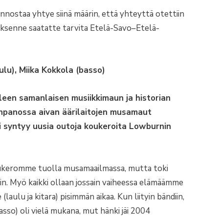
innostaa yhtye siinä määrin, että yhteyttä otettiin
tyäksenne saatatte tarvita Etelä-Savo–Etelä-
lu), Miika Kokkola (basso)
illeen samanlaisen musiikkimaun ja historian
onpanossa aivan äärilaitojen musamaut
i syntyy uusia outoja koukeroita Lowburnin
koukeromme tuolla musamaailmassa, mutta toki
kin. Myö kaikki ollaan jossain vaiheessa elämäämme
aulu ja kitara) pisimmän aikaa. Kun liityin bändiin,
(basso) oli vielä mukana, mut hänki jäi 2004