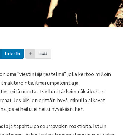
LinkedIn
Lisää
hon oma ”viestintäjärjestelmä”, joka kertoo milloin
lmakitarointia, ilmarumpalointia ja
ties mitä muuta. Itselleni tärkeimmäksi kehon
paat. Jos biisi on erittäin hyvä, minulla alkavat
, jos ei heilu, ei heilu hyväkään, heh.
ta ja tapahtuipa seuraaviakin reaktioita. Istuin