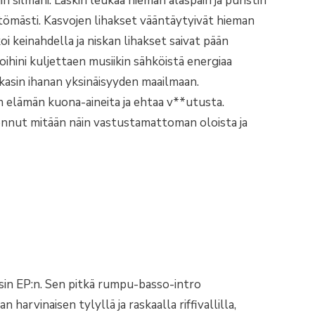
n silmäni. Laskin leukaa hieman alaspäin ja puristin
ittömästi. Kasvojen lihakset vääntäytyivät hieman
oi keinahdella ja niskan lihakset saivat pään
oihini kuljettaen musiikin sähköistä energiaa
kasin ihanan yksinäisyyden maailmaan.
n elämän kuona-aineita ja ehtaa v**utusta.
jonnut mitään näin vastustamattoman oloista ja
isin EP:n. Sen pitkä rumpu-basso-intro
 harvinaisen tylyllä ja raskaalla riffivallilla,