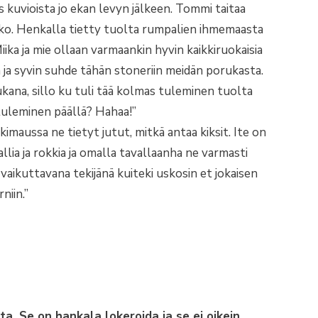
is kuvioista jo ekan levyn jälkeen. Tommi taitaa
kko. Henkalla tietty tuolta rumpalien ihmemaasta
ika ja mie ollaan varmaankin hyvin kaikkiruokaisia
 ja syvin suhde tähän stoneriin meidän porukasta.
mukana, sillo ku tuli tää kolmas tuleminen tuolta
tuleminen päällä? Hahaa!”
imaussa ne tietyt jutut, mitkä antaa kiksit. Ite on
llia ja rokkia ja omalla tavallaanha ne varmasti
aikuttavana tekijänä kuiteki uskosin et jokaisen
niin.”
ta. Se on hankala lokeroida ja se ei oikein