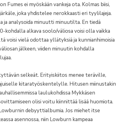
on Fumes ei myöskään vankeja ota. Kolmas biisi,
käle, joka yhdistelee nerokkaasti eri tyylilajeja.
la ja analysoida minuutti minuutilta. En tiedä
0-kohdalla alkava soolo/väliosa voisi olla vaikka
tä voisi vielä odottaa yllätyksiä ja kunnianhimoisia
äliosan jälkeen, viiden minuutin kohdalla
ujaa.
ttävän selkeät. Erityiskiitos menee teräville,
juiselle kitaratyöskentelylle. Hitusen miinustakin
ja rauhallisemmissa laulukohdissa Mykkäsen
vittamiseen olisi voitu kiinnittää lisää huomiota.
Lowburnin debyyttialbumia. Jos miehet itse
 oikeassa asennossa, niin Lowburn kampeaa