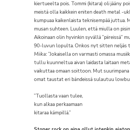
kiertueelta pois. Tommi (kitara) oli jääny po
meistä olla kaikkein eniten death metal -u
kumpuaa kaikenlaista teknisempää juttua. Mi
musan suhteen. Luulen, että miulla on pisin
Aikoinaan olin hyvinkin syvällä ”piireissä” 
90-luvun lopulta. Onkos nyt sitten neljäs 
Miika:
”Jokaisella on varmasti omassa musiikk
tullu kuunneltua aivan laidasta laitaan meta
vaikuttaa omaan soittoon. Mut suurimpana v
omat taustat eri bändeissä sulautuu lowbur
”Tuollasta vaan tulee,
kun alkaa perkaamaan
kitaraa kämpillä.”
Stoner rock on aina ollut jotenkin ajaton