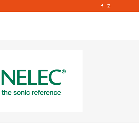
F
I
a
n
c
s
e
t
b
a
o
g
o
r
k
a
m