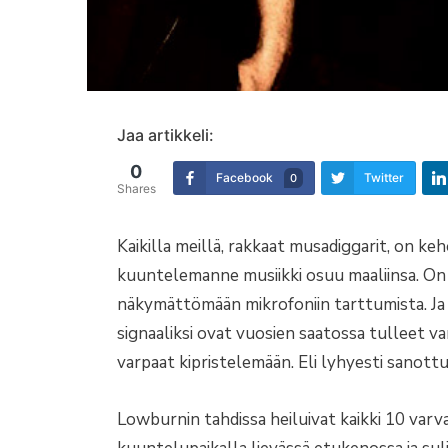
Jaa artikkeli:
0
Facebook
Twitter
0
Shares
Kaikilla meillä, rakkaat musadiggarit, on ke
kuuntelemanne musiikki osuu maaliinsa. On i
näkymättömään mikrofoniin tarttumista. Ja 
signaaliksi ovat vuosien saatossa tulleet var
varpaat kipristelemään. Eli lyhyesti sanottuna
Lowburnin tahdissa heiluivat kaikki 10 varvas