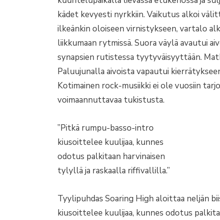
kuuntelupaikalla lievässä etukenossa ja sulji
kädet kevyesti nyrkkiin. Vaikutus alkoi väl
ilkeänkin oloiseen virnistykseen, vartalo alk
liikkumaan rytmissä. Suora väylä avautui aiv
synapsien rutistessa tyytyväisyyttään. Mat
Paluujunalla aivoista vapautui kierrätyksee
Kotimainen rock-musiikki ei ole vuosiin tar
voimaannuttavaa tukistusta.
”Pitkä rumpu-basso-intro
kiusoittelee kuulijaa, kunnes
odotus palkitaan harvinaisen
tylyllä ja raskaalla riffivallilla.”
Tyylipuhdas Soaring High aloittaa neljän bi
kiusoittelee kuulijaa, kunnes odotus palkitaan