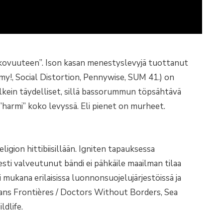
”kovuuteen”. Ison kasan menestyslevyjä tuottanut
!, Social Distortion, Pennywise, SUM 41.) on
elkein täydelliset, sillä bassorummun töpsähtävä
”harmi” koko levyssä. Eli pienet on murheet.
eligion hittibiisillään. Igniten tapauksessa
sti valveutunut bändi ei pähkäile maailman tilaa
i mukana erilaisissa luonnonsuojelujärjestöissä ja
Sans Frontières / Doctors Without Borders, Sea
ldlife.