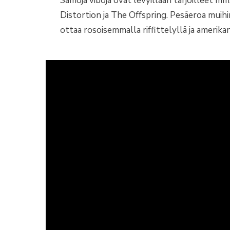
Samoja viboja ovat levyillään tarjoilleet m
Distortion ja The Offspring. Pesäeroa muih
ottaa rosoisemmalla riffittelyllä ja amerik