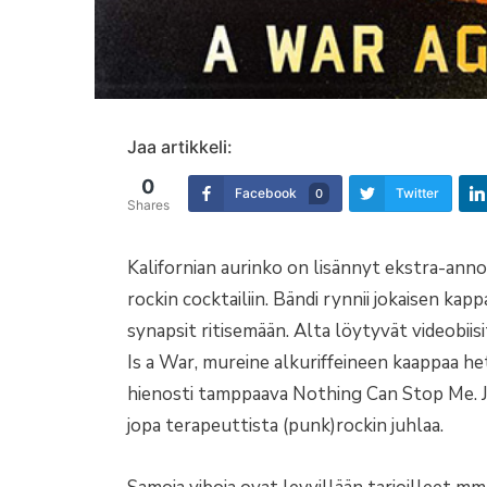
Jaa artikkeli:
0
Facebook
Twitter
0
Shares
Kalifornian aurinko on lisännyt ekstra-anno
rockin cocktailiin. Bändi rynnii jokaisen ka
synapsit ritisemään. Alta löytyvät videobiis
Is a War, mureine alkuriffeineen kaappaa h
hienosti tamppaava Nothing Can Stop Me. J
jopa terapeuttista (punk)rockin juhlaa.