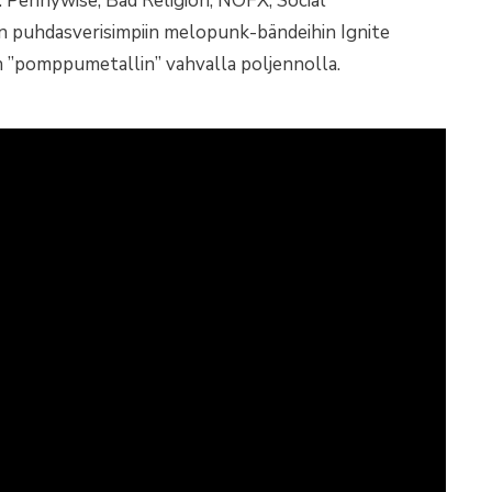
m. Pennywise, Bad Religion, NOFX, Social
in puhdasverisimpiin melopunk-bändeihin Ignite
an ”pomppumetallin” vahvalla poljennolla.