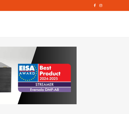
F
I
a
n
c
s
e
t
b
a
o
g
o
r
k
a
m