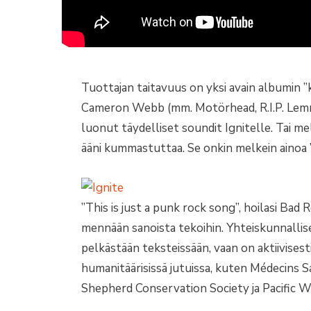
Tuottajan taitavuus on yksi avain albumin 
Cameron Webb (mm. Motörhead, R.I.P. Lemmy
luonut täydelliset soundit Ignitelle. Tai m
ääni kummastuttaa. Se onkin melkein ainoa 
”This is just a punk rock song”, hoilasi Bad R
mennään sanoista tekoihin. Yhteiskunnallise
pelkästään teksteissään, vaan on aktiivisest
humanitäärisissä jutuissa, kuten Médecins 
Shepherd Conservation Society ja Pacific Wi