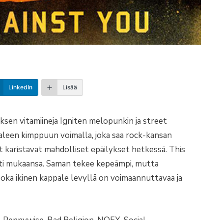
LinkedIn
Lisää
ksen vitamiineja Igniten melopunkin ja street
ppaleen kimppuun voimalla, joka saa rock-kansan
it karistavat mahdolliset epäilykset hetkessä. This
eti mukaansa. Saman tekee kepeämpi, mutta
oka ikinen kappale levyllä on voimaannuttavaa ja