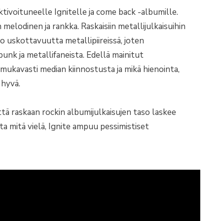
voituneelle Ignitelle ja come back -albumille.
elodinen ja rankka. Raskaisiin metallijulkaisuihin
 uskottavuutta metallipiireissä, joten
punk ja metallifaneista. Edellä mainitut
kavasti median kiinnostusta ja mikä hienointa,
 hyvä.
tä raskaan rockin albumijulkaisujen taso laskee
a mitä vielä, Ignite ampuu pessimistiset