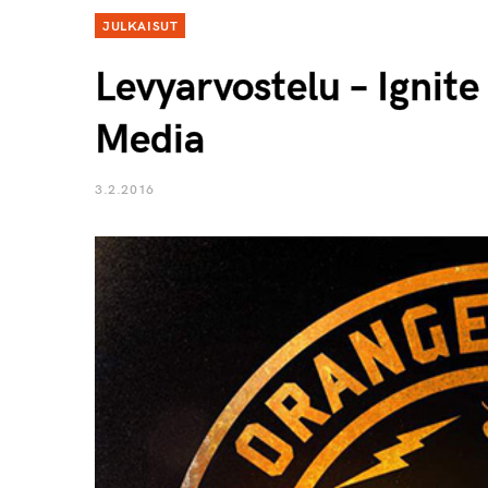
JULKAISUT
Levyarvostelu – Ignit
Media
3.2.2016