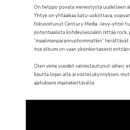
On helppo povata menestystä uudelleen akti
Yhtye on yhtäaikaa katu-uskottava, sopivan m
fokusoitunut Century Media -levy-yhtiö tuo
potentiaalista kohdeyleisöäkin riittää rock, 
”maailmanparannushommatkin” herättävät mu
itse albumi on vaan yksinkertaisesti erittäin
Olen viime vuodet valmistautunut siihen, et
kautta linjan alle arvostelukynnyksen, mutt
ajatukseni maatakiertävälle.