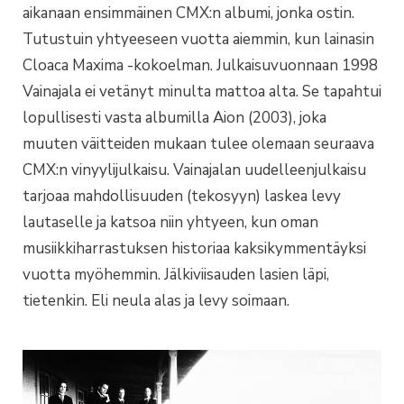
aikanaan ensimmäinen CMX:n albumi, jonka ostin.
Tutustuin yhtyeeseen vuotta aiemmin, kun lainasin
Cloaca Maxima -kokoelman. Julkaisuvuonnaan 1998
Vainajala ei vetänyt minulta mattoa alta. Se tapahtui
lopullisesti vasta albumilla Aion (2003), joka
muuten väitteiden mukaan tulee olemaan seuraava
CMX:n vinyylijulkaisu. Vainajalan uudelleenjulkaisu
tarjoaa mahdollisuuden (tekosyyn) laskea levy
lautaselle ja katsoa niin yhtyeen, kun oman
musiikkiharrastuksen historiaa kaksikymmentäyksi
vuotta myöhemmin. Jälkiviisauden lasien läpi,
tietenkin. Eli neula alas ja levy soimaan.