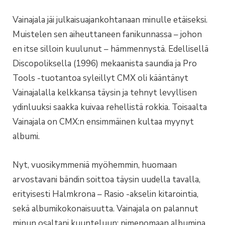
Vainajala jäi julkaisuajankohtanaan minulle etäiseksi.
Muistelen sen aiheuttaneen fanikunnassa – johon
en itse silloin kuulunut – hämmennystä. Edellisellä
Discopoliksella (1996) mekaanista saundia ja Pro
Tools -tuotantoa syleillyt CMX oli kääntänyt
Vainajalalla kelkkansa täysin ja tehnyt levyllisen
ydinluuksi saakka kuivaa rehellistä rokkia. Toisaalta
Vainajala on CMX:n ensimmäinen kultaa myynyt
albumi.
Nyt, vuosikymmeniä myöhemmin, huomaan
arvostavani bändin soittoa täysin uudella tavalla,
erityisesti Halmkrona – Rasio -akselin kitarointia,
sekä albumikokonaisuutta. Vainajala on palannut
minun osaltani kuunteluun; nimenomaan albumina.