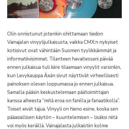
Olin onnistunut jotenkin ohittamaan tiedon
Vainajalan vinyylijulkaisusta, vaikka CMX:n nykyiset
kotisivut ovat vähintään Suomen tyylikkäimmät ja
informatiivisimmat. Tilanteen havaitessani päivää
ennen julkaisua tuli kiire tilaamaan vinyylit varsinkin,
kun Levykauppa Äxän sivut näyttivät virheellisesti
painoksen olevan loppumassa jo ennen julkaisua.
Samalla pääsin keskustelemaan päätoimittajan
kanssa aiheesta ”mitä eroa on fanilla ja fanaatikolla”.
Toiset eivät tajua. Vinyyli on hieno esine, koska sen
pääasiallisen käytön – kuuntelemisen – lisäksi niitä
voi myös keräillä. Vainajalasta julkaistiin kolme