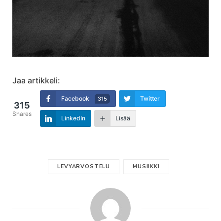
Jaa artikkeli:
Facebook
Twitter
315
315
Shares
LinkedIn
Lisää
LEVYARVOSTELU
MUSIIKKI