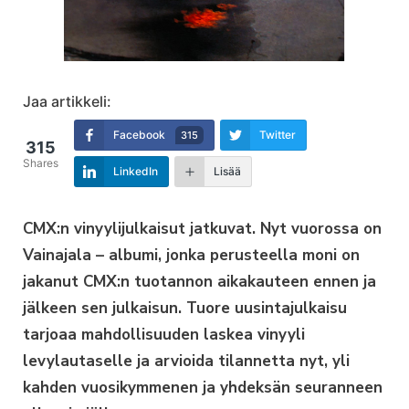
Jaa artikkeli:
Facebook
Twitter
315
315
Shares
LinkedIn
Lisää
CMX:n vinyylijulkaisut jatkuvat. Nyt vuorossa on
Vainajala – albumi, jonka perusteella moni on
jakanut CMX:n tuotannon aikakauteen ennen ja
jälkeen sen julkaisun. Tuore uusintajulkaisu
tarjoaa mahdollisuuden laskea vinyyli
levylautaselle ja arvioida tilannetta nyt, yli
kahden vuosikymmenen ja yhdeksän seuranneen