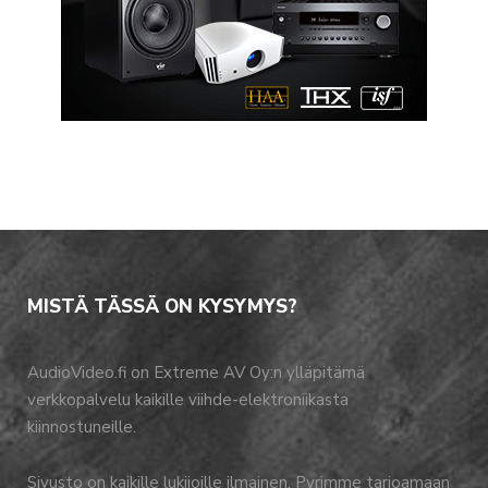
MISTÄ TÄSSÄ ON KYSYMYS?
AudioVideo.fi on Extreme AV Oy:n ylläpitämä
verkkopalvelu kaikille viihde-elektroniikasta
kiinnostuneille.
Sivusto on kaikille lukijoille ilmainen. Pyrimme tarjoamaan