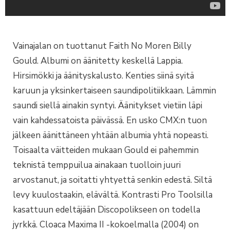
Vainajalan on tuottanut Faith No Moren Billy
Gould. Albumi on äänitetty keskellä Lappia.
Hirsimökki ja äänityskalusto. Kenties siinä syitä
karuun ja yksinkertaiseen saundipolitiikkaan. Lämmin
saundi siellä ainakin syntyi. Äänitykset vietiin läpi
vain kahdessatoista päivässä. En usko CMX:n tuon
jälkeen äänittäneen yhtään albumia yhtä nopeasti.
Toisaalta väitteiden mukaan Gould ei pahemmin
teknistä temppuilua ainakaan tuolloin juuri
arvostanut, ja soitatti yhtyettä senkin edestä. Siltä
levy kuulostaakin, elävältä. Kontrasti Pro Toolsilla
kasattuun edeltäjään Discopolikseen on todella
jyrkkä. Cloaca Maxima II -kokoelmalla (2004) on