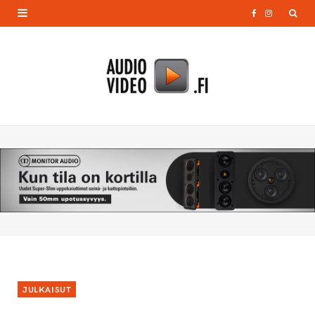
F
I
a
n
c
s
e
t
b
a
o
g
o
r
k
a
m
JULKAISUT