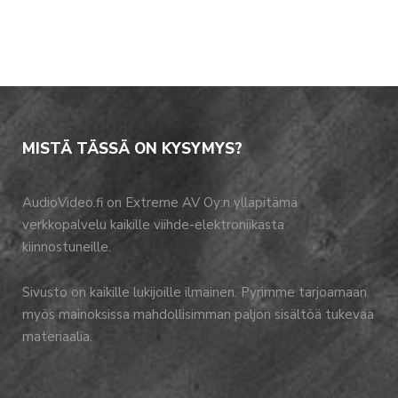
MISTÄ TÄSSÄ ON KYSYMYS?
AudioVideo.fi on Extreme AV Oy:n ylläpitämä
verkkopalvelu kaikille viihde-elektroniikasta
kiinnostuneille.
Sivusto on kaikille lukijoille ilmainen. Pyrimme tarjoamaan
myös mainoksissa mahdollisimman paljon sisältöä tukevaa
materiaalia.