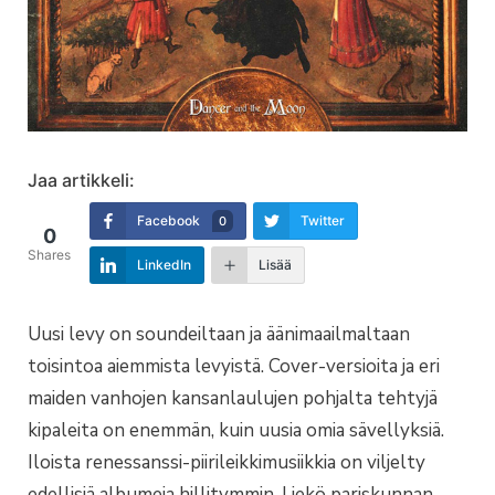
Jaa artikkeli:
Facebook
Twitter
0
0
Shares
LinkedIn
Lisää
Uusi levy on soundeiltaan ja äänimaailmaltaan
toisintoa aiemmista levyistä. Cover-versioita ja eri
maiden vanhojen kansanlaulujen pohjalta tehtyjä
kipaleita on enemmän, kuin uusia omia sävellyksiä.
Iloista renessanssi-piirileikkimusiikkia on viljelty
edellisiä albumeja hillitymmin. Liekö pariskunnan