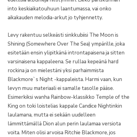
into keskiaikatouhuun laantumassa, vai onko
aikakauden melodia-arkut jo tyhjennetty.
Levy rakentuu selkeästi sinkkubiisi The Moon is
Shining (Somewhere Over The Sea) ympärille, joka
esitetään ensin ylipitkänä introntapaisena ja sitten
varsinaisena kappaleena. Se rullaa kepeänä hard
rockina ja on mielestäni yksi parhaimmista
Blackmore`s Night -kappaleista. Harmi vaan, kun
levyn muu materiaali ei samalle tasolle pääse.
Esimerkiksi wanha Rainbow-klassikko Temple of the
King on toki loistelias kappale Candice Nightinkin
laulamana, mutta ei sekään uudelleen
lämmittämällä Dion alun perin laulamaa versiota
voita. Miten olisi arvoisa Ritchie Blackmore, jos