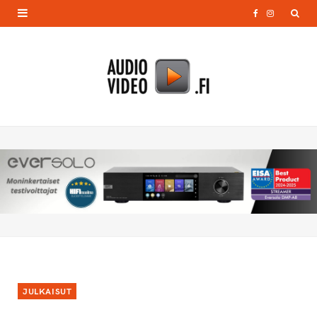
F
I
a
n
c
s
e
t
b
a
o
g
o
r
k
a
m
JULKAISUT