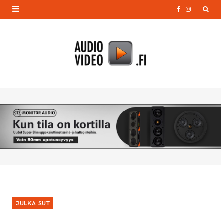
F
I
a
n
c
s
e
t
b
a
o
g
o
r
k
a
m
JULKAISUT