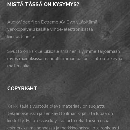
MISTÄ TÄSSÄ ON KYSYMYS?
AudioVideo.fi on Extreme AV Oy:n ylläpitämä
verkkopalvelu kaikille viihde-elektroniikasta
kiinnostuneille.
Sivusto on kaikille lukijoille ilmainen. Pyrimme tarjoamaan
myös mainoksissa mahdollisimman paljon sisältöä tukevaa
materiaalia.
COPYRIGHT
Kaikki tällä sivustolla oleva materiaali on suojattu
tekijänoikeuksin ja sen käyttö ilman kirjallista lupaa on
kielletty. Halutessasi käyttää artikkelia tai sen osaa
esimerkiksi mainonnassa ja markkinoinnissa, ota rohkeasti