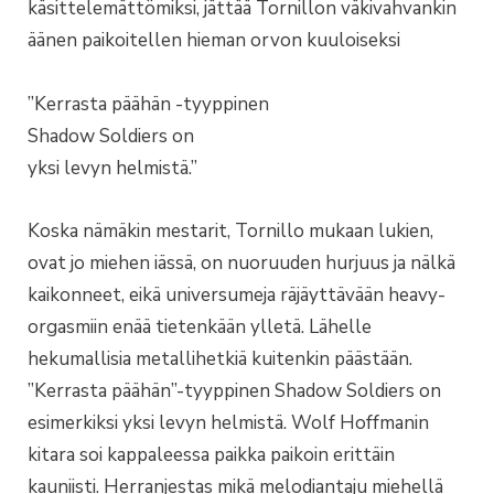
käsittelemättömiksi, jättää Tornillon väkivahvankin
äänen paikoitellen hieman orvon kuuloiseksi
”Kerrasta päähän -tyyppinen
Shadow Soldiers on
yksi levyn helmistä.”
Koska nämäkin mestarit, Tornillo mukaan lukien,
ovat jo miehen iässä, on nuoruuden hurjuus ja nälkä
kaikonneet, eikä universumeja räjäyttävään heavy-
orgasmiin enää tietenkään ylletä. Lähelle
hekumallisia metallihetkiä kuitenkin päästään.
”Kerrasta päähän”-tyyppinen Shadow Soldiers on
esimerkiksi yksi levyn helmistä. Wolf Hoffmanin
kitara soi kappaleessa paikka paikoin erittäin
kauniisti. Herranjestas mikä melodiantaju miehellä