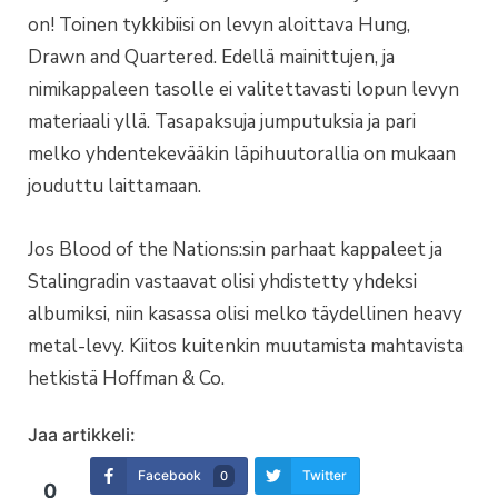
on! Toinen tykkibiisi on levyn aloittava Hung,
Drawn and Quartered. Edellä mainittujen, ja
nimikappaleen tasolle ei valitettavasti lopun levyn
materiaali yllä. Tasapaksuja jumputuksia ja pari
melko yhdentekevääkin läpihuutorallia on mukaan
jouduttu laittamaan.
Jos Blood of the Nations:sin parhaat kappaleet ja
Stalingradin vastaavat olisi yhdistetty yhdeksi
albumiksi, niin kasassa olisi melko täydellinen heavy
metal-levy. Kiitos kuitenkin muutamista mahtavista
hetkistä Hoffman & Co.
Jaa artikkeli:
Facebook
Twitter
0
0