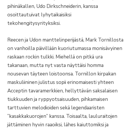
pihinäkallen, Udo Dirkschneiderin, kanssa
osoittautuivat lyhytaikaisiksi
tekohengitysyrityksiksi.
Reecen ja Udon manttelinperijästä, Mark Tornillosta
on vanhoilla päivillään kuoriutumassa monisävyinen
raskaan rockin tulkki. Miehellä on pitkä ura
takanaan, mutta nyt vasta näyttäisi homma
nousevan täyteen loistoonsa. Tornillon kirpakan
maskuliininen julistus sopii erinomaisesti yhteen
Acceptin tavaramerkkien, hellyttävän saksalaisen
tiukkuuden ja ryppyotsaisuuden, pihkamaisen
tarttuvien melodioiden sekä legendaaristen
”kasakkakuorojen” kanssa. Toisaalta, lauluraitojen
jättäminen hyvin raaoiksi, lähes kaiuttomiksi ja