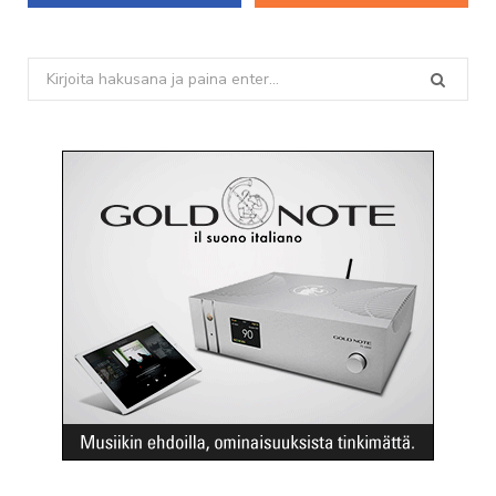
Search
for: