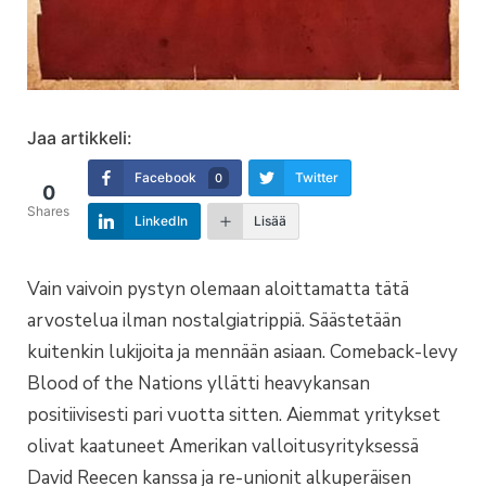
Jaa artikkeli:
Facebook
Twitter
0
0
Shares
LinkedIn
Lisää
Vain vaivoin pystyn olemaan aloittamatta tätä
arvostelua ilman nostalgiatrippiä. Säästetään
kuitenkin lukijoita ja mennään asiaan. Comeback-levy
Blood of the Nations yllätti heavykansan
positiivisesti pari vuotta sitten. Aiemmat yritykset
olivat kaatuneet Amerikan valloitusyrityksessä
David Reecen kanssa ja re-unionit alkuperäisen