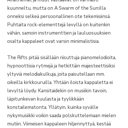
kuunneltu, mutta on A Swarm of the Sun:illa
onneksi selkeä persoonallinen ote tekemisiinsä.
Puhtaita rock-elementtejä levyllä on kuitenkin
vähän, samoin instrumenttien ja lauluosuuksien
osalta kappaleet ovat varsin minimalistisia.
The Rifts pitää sisällään riisuttuja pianomelodioita,
hypnoottisia rytmejä ja hetkittäin majesteettisiksi
yltyviä melodiakulkuja, joita paisutellaan mm.
oikeilla kirkkouruilla. Yhtään iloista kappaletta ei
levyltä löydy. Kansitaidekin on musiikin tavoin,
läpitunkevan kuulasta ja tyylikkään
konstailematonta. Yllätyin, kuinka syvälle
nykymusiikki voikin saada polskuttelemaan mielen
mutiin. Viimeisen kappaleen hiljennyttyä, kestää