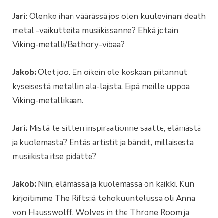
Jari:
Olenko ihan väärässä jos olen kuulevinani death
metal -vaikutteita musiikissanne? Ehkä jotain
Viking-metalli/Bathory-vibaa?
Jakob:
Olet joo. En oikein ole koskaan piitannut
kyseisestä metallin ala-lajista. Eipä meille uppoa
Viking-metallikaan.
Jari:
Mistä te sitten inspiraationne saatte, elämästä
ja kuolemasta? Entäs artistit ja bändit, millaisesta
musiikista itse pidätte?
Jakob:
Niin, elämässä ja kuolemassa on kaikki. Kun
kirjoitimme The Rifts:iä tehokuuntelussa oli Anna
von Hausswolff, Wolves in the Throne Room ja