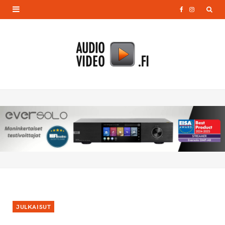
F
I
a
n
c
s
e
t
b
a
o
g
o
r
k
a
m
JULKAISUT