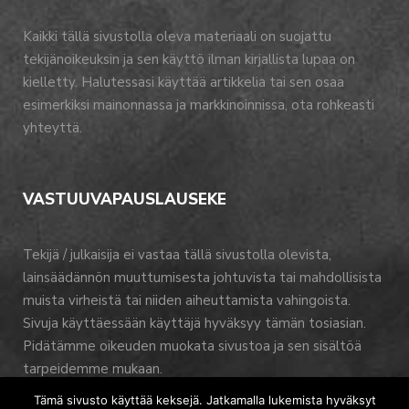
Kaikki tällä sivustolla oleva materiaali on suojattu
tekijänoikeuksin ja sen käyttö ilman kirjallista lupaa on
kielletty. Halutessasi käyttää artikkelia tai sen osaa
esimerkiksi mainonnassa ja markkinoinnissa, ota rohkeasti
yhteyttä.
VASTUUVAPAUSLAUSEKE
Tekijä / julkaisija ei vastaa tällä sivustolla olevista,
lainsäädännön muuttumisesta johtuvista tai mahdollisista
muista virheistä tai niiden aiheuttamista vahingoista.
Sivuja käyttäessään käyttäjä hyväksyy tämän tosiasian.
Pidätämme oikeuden muokata sivustoa ja sen sisältöä
tarpeidemme mukaan.
Tämä sivusto käyttää keksejä. Jatkamalla lukemista hyväksyt