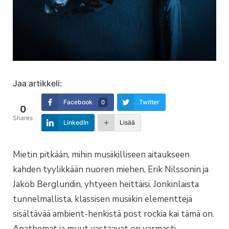
Jaa artikkeli:
Facebook
Twitter
0
0
Shares
LinkedIn
Lisää
Mietin pitkään, mihin musiikilliseen aitaukseen
kahden tyylikkään nuoren miehen, Erik Nilssonin ja
Jakob Berglundin, yhtyeen heittäisi. Jonkinlaista
tunnelmallista, klassisen musiikin elementtejä
sisältävää ambient-henkistä post rockia kai tämä on.
Anathemat ja muut vastaavat on varmasti