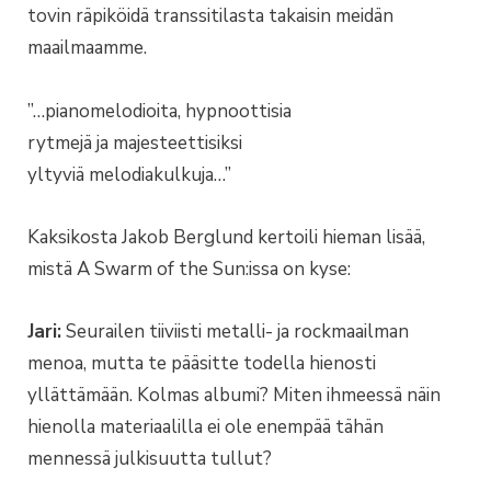
tovin räpiköidä transsitilasta takaisin meidän
maailmaamme.
”…pianomelodioita, hypnoottisia
rytmejä ja majesteettisiksi
yltyviä melodiakulkuja…”
Kaksikosta Jakob Berglund kertoili hieman lisää,
mistä A Swarm of the Sun:issa on kyse:
Jari:
Seurailen tiiviisti metalli- ja rockmaailman
menoa, mutta te pääsitte todella hienosti
yllättämään. Kolmas albumi? Miten ihmeessä näin
hienolla materiaalilla ei ole enempää tähän
mennessä julkisuutta tullut?