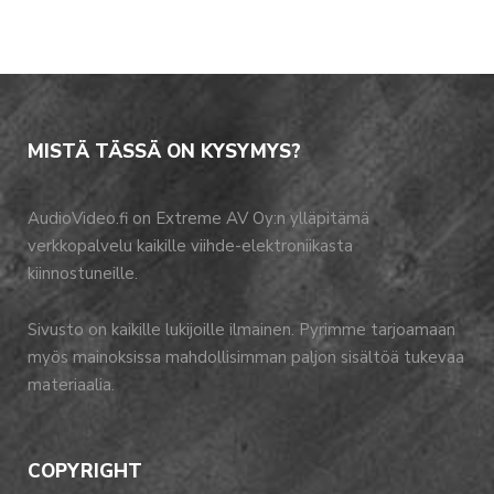
MISTÄ TÄSSÄ ON KYSYMYS?
AudioVideo.fi on Extreme AV Oy:n ylläpitämä
verkkopalvelu kaikille viihde-elektroniikasta
kiinnostuneille.
Sivusto on kaikille lukijoille ilmainen. Pyrimme tarjoamaan
myös mainoksissa mahdollisimman paljon sisältöä tukevaa
materiaalia.
COPYRIGHT