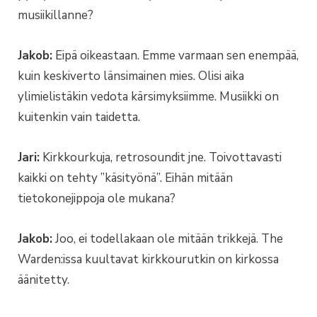
musiikillanne?
Jakob:
Eipä oikeastaan. Emme varmaan sen enempää,
kuin keskiverto länsimainen mies. Olisi aika
ylimielistäkin vedota kärsimyksiimme. Musiikki on
kuitenkin vain taidetta.
Jari:
Kirkkourkuja, retrosoundit jne. Toivottavasti
kaikki on tehty ”käsityönä”. Eihän mitään
tietokonejippoja ole mukana?
Jakob:
Joo, ei todellakaan ole mitään trikkejä. The
Warden:issa kuultavat kirkkourutkin on kirkossa
äänitetty.