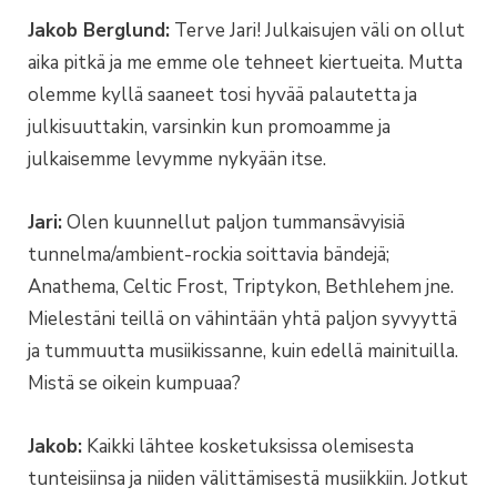
Jakob Berglund:
Terve Jari! Julkaisujen väli on ollut
aika pitkä ja me emme ole tehneet kiertueita. Mutta
olemme kyllä saaneet tosi hyvää palautetta ja
julkisuuttakin, varsinkin kun promoamme ja
julkaisemme levymme nykyään itse.
Jari:
Olen kuunnellut paljon tummansävyisiä
tunnelma/ambient-rockia soittavia bändejä;
Anathema, Celtic Frost, Triptykon, Bethlehem jne.
Mielestäni teillä on vähintään yhtä paljon syvyyttä
ja tummuutta musiikissanne, kuin edellä mainituilla.
Mistä se oikein kumpuaa?
Jakob:
Kaikki lähtee kosketuksissa olemisesta
tunteisiinsa ja niiden välittämisestä musiikkiin. Jotkut