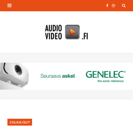
F
I
a
n
c
s
e
t
b
a
o
g
o
r
k
a
m
JULKAISUT