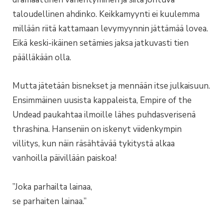
taloudellinen ahdinko. Keikkamyynti ei kuulemma
millään riitä kattamaan levymyynnin jättämää lovea.
Eikä keski-ikäinen setämies jaksa jatkuvasti tien
päälläkään olla.
Mutta jätetään bisnekset ja mennään itse julkaisuun.
Ensimmäinen uusista kappaleista, Empire of the
Undead paukahtaa ilmoille lähes puhdasverisenä
thrashina. Hanseniin on iskenyt viidenkympin
villitys, kun näin räsähtävää tykitystä alkaa
vanhoilla päivillään paiskoa!
”Joka parhailta lainaa,
se parhaiten lainaa.”