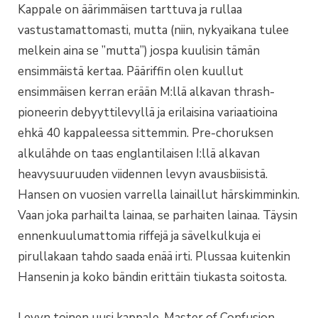
Kappale on äärimmäisen tarttuva ja rullaa
vastustamattomasti, mutta (niin, nykyaikana tulee
melkein aina se ”mutta”) jospa kuulisin tämän
ensimmäistä kertaa. Pääriffin olen kuullut
ensimmäisen kerran erään M:llä alkavan thrash-
pioneerin debyyttilevyllä ja erilaisina variaatioina
ehkä 40 kappaleessa sittemmin. Pre-choruksen
alkulähde on taas englantilaisen I:llä alkavan
heavysuuruuden viidennen levyn avausbiisistä.
Hansen on vuosien varrella lainaillut härskimminkin.
Vaan joka parhailta lainaa, se parhaiten lainaa. Täysin
ennenkuulumattomia riffejä ja sävelkulkuja ei
pirullakaan tahdo saada enää irti. Plussaa kuitenkin
Hansenin ja koko bändin erittäin tiukasta soitosta.
Levyn toinen uusi kappale, Master of Confusion