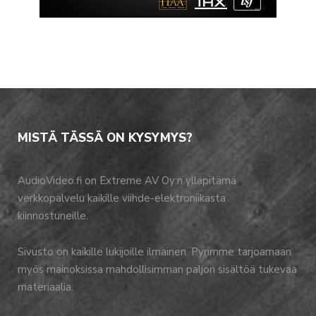
MISTÄ TÄSSÄ ON KYSYMYS?
AudioVideo.fi on Extreme AV Oy:n ylläpitämä
verkkopalvelu kaikille viihde-elektroniikasta
kiinnostuneille.
Sivusto on kaikille lukijoille ilmainen. Pyrimme tarjoamaan
myös mainoksissa mahdollisimman paljon sisältöä tukevaa
materiaalia.