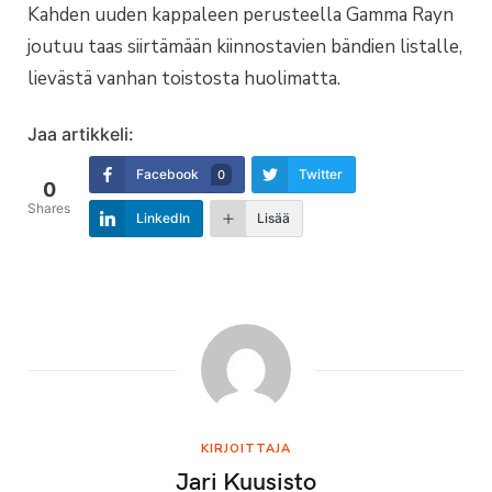
Kahden uuden kappaleen perusteella Gamma Rayn
joutuu taas siirtämään kiinnostavien bändien listalle,
lievästä vanhan toistosta huolimatta.
Jaa artikkeli:
Facebook
Twitter
0
0
Shares
LinkedIn
Lisää
KIRJOITTAJA
Jari Kuusisto