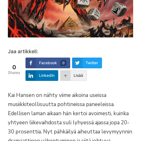
Jaa artikkeli:
Facebook
Twitter
0
0
Shares
LinkedIn
Lisää
Kai Hansen on nähty viime aikoina useissa
musiikkiteollisuutta pohtineissa paneeleissa.
Edellisen laman aikaan hän kertoi avoimesti, kuinka
yhtyeen liikevaihdosta suli lyhyessä ajassa jopa 20-
30 prosenttia. Nyt pähkäilyä aiheuttaa levymyynnin
dramaattinen vähentyminen ja siitä johtuva