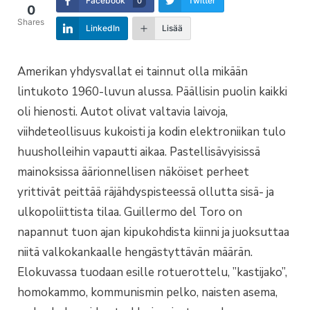
Facebook
Twitter
0
0
Shares
LinkedIn
Lisää
Amerikan yhdysvallat ei tainnut olla mikään
lintukoto 1960-luvun alussa. Päällisin puolin kaikki
oli hienosti. Autot olivat valtavia laivoja,
viihdeteollisuus kukoisti ja kodin elektroniikan tulo
huusholleihin vapautti aikaa. Pastellisävyisissä
mainoksissa äärionnellisen näköiset perheet
yrittivät peittää räjähdyspisteessä ollutta sisä- ja
ulkopoliittista tilaa. Guillermo del Toro on
napannut tuon ajan kipukohdista kiinni ja juoksuttaa
niitä valkokankaalle hengästyttävän määrän.
Elokuvassa tuodaan esille rotuerottelu, ”kastijako”,
homokammo, kommunismin pelko, naisten asema,