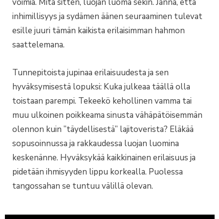
voimia. Mitä sitten, luojan luoma sekin. Jännä, että
inhimillisyys ja sydämen äänen seuraaminen tulevat
esille juuri tämän kaikista erilaisimman hahmon
saattelemana.
Tunnepitoista jupinaa erilaisuudesta ja sen
hyväksymisestä lopuksi: Kuka julkeaa täällä olla
toistaan parempi. Tekeekö kehollinen vamma tai
muu ulkoinen poikkeama sinusta vähäpätöisemmän
olennon kuin ”täydellisestä” lajitoverista? Eläkää
sopusoinnussa ja rakkaudessa luojan luomina
keskenänne. Hyväksykää kaikkinainen erilaisuus ja
pidetään ihmisyyden lippu korkealla. Puolessa
tangossahan se tuntuu välillä olevan.