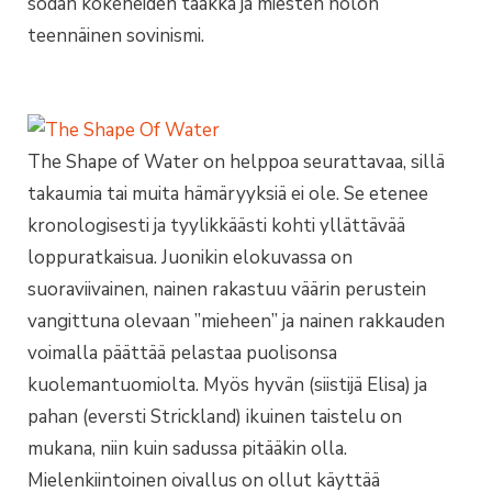
sodan kokeneiden taakka ja miesten nolon
teennäinen sovinismi.
The Shape of Water on helppoa seurattavaa, sillä
takaumia tai muita hämäryyksiä ei ole. Se etenee
kronologisesti ja tyylikkäästi kohti yllättävää
loppuratkaisua. Juonikin elokuvassa on
suoraviivainen, nainen rakastuu väärin perustein
vangittuna olevaan ”mieheen” ja nainen rakkauden
voimalla päättää pelastaa puolisonsa
kuolemantuomiolta. Myös hyvän (siistijä Elisa) ja
pahan (eversti Strickland) ikuinen taistelu on
mukana, niin kuin sadussa pitääkin olla.
Mielenkiintoinen oivallus on ollut käyttää