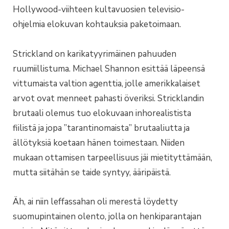
Hollywood-viihteen kultavuosien televisio-
ohjelmia elokuvan kohtauksia paketoimaan.
Strickland on karikatyyrimäinen pahuuden
ruumiillistuma. Michael Shannon esittää läpeensä
vittumaista valtion agenttia, jolle amerikkalaiset
arvot ovat menneet pahasti överiksi. Stricklandin
brutaali olemus tuo elokuvaan inhorealistista
fiilistä ja jopa ”tarantinomaista” brutaaliutta ja
ällötyksiä koetaan hänen toimestaan. Niiden
mukaan ottamisen tarpeellisuus jäi mietityttämään,
mutta siitähän se taide syntyy, ääripäistä.
Äh, ai niin leffassahan oli merestä löydetty
suomupintainen olento, jolla on henkiparantajan