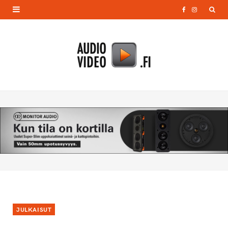
F
I
a
n
c
s
e
t
b
a
o
g
o
r
k
a
m
JULKAISUT