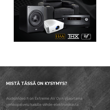
MISTÄ TÄSSÄ ON KYSYMYS?
AudioVideo.fi on Extreme AV Oy:n ylläpitämä
verkkopalvelu kaikille viihde-elektroniikasta