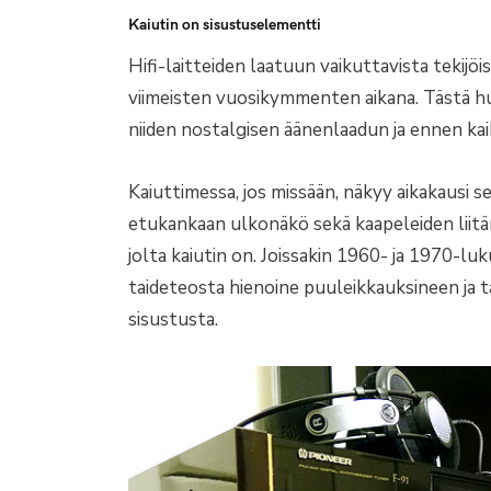
Kaiutin on sisustuselementti
Hifi-laitteiden laatuun vaikuttavista tekijö
viimeisten vuosikymmenten aikana. Tästä h
niiden nostalgisen äänenlaadun ja ennen kaik
Kaiuttimessa, jos missään, näkyy aikakausi 
etukankaan ulkonäkö sekä kaapeleiden liitän
jolta kaiutin on. Joissakin 1960- ja 1970-lu
taideteosta hienoine puuleikkauksineen ja t
sisustusta.