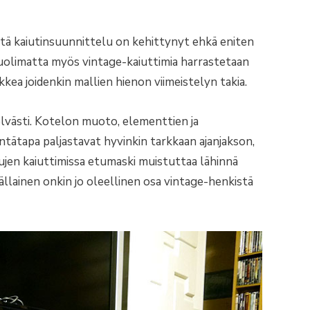
istä kaiutinsuunnittelu on kehittynyt ehkä eniten
uolimatta myös vintage-kaiuttimia harrastetaan
kea joidenkin mallien hienon viimeistelyn takia.
selvästi. Kotelon muoto, elementtien ja
tätapa paljastavat hyvinkin tarkkaan ajanjakson,
kujen kaiuttimissa etumaski muistuttaa lähinnä
ällainen onkin jo oleellinen osa vintage-henkistä