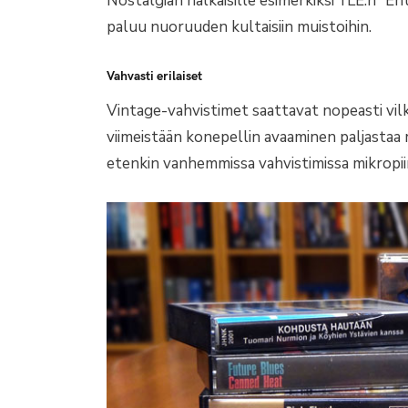
Nostalgian nälkäisille esimerkiksi YLE:n ”En
paluu nuoruuden kultaisiin muistoihin.
Vahvasti erilaiset
Vintage-vahvistimet saattavat nopeasti vilk
viimeistään konepellin avaaminen paljastaa 
etenkin vanhemmissa vahvistimissa mikropiir