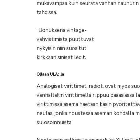
mukavampaa kuin seurata vanhan nauhurin ta
tahdissa.
”Bonuksena vintage-
vahvistimista puuttuvat
nykyisin niin suositut
kirkkaan siniset ledit.”
Ollaan ULA:lla
Analogiset virittimet, radiot, ovat myös suo
vanhallakin virittimellä riippuu pääasiassa
virittimissä asema haetaan käsin pyöritettävä
neulaa, jonka noustessa aseman kohdalla m
sulosoinnuista.