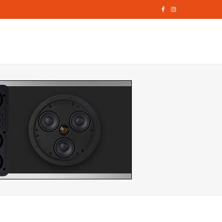
F
I
a
n
c
s
e
t
b
a
o
g
o
r
k
a
m