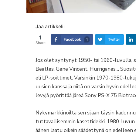
Jaa artikkeli:
1
Facebook
Twitter
1
Share
Jos olet syntynyt 1950- tai 1960-luvulla, s
Beatles, Gene Vincent, Hurriganes… Suositui
eli LP-soittimet. Varsinkin 1970-1980-lukuj
uusien kanssa ja niitä on varsin hyvin edel
levyjä pyörittää järeä Sony PS-X 75 Biotra
Nykymarkkinoilta sen sijaan täysin kadonnut 
tuttavallisemmin kasettidekki. 1980-luvu
äänen laatu oikein säädettynä on edelleen e