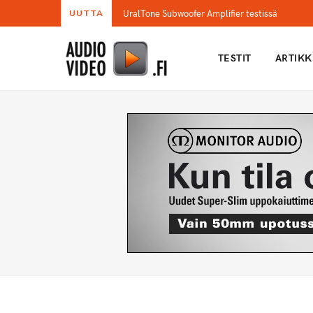
UralTone Subwoofer Amplifier testissä
UUTTA
TESTIT
ARTIKK