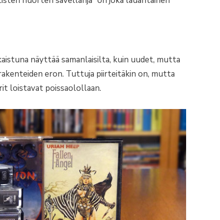
tisten nuorten sävellahja” on joka lauantainen
aistuna näyttää samanlaisilta, kuin uudet, mutta
rakenteiden eron. Tuttuja piirteitäkin on, mutta
it loistavat poissaolollaan.