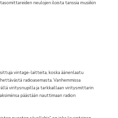
somittareiden neulojen iloista tanssia musiikin
sittuja vintage-laitteita, koska äänenlaatu
 lähettävästä radioasemasta. Vanhemmissa
llä viritysnupilla ja tarkkaillaan viritysmittarin
aksimiinsa päästään nauttimaan radion