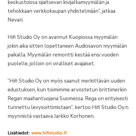
keskustoissa sijaitsevan kivijalkamyymälän ja
tehokkaan verkkokaupan yhdistelmään”, jatkaa
Nevari.
Hifi Studio Oy on avannut Kuopiossa myymälän
jokin aika sitten lopettaneen Audiosavon myymälän
paikalla. Myymälän remontti kestää ensi vuoden
puolelle, jolloin on viralliset avajaiset.
”Hifi Studio Oy on myös saanut merkittävän uuden
edustuksen, kun toimimme arvostetun brittimerkin
Regan maahantuojana Suomessa. Rega on erityisesti
tunnettu levysoittimistaan”, kertoo Hifi Studio Oy:n
myynnistä vastaava Jarkko Korhonen.
Lisätiedot:
www.hifistudio.fi