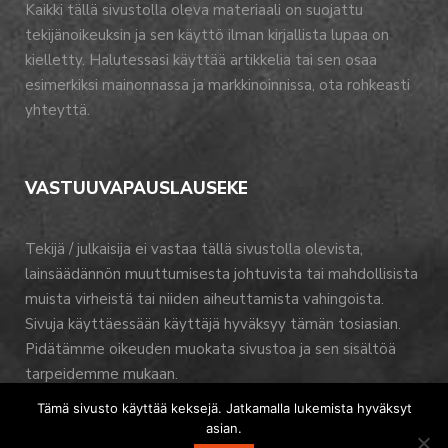
Kaikki tällä sivustolla oleva materiaali on suojattu
tekijänoikeuksin ja sen käyttö ilman kirjallista lupaa on
kielletty. Halutessasi käyttää artikkelia tai sen osaa
esimerkiksi mainonnassa ja markkinoinnissa, ota rohkeasti
yhteyttä.
VASTUUVAPAUSLAUSEKE
Tekijä / julkaisija ei vastaa tällä sivustolla olevista,
lainsäädännön muuttumisesta johtuvista tai mahdollisista
muista virheistä tai niiden aiheuttamista vahingoista.
Sivuja käyttäessään käyttäjä hyväksyy tämän tosiasian.
Pidätämme oikeuden muokata sivustoa ja sen sisältöä
tarpeidemme mukaan.
Tämä sivusto käyttää keksejä. Jatkamalla lukemista hyväksyt
asian.