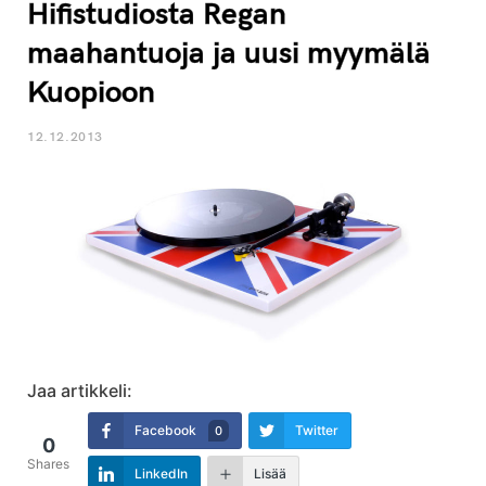
Hifistudiosta Regan
maahantuoja ja uusi myymälä
Kuopioon
12.12.2013
Jaa artikkeli:
Facebook
Twitter
0
0
Shares
LinkedIn
Lisää