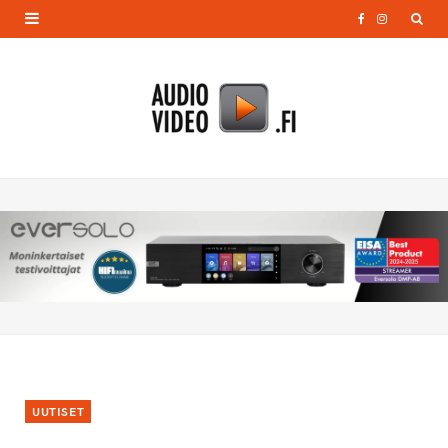
F
I
a
n
c
s
e
t
b
a
o
g
o
r
k
a
m
UUTISET