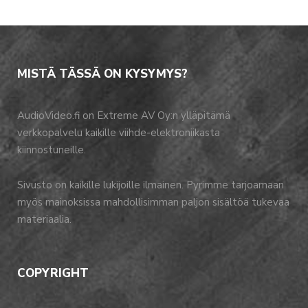
MISTÄ TÄSSÄ ON KYSYMYS?
AudioVideo.fi on Extreme AV Oy:n ylläpitämä
verkkopalvelu kaikille viihde-elektroniikasta
kiinnostuneille.
Sivusto on kaikille lukijoille ilmainen. Pyrimme tarjoamaan
myös mainoksissa mahdollisimman paljon sisältöä tukevaa
materiaalia.
COPYRIGHT