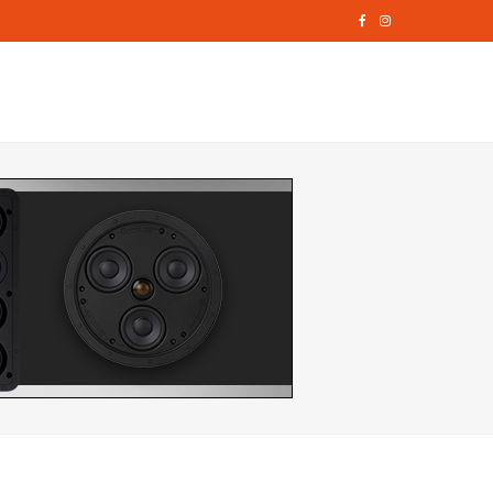
F
I
a
n
c
s
e
t
b
a
o
g
o
r
k
a
m