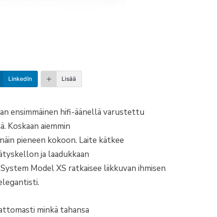
LinkedIn
Lisää
n ensimmäinen hifi-äänellä varustettu
ä. Koskaan aiemmin
u näin pieneen kokoon. Laite kätkee
rätyskellon ja laadukkaan
ystem Model XS ratkaisee liikkuvan ihmisen
elegantisti.
gattomasti minkä tahansa