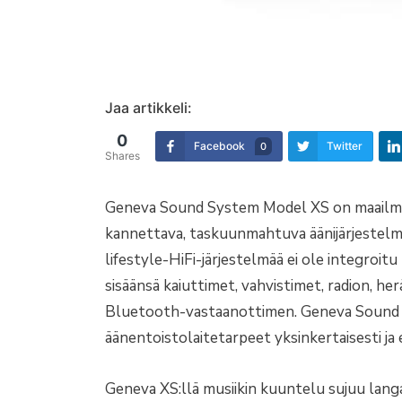
Jaa artikkeli:
0
Facebook
Twitter
0
Shares
Geneva Sound System Model XS on maailma
kannettava, taskuunmahtuva äänijärjestelm
lifestyle-HiFi-järjestelmää ei ole integroit
sisäänsä kaiuttimet, vahvistimet, radion, he
Bluetooth-vastaanottimen. Geneva Sound S
äänentoistolaitetarpeet yksinkertaisesti ja 
Geneva XS:llä musiikin kuuntelu sujuu lan