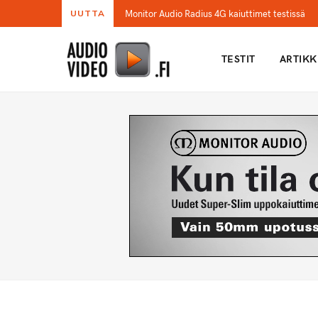
Monitor Audio Radius 4G kaiuttimet testissä
UUTTA
TESTIT
ARTIKK