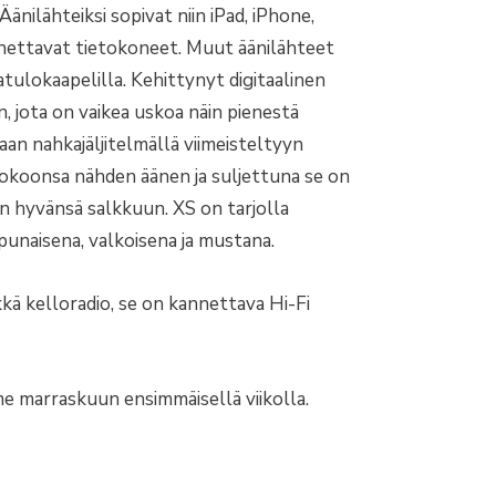
nilähteiksi sopivat niin iPad, iPhone,
nnettavat tietokoneet. Muut äänilähteet
atulokaapelilla. Kehittynyt digitaalinen
, jota on vaikea uskoa näin pienestä
an nahkajäljitelmällä viimeisteltyyn
okoonsa nähden äänen ja suljettuna se on
in hyvänsä salkkuun. XS on tarjolla
punaisena, valkoisena ja mustana.
ä kelloradio, se on kannettava Hi-Fi
e marraskuun ensimmäisellä viikolla.