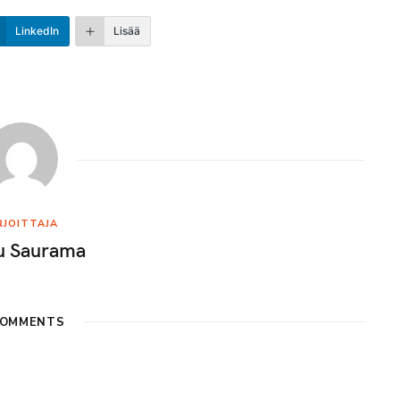
LinkedIn
Lisää
RJOITTAJA
 Saurama
OMMENTS