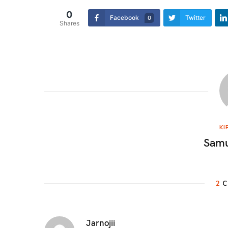
0
Facebook
Twitter
0
Shares
KI
Samu
2
C
Jarnojii