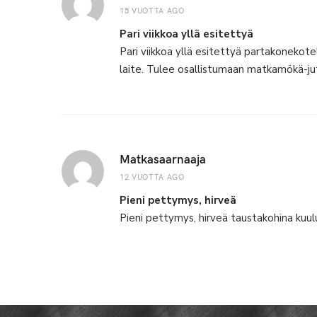
15 VUOTTA AGO
Pari viikkoa yllä esitettyä
Pari viikkoa yllä esitettyä partakonekot
laite. Tulee osallistumaan matkamökä-j
Matkasaarnaaja
12 VUOTTA AGO
Pieni pettymys, hirveä
Pieni pettymys, hirveä taustakohina kuulu