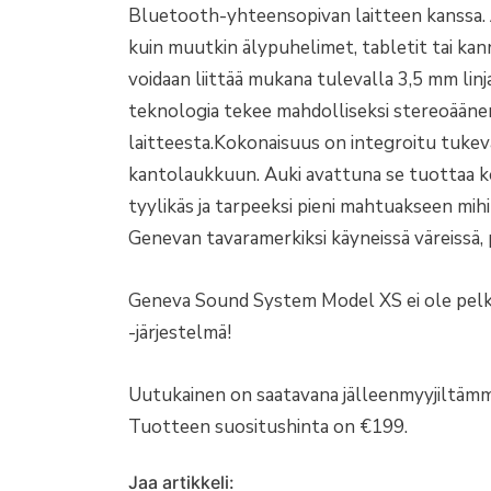
Bluetooth-yhteensopivan laitteen kanssa. Ää
kuin muutkin älypuhelimet, tabletit tai ka
voidaan liittää mukana tulevalla 3,5 mm linj
teknologia tekee mahdolliseksi stereoäänen
laitteesta.Kokonaisuus on integroitu tukeva
kantolaukkuun. Auki avattuna se tuottaa k
tyylikäs ja tarpeeksi pieni mahtuakseen mih
Genevan tavaramerkiksi käyneissä väreissä, 
Geneva Sound System Model XS ei ole pelkk
-järjestelmä!
Uutukainen on saatavana jälleenmyyjiltämm
Tuotteen suositushinta on €199.
Jaa artikkeli: