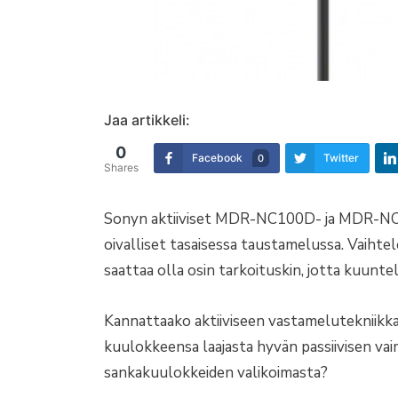
Jaa artikkeli:
0
Facebook
Twitter
0
Shares
Sonyn aktiiviset MDR-NC100D- ja MDR-N
oivalliset tasaisessa taustamelussa. Vaihtel
saattaa olla osin tarkoituskin, jotta kuuntel
Kannattaako aktiiviseen vastamelutekniikkaa
kuulokkeensa laajasta hyvän passiivisen va
sankakuulokkeiden valikoimasta?