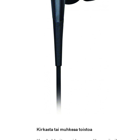
Kirkasta tai muhkeaa toistoa