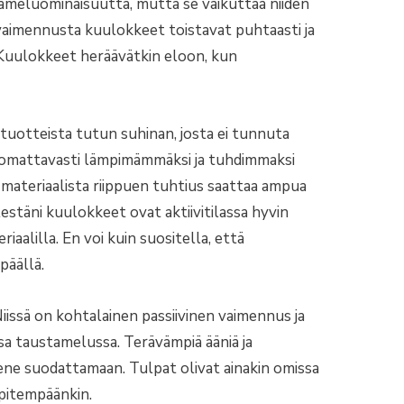
ameluominaisuutta, mutta se vaikuttaa niiden
aimennusta kuulokkeet toistavat puhtaasti ja
. Kuulokkeet heräävätkin eloon, kun
 tuotteista tutun suhinan, josta ei tunnuta
omattavasti lämpimämmäksi ja tuhdimmaksi
a materiaalista riippuen tuhtius saattaa ampua
lestäni kuulokkeet ovat aktiivitilassa hyvin
alilla. En voi kuin suositella, että
päällä.
Niissä on kohtalainen passiivinen vaimennus ja
ssa taustamelussa. Terävämpiä ääniä ja
ene suodattamaan. Tulpat olivat ainakin omissa
 pitempäänkin.