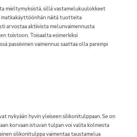
ta mieltymyksistä, sillä vastamelukuulokkeet
ja matkakäyttöönhän näitä tuotteita
sti arvostaa aktiivista melunvaimennusta
een toistoon. Toisaalta esimerkiksi
sä passiivinen vaimennus saattaa olla parempi
nykyään hyvin yleiseen silikonitulppaan. Se on
aan korvaan istuvan tulpan voi valita kolmesta
inen silikonitulppa vaimentaa taustamelua