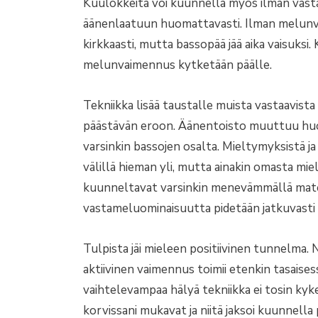
Kuulokkeita voi kuunnella myös ilman vast
äänenlaatuun huomattavasti. Ilman melunv
kirkkaasti, mutta bassopää jää aika vaisuksi
melunvaimennus kytketään päälle.
Tekniikka lisää taustalle muista vastaavista
päästävän eroon. Äänentoisto muuttuu hu
varsinkin bassojen osalta. Mieltymyksistä j
välillä hieman yli, mutta ainakin omasta mie
kuunneltavat varsinkin menevämmällä materia
vastameluominaisuutta pidetään jatkuvasti 
Tulpista jäi mieleen positiivinen tunnelma. 
aktiivinen vaimennus toimii etenkin tasaise
vaihtelevampaa hälyä tekniikka ei tosin kyk
korvissani mukavat ja niitä jaksoi kuunnella