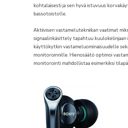
kohtalaisesti ja sen hyvä istuvuus korvakä
bassotoistolle.
Aktiivisen vastamelutekniikan vaatimat mikro
signaalinkäsittely tapahtuu kuulokelinjaan
käyttökytkin vastameluominaisuudelle sekä
monitoroinnille. Hienosäätö optimoi vastame
monitorointi mahdollistaa esimerkiksi tilap