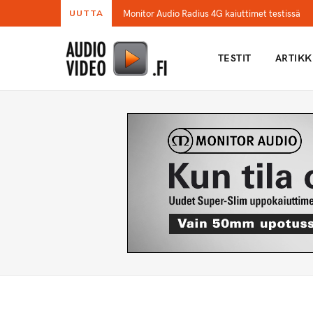
Monitor Audio Radius 4G kaiuttimet testissä
UUTTA
TESTIT
ARTIKK