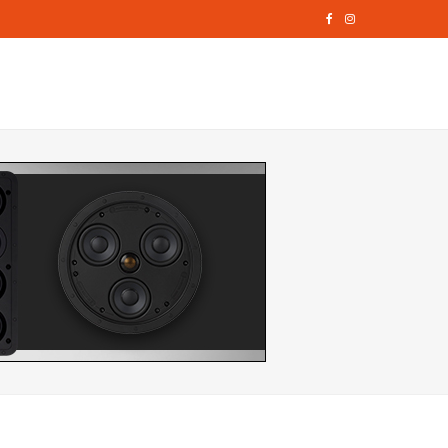
F
I
a
n
c
s
e
t
b
a
o
g
o
r
k
a
m