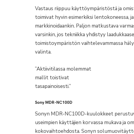
Vastaus riippuu käyttöympäristöstä ja omis
toimivat hyvin esimerkiksi lentokoneessa, 
markkinoidaankin. Paljon matkustava varma
varsinkin, jos tekniikka yhdistyy laadukkaas
toimistoympäristön vaihtelevammassa hälys
valinta.
”Aktiivitilassa molemmat
mallit toistivat
tasapainoisesti.”
Sony MDR-NC100D
Sonyn MDR-NC100D-kuulokkeet perustuvat 
useimpien käyttäjien korvassa mukava ja om
kokovaihtoehdosta. Sonyn solumuovitäytte