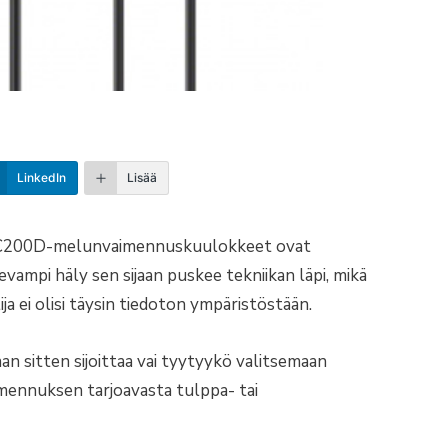
LinkedIn
Lisää
C200D-melunvaimennuskuulokkeet ovat
evampi häly sen sijaan puskee tekniikan läpi, mikä
ija ei olisi täysin tiedoton ympäristöstään.
n sitten sijoittaa vai tyytyykö valitsemaan
imennuksen tarjoavasta tulppa- tai