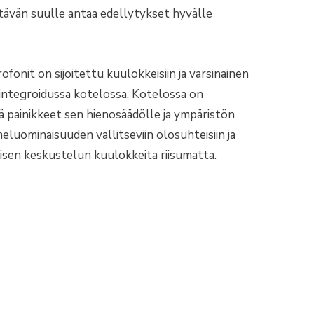
ytävän suulle antaa edellytykset hyvälle
fonit on sijoitettu kuulokkeisiin ja varsinainen
 integroidussa kotelossa. Kotelossa on
 painikkeet sen hienosäädölle ja ympäristön
luominaisuuden vallitseviin olosuhteisiin ja
äisen keskustelun kuulokkeita riisumatta.