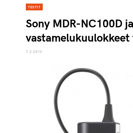
TESTIT
Sony MDR-NC100D j
vastamelukuulokkeet 
7.3.2012