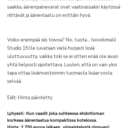
saakka, äänenpainevarat ovat vaativassakin käytössä
riittävät ja äänenlaatu on erittäin hyvä.
Voiko enempää siis toivoa? No, tuota… Isovelimalli
Studio 15:lle luvataan vielä hurjasti lisää
ulottuvuutta, vaikka toki se ei sitten enää ole aivan
yhtä helposti sijoitettava. Luulen, että on vain yksi
tapa ottaa lisäinvestoinnin tuomasta lisäarvosta
selvää.
Edit: Hinta päivitetty
Lyhyesti: Kun vaadit joka suhteessa ehdottoman
korkeaa äänenlaatua kompaktissa kotelossa.
Hinta: 2 750 euroa (alkaen, viimeistelystä riippuen)