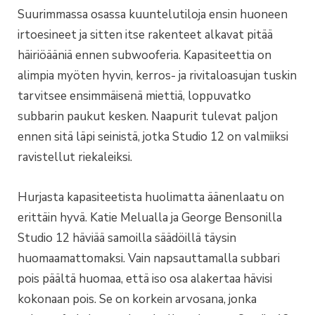
Suurimmassa osassa kuuntelutiloja ensin huoneen
irtoesineet ja sitten itse rakenteet alkavat pitää
häiriöääniä ennen subwooferia. Kapasiteettia on
alimpia myöten hyvin, kerros- ja rivitaloasujan tuskin
tarvitsee ensimmäisenä miettiä, loppuvatko
subbarin paukut kesken. Naapurit tulevat paljon
ennen sitä läpi seinistä, jotka Studio 12 on valmiiksi
ravistellut riekaleiksi.
Hurjasta kapasiteetista huolimatta äänenlaatu on
erittäin hyvä. Katie Melualla ja George Bensonilla
Studio 12 häviää samoilla säädöillä täysin
huomaamattomaksi. Vain napsauttamalla subbari
pois päältä huomaa, että iso osa alakertaa hävisi
kokonaan pois. Se on korkein arvosana, jonka