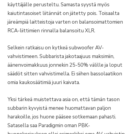
käyttäjälle perusteltu. Samasta syystä myös
kaiutintasoiset liitännät on jätetty pois. Toisaalta
järeämpiä laitteistoja varten on balansoimattomien
RCA-liittimien rinnalla balansoitu XLR.
Selkein ratkaisu on kytkeä subwoofer AV-
vahvistimeen. Subbarista jakotaajuus maksimiin,
äänenvoimakkuus jonnekin 25-50% välille ja loput
säädöt sitten vahvistimella. Ei siihen bassolaatikon
omia kaukosäätimiä juuri kaivata.
Yksi tärkeä muistettava asia on, että tämän tason
subbarin kyvyistä menee huomattavan paljon
harakoille, jos huone pääsee sotkemaan pahasti.
Satasella saa Paradigmin oman PBK-