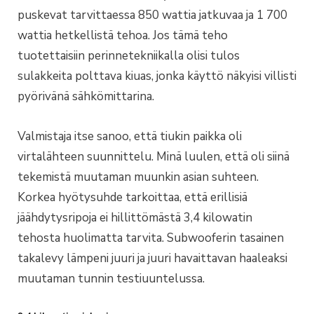
puskevat tarvittaessa 850 wattia jatkuvaa ja 1 700
wattia hetkellistä tehoa. Jos tämä teho
tuotettaisiin perinnetekniikalla olisi tulos
sulakkeita polttava kiuas, jonka käyttö näkyisi villisti
pyörivänä sähkömittarina.
Valmistaja itse sanoo, että tiukin paikka oli
virtalähteen suunnittelu. Minä luulen, että oli siinä
tekemistä muutaman muunkin asian suhteen.
Korkea hyötysuhde tarkoittaa, että erillisiä
jäähdytysripoja ei hillittömästä 3,4 kilowatin
tehosta huolimatta tarvita. Subwooferin tasainen
takalevy lämpeni juuri ja juuri havaittavan haaleaksi
muutaman tunnin testiuuntelussa.