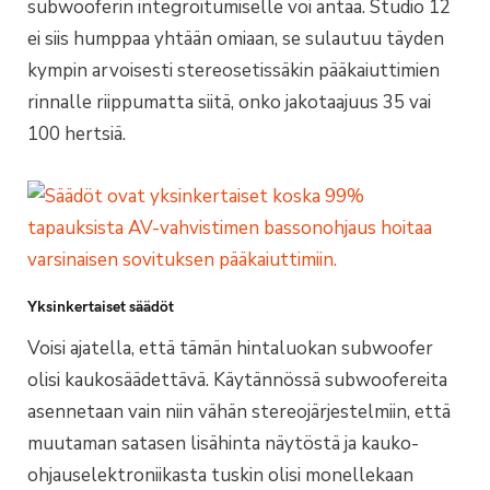
subwooferin integroitumiselle voi antaa. Studio 12
ei siis humppaa yhtään omiaan, se sulautuu täyden
kympin arvoisesti stereosetissäkin pääkaiuttimien
rinnalle riippumatta siitä, onko jakotaajuus 35 vai
100 hertsiä.
Yksinkertaiset säädöt
Voisi ajatella, että tämän hintaluokan subwoofer
olisi kaukosäädettävä. Käytännössä subwoofereita
asennetaan vain niin vähän stereojärjestelmiin, että
muutaman satasen lisähinta näytöstä ja kauko-
ohjauselektroniikasta tuskin olisi monellekaan