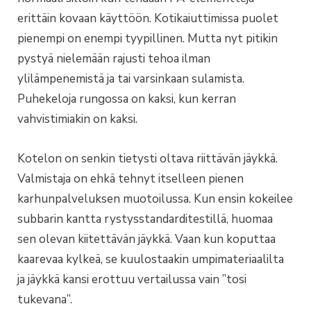
erittäin kovaan käyttöön. Kotikaiuttimissa puolet
pienempi on enempi tyypillinen. Mutta nyt pitikin
pystyä nielemään rajusti tehoa ilman
ylilämpenemistä ja tai varsinkaan sulamista.
Puhekeloja rungossa on kaksi, kun kerran
vahvistimiakin on kaksi.
Kotelon on senkin tietysti oltava riittävän jäykkä.
Valmistaja on ehkä tehnyt itselleen pienen
karhunpalveluksen muotoilussa. Kun ensin kokeilee
subbarin kantta rystysstandarditestillä, huomaa
sen olevan kiitettävän jäykkä. Vaan kun koputtaa
kaarevaa kylkeä, se kuulostaakin umpimateriaalilta
ja jäykkä kansi erottuu vertailussa vain ”tosi
tukevana”.