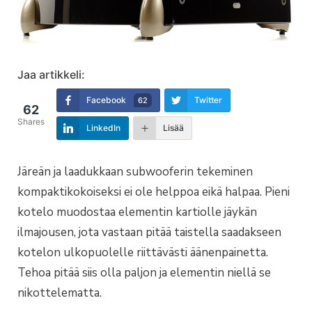
Jaa artikkeli:
Facebook
Twitter
62
62
Shares
LinkedIn
Lisää
Järeän ja laadukkaan subwooferin tekeminen
kompaktikokoiseksi ei ole helppoa eikä halpaa. Pieni
kotelo muodostaa elementin kartiolle jäykän
ilmajousen, jota vastaan pitää taistella saadakseen
kotelon ulkopuolelle riittävästi äänenpainetta.
Tehoa pitää siis olla paljon ja elementin niellä se
nikottelematta.