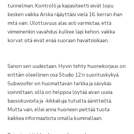
tunnelman. Kontrolli ja kapasiteetti eivät lopu
kesken vaikka Arska räjäyttäisi vielä 16. kerran ihan
mitä vain. Ulottuvuus alas asti varmistaa, että
viimeinenkin vavahdus kulkee läpi kehon, vaikka
korvat sitä eivät enää suoraan havaitsisikaan.
Sanon sen uudestaan. Hyvin tehty huonekorjaus on
erittäin oleellinen osa Studio 12:n suorituskykyä.
Subwoofer on huomattavan tarkka ja sävykäs
soinniltaan, sillä on helppoa löytää aivan uusia
bassokuvioita ja -kikkailuja tutuilta äänitteiltä.
Mutta vain, ellei anna huoneen peittää tuota
kaikkea informaatiota omalla kuminallaan.