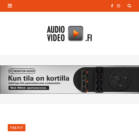
F
I
a
n
c
s
e
t
b
a
o
g
o
r
k
a
m
TESTIT