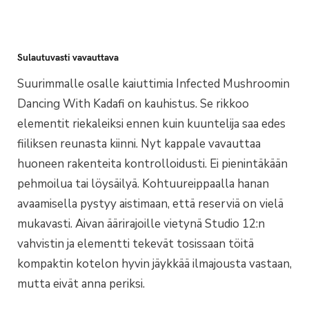
Sulautuvasti vavauttava
Suurimmalle osalle kaiuttimia Infected Mushroomin
Dancing With Kadafi on kauhistus. Se rikkoo
elementit riekaleiksi ennen kuin kuuntelija saa edes
fiiliksen reunasta kiinni. Nyt kappale vavauttaa
huoneen rakenteita kontrolloidusti. Ei pienintäkään
pehmoilua tai löysäilyä. Kohtuureippaalla hanan
avaamisella pystyy aistimaan, että reserviä on vielä
mukavasti. Aivan äärirajoille vietynä Studio 12:n
vahvistin ja elementti tekevät tosissaan töitä
kompaktin kotelon hyvin jäykkää ilmajousta vastaan,
mutta eivät anna periksi.