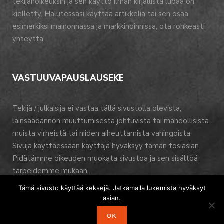
tekijänoikeuksin ja sen käyttö ilman kirjallista lupaa on
kielletty. Halutessasi käyttää artikkelia tai sen osaa
esimerkiksi mainonnassa ja markkinoinnissa, ota rohkeasti
yhteyttä.
VASTUUVAPAUSLAUSEKE
Tekijä / julkaisija ei vastaa tällä sivustolla olevista,
lainsäädännön muuttumisesta johtuvista tai mahdollisista
muista virheistä tai niiden aiheuttamista vahingoista.
Sivuja käyttäessään käyttäjä hyväksyy tämän tosiasian.
Pidätämme oikeuden muokata sivustoa ja sen sisältöä
tarpeidemme mukaan.
Tämä sivusto käyttää keksejä. Jatkamalla lukemista hyväksyt
asian.
OK