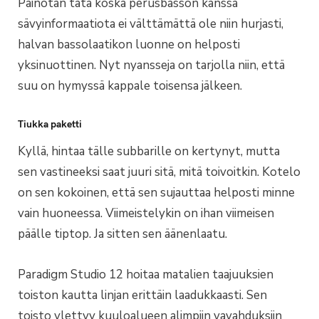
Painotan tätä koska perusbasson kanssa
sävyinformaatiota ei välttämättä ole niin hurjasti,
halvan bassolaatikon luonne on helposti
yksinuottinen. Nyt nyansseja on tarjolla niin, että
suu on hymyssä kappale toisensa jälkeen.
Tiukka paketti
Kyllä, hintaa tälle subbarille on kertynyt, mutta
sen vastineeksi saat juuri sitä, mitä toivoitkin. Kotelo
on sen kokoinen, että sen sujauttaa helposti minne
vain huoneessa. Viimeistelykin on ihan viimeisen
päälle tiptop. Ja sitten sen äänenlaatu.
Paradigm Studio 12 hoitaa matalien taajuuksien
toiston kautta linjan erittäin laadukkaasti. Sen
toisto ylettyy kuuloalueen alimpiin vavahduksiin