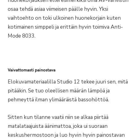
huonekorjauksen ellei esimerkiksi oma AV-vahvistin
osaa tehdä asiaa viimeisen päälle hyvin. Yksi
vaihtoehto on toki ulkoinen huonekorjain kuten
kotimainen simppeli ja erittäin hyvin toimiva Anti-
Mode 8033.
Vaivattomasti painostava
Elokuvamateriaalilla Studio 12 tekee juuri sen, mitä
pitääkin. Se tuo oleellisen määrän lämpöä ja
pehmeyttä ilman ylimääräistä bassohöttöä.
Sitten kun tilanne vaatii niin se alkaa piirtää
matalataajuista äänimattoa, joka ui suoraan
keskushermostoon ja luo hyvin hyvin painostavan