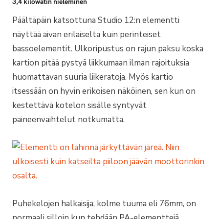
3,4 kilowatin nieleminen
Päältäpäin katsottuna Studio 12:n elementti
näyttää aivan erilaiselta kuin perinteiset
bassoelementit. Ulkoripustus on rajun paksu koska
kartion pitää pystyä liikkumaan ilman rajoituksia
huomattavan suuria liikeratoja. Myös kartio
itsessään on hyvin erikoisen näköinen, sen kun on
kestettävä kotelon sisälle syntyvät
paineenvaihtelut notkumatta.
Puhekelojen halkaisija, kolme tuuma eli 76mm, on
normaali silloin kun tehdään PA-elementtejä