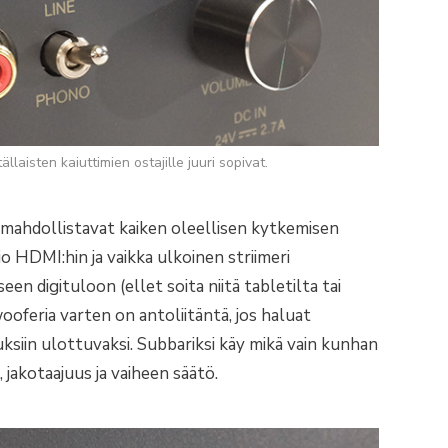
laisten kaiuttimien ostajille juuri sopivat.
ät mahdollistavat kaiken oleellisen kytkemisen
sio HDMI:hin ja vaikka ulkoinen striimeri
een digituloon (ellet soita niitä tabletilta tai
ooferia varten on antoliitäntä, jos haluat
siin ulottuvaksi. Subbariksi käy mikä vain kunhan
jakotaajuus ja vaiheen säätö.