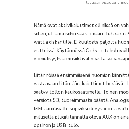
tasapainoisuutena muua
Nämä ovat aktiivikaiuttimet eli niissä on vahv
siihen, että musiikin saa soimaan. Tehoa on 2
wattia diskantille. Ei kuulosta paljolta huom
esitteissä. Käytännössä Onkyon teholuvuilla
erimielisyyksiä musiikkivalinnasta seinänaap
Liitännöissä ensimmäisenä huomion kiinnit
vastaavaan liitäntään, kaiuttimet heräävät
säätyy töllön kaukosäätimellä. Toinen modern
versiota 5.3, tuoreimmasta päästä. Analogi
MM-äänirasialle sopiviksi (levysoitinta varte
millisellä plugiliitännällä oleva AUX on aina
optinen ja USB-tulo.