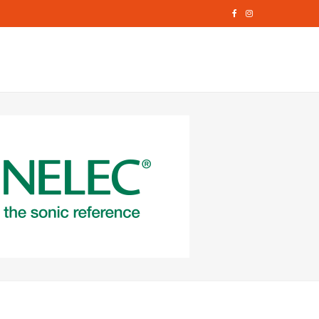
F
I
a
n
c
s
e
t
b
a
o
g
o
r
k
a
m