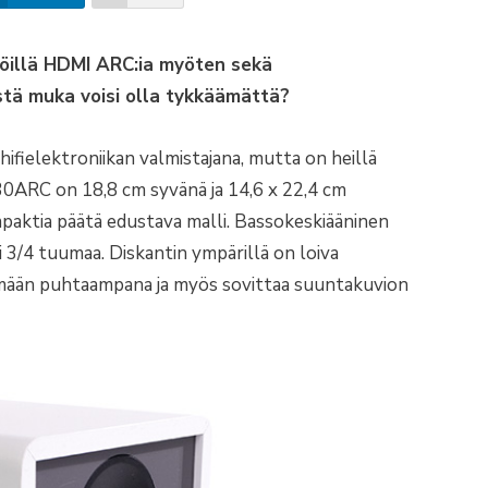
ännöillä HDMI ARC:ia myöten sekä
stä muka voisi olla tykkäämättä?
fielektroniikan valmistajana, mutta on heillä
30ARC on 18,8 cm syvänä ja 14,6 x 22,4 cm
paktia päätä edustava malli. Bassokeskiääninen
i 3/4 tuumaa. Diskantin ympärillä on loiva
symään puhtaampana ja myös sovittaa suuntakuvion