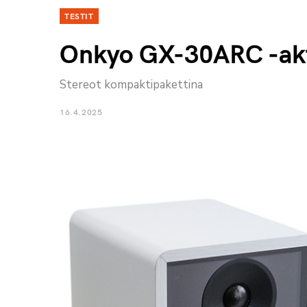
TESTIT
Onkyo GX-30ARC -akti
Stereot kompaktipakettina
16.4.2025