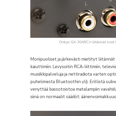
Onkyo GX-30ARC:n liitännät ovat täl
Monipuoliset ja järkevästi mietityt liitänn
kaiuttimiin. Levysoitin RCA-liittimiin, televi
musiikkipalveluja ja nettiradiota varten optis
puhelimesta Bluetoothin yli). Erillistä subw
venyttää bassotoistoa matalampiin vavahduk
siinä on normaalit säädöt: äänenvoimakkuus, 