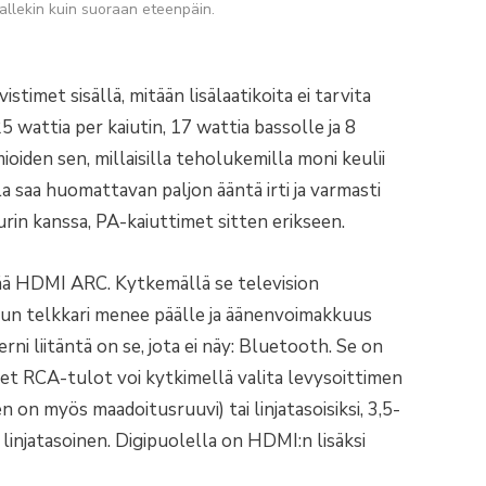
llekin kuin suoraan eteenpäin.
istimet sisällä, mitään lisälaatikoita ei tarvita
5 wattia per kaiutin, 17 wattia bassolle ja 8
ioiden sen, millaisilla teholukemilla moni keulii
 saa huomattavan paljon ääntä irti ja varmasti
urin kanssa, PA-kaiuttimet sitten erikseen.
tää HDMI ARC. Kytkemällä se television
 kun telkkari menee päälle ja äänenvoimakkuus
i liitäntä on se, jota ei näy: Bluetooth. Se on
set RCA-tulot voi kytkimellä valita levysoittimen
n on myös maadoitusruuvi) tai linjatasoisiksi, 3,5-
 linjatasoinen. Digipuolella on HDMI:n lisäksi