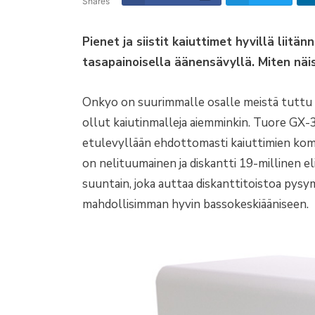
Shares
Pienet ja siistit kaiuttimet hyvillä liit
tasapainoisella äänensävyllä. Miten näi
Onkyo on suurimmalle osalle meistä tuttu hi
ollut kaiutinmalleja aiemminkin. Tuore GX-
etulevyllään ehdottomasti kaiuttimien kom
on nelituumainen ja diskantti 19-millinen el
suuntain, joka auttaa diskanttitoistoa py
mahdollisimman hyvin bassokeskiääniseen.