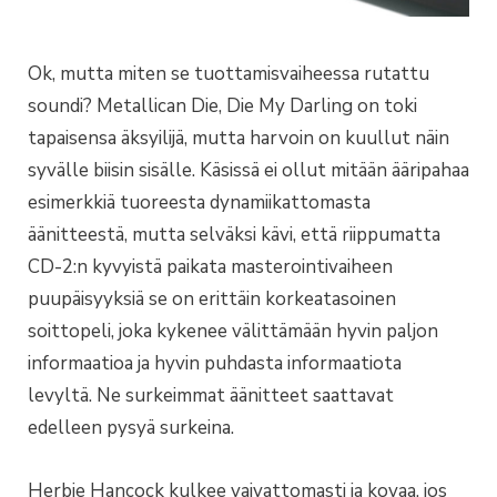
Ok, mutta miten se tuottamisvaiheessa rutattu
soundi? Metallican Die, Die My Darling on toki
tapaisensa äksyilijä, mutta harvoin on kuullut näin
syvälle biisin sisälle. Käsissä ei ollut mitään ääripahaa
esimerkkiä tuoreesta dynamiikattomasta
äänitteestä, mutta selväksi kävi, että riippumatta
CD-2:n kyvyistä paikata masterointivaiheen
puupäisyyksiä se on erittäin korkeatasoinen
soittopeli, joka kykenee välittämään hyvin paljon
informaatioa ja hyvin puhdasta informaatiota
levyltä. Ne surkeimmat äänitteet saattavat
edelleen pysyä surkeina.
Herbie Hancock kulkee vaivattomasti ja kovaa, jos