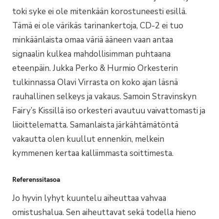
toki syke ei ole mitenkään korostuneesti esillä.
Tämä ei ole värikäs tarinankertoja, CD-2 ei tuo
minkäänlaista omaa väriä ääneen vaan antaa
signaalin kulkea mahdollisimman puhtaana
eteenpäin. Jukka Perko & Hurmio Orkesterin
tulkinnassa Olavi Virrasta on koko ajan läsnä
rauhallinen selkeys ja vakaus. Samoin Stravinskyn
Fairy’s Kissillä iso orkesteri avautuu vaivattomasti ja
liioittelematta. Samanlaista järkähtämätöntä
vakautta olen kuullut ennenkin, melkein
kymmenen kertaa kalliimmasta soittimesta.
Referenssitasoa
Jo hyvin lyhyt kuuntelu aiheuttaa vahvaa
omistushalua. Sen aiheuttavat sekä todella hieno