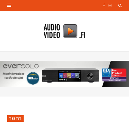
F
I
a
n
c
s
e
t
b
a
o
g
o
r
k
a
m
TESTIT