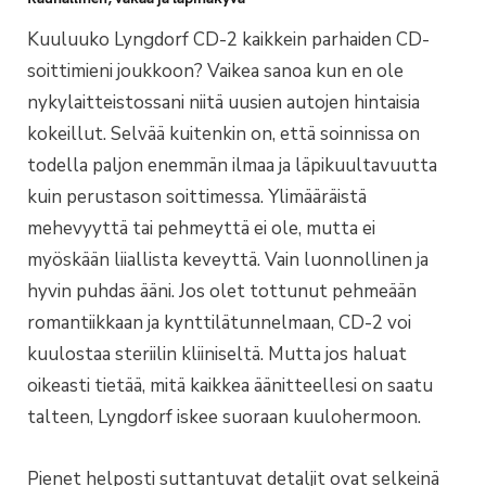
Kuuluuko Lyngdorf CD-2 kaikkein parhaiden CD-
soittimieni joukkoon? Vaikea sanoa kun en ole
nykylaitteistossani niitä uusien autojen hintaisia
kokeillut. Selvää kuitenkin on, että soinnissa on
todella paljon enemmän ilmaa ja läpikuultavuutta
kuin perustason soittimessa. Ylimääräistä
mehevyyttä tai pehmeyttä ei ole, mutta ei
myöskään liiallista keveyttä. Vain luonnollinen ja
hyvin puhdas ääni. Jos olet tottunut pehmeään
romantiikkaan ja kynttilätunnelmaan, CD-2 voi
kuulostaa steriilin kliiniseltä. Mutta jos haluat
oikeasti tietää, mitä kaikkea äänitteellesi on saatu
talteen, Lyngdorf iskee suoraan kuulohermoon.
Pienet helposti suttantuvat detaljit ovat selkeinä