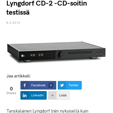
Lyngdorf CD-2 -CD-soitin
testissä
8.2.2013
Jaa artikkeli:
Facebook
Twitter
0
0
Shares
LinkedIn
Lisää
Tanskalainen Lyngdorf (niin nykyisellä kuin