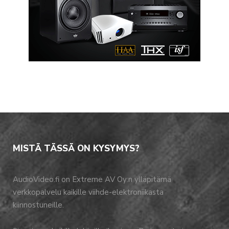
MISTÄ TÄSSÄ ON KYSYMYS?
AudioVideo.fi on Extreme AV Oy:n ylläpitämä
verkkopalvelu kaikille viihde-elektroniikasta
kiinnostuneille.