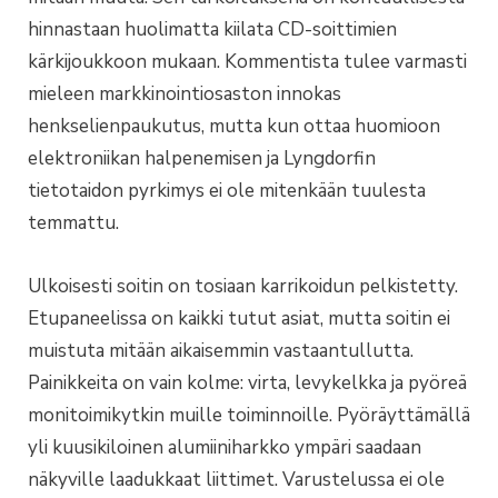
hinnastaan huolimatta kiilata CD-soittimien
kärkijoukkoon mukaan. Kommentista tulee varmasti
mieleen markkinointiosaston innokas
henkselienpaukutus, mutta kun ottaa huomioon
elektroniikan halpenemisen ja Lyngdorfin
tietotaidon pyrkimys ei ole mitenkään tuulesta
temmattu.
Ulkoisesti soitin on tosiaan karrikoidun pelkistetty.
Etupaneelissa on kaikki tutut asiat, mutta soitin ei
muistuta mitään aikaisemmin vastaantullutta.
Painikkeita on vain kolme: virta, levykelkka ja pyöreä
monitoimikytkin muille toiminnoille. Pyöräyttämällä
yli kuusikiloinen alumiiniharkko ympäri saadaan
näkyville laadukkaat liittimet. Varustelussa ei ole