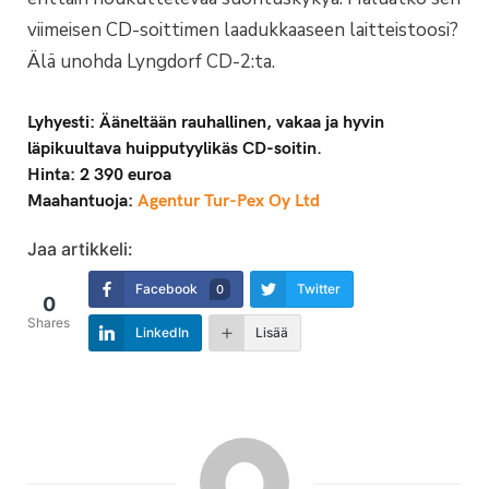
viimeisen CD-soittimen laadukkaaseen laitteistoosi?
Älä unohda Lyngdorf CD-2:ta.
Lyhyesti: Ääneltään rauhallinen, vakaa ja hyvin
läpikuultava huipputyylikäs CD-soitin.
Hinta: 2 390 euroa
Maahantuoja:
Agentur Tur-Pex Oy Ltd
Jaa artikkeli:
Facebook
Twitter
0
0
Shares
LinkedIn
Lisää