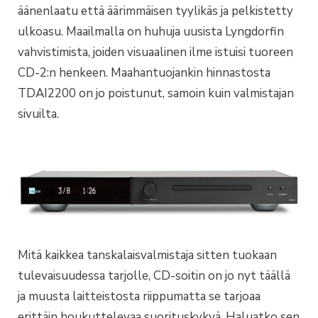
äänenlaatu että äärimmäisen tyylikäs ja pelkistetty
ulkoasu. Maailmalla on huhuja uusista Lyngdorfin
vahvistimista, joiden visuaalinen ilme istuisi tuoreen
CD-2:n henkeen. Maahantuojankin hinnastosta
TDAI2200 on jo poistunut, samoin kuin valmistajan
sivuilta.
Mitä kaikkea tanskalaisvalmistaja sitten tuokaan
tulevaisuudessa tarjolle, CD-soitin on jo nyt täällä
ja muusta laitteistosta riippumatta se tarjoaa
erittäin houkuttelevaa suorituskykyä. Haluatko sen