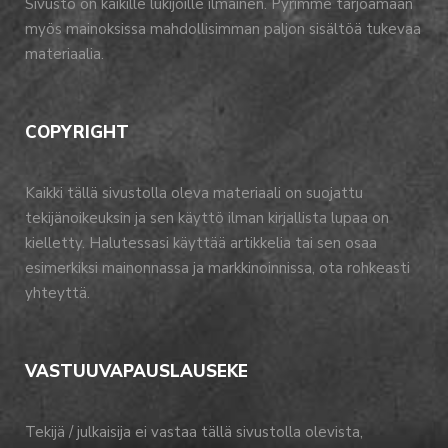
Sivusto on kaikille lukijoille ilmainen. Pyrimme tarjoamaan
myös mainoksissa mahdollisimman paljon sisältöä tukevaa
materiaalia.
COPYRIGHT
Kaikki tällä sivustolla oleva materiaali on suojattu
tekijänoikeuksin ja sen käyttö ilman kirjallista lupaa on
kielletty. Halutessasi käyttää artikkelia tai sen osaa
esimerkiksi mainonnassa ja markkinoinnissa, ota rohkeasti
yhteyttä.
VASTUUVAPAUSLAUSEKE
Tekijä / julkaisija ei vastaa tällä sivustolla olevista,