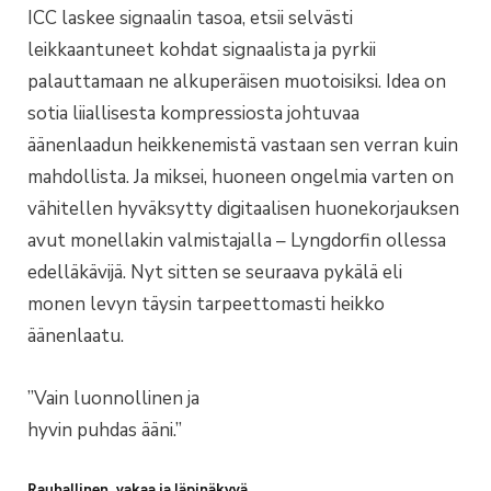
ICC laskee signaalin tasoa, etsii selvästi
leikkaantuneet kohdat signaalista ja pyrkii
palauttamaan ne alkuperäisen muotoisiksi. Idea on
sotia liiallisesta kompressiosta johtuvaa
äänenlaadun heikkenemistä vastaan sen verran kuin
mahdollista. Ja miksei, huoneen ongelmia varten on
vähitellen hyväksytty digitaalisen huonekorjauksen
avut monellakin valmistajalla – Lyngdorfin ollessa
edelläkävijä. Nyt sitten se seuraava pykälä eli
monen levyn täysin tarpeettomasti heikko
äänenlaatu.
”Vain luonnollinen ja
hyvin puhdas ääni.”
Rauhallinen, vakaa ja läpinäkyvä