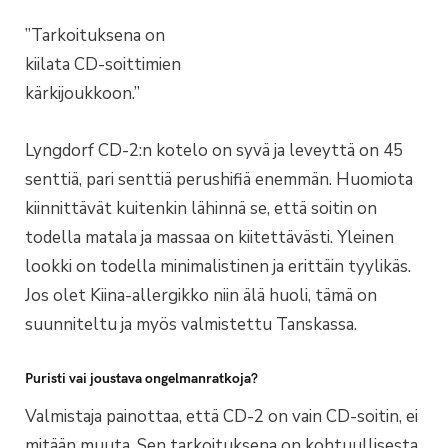
”Tarkoituksena on
kiilata CD-soittimien
kärkijoukkoon.”
Lyngdorf CD-2:n kotelo on syvä ja leveyttä on 45
senttiä, pari senttiä perushifiä enemmän. Huomiota
kiinnittävät kuitenkin lähinnä se, että soitin on
todella matala ja massaa on kiitettävästi. Yleinen
lookki on todella minimalistinen ja erittäin tyylikäs.
Jos olet Kiina-allergikko niin älä huoli, tämä on
suunniteltu ja myös valmistettu Tanskassa.
Puristi vai joustava ongelmanratkoja?
Valmistaja painottaa, että CD-2 on vain CD-soitin, ei
mitään muuta. Sen tarkoituksena on kohtuullisesta