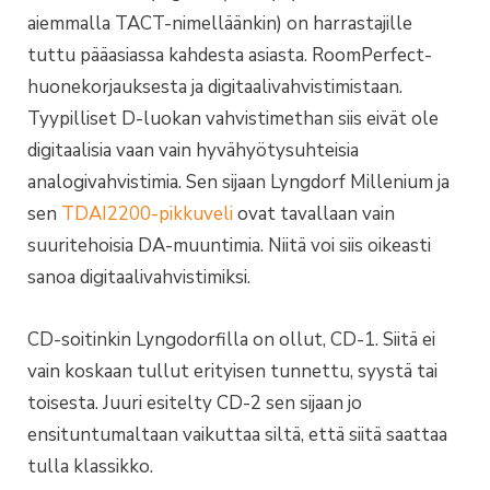
aiemmalla TACT-nimelläänkin) on harrastajille
tuttu pääasiassa kahdesta asiasta. RoomPerfect-
huonekorjauksesta ja digitaalivahvistimistaan.
Tyypilliset D-luokan vahvistimethan siis eivät ole
digitaalisia vaan vain hyvähyötysuhteisia
analogivahvistimia. Sen sijaan Lyngdorf Millenium ja
sen
TDAI2200-pikkuveli
ovat tavallaan vain
suuritehoisia DA-muuntimia. Niitä voi siis oikeasti
sanoa digitaalivahvistimiksi.
CD-soitinkin Lyngodorfilla on ollut, CD-1. Siitä ei
vain koskaan tullut erityisen tunnettu, syystä tai
toisesta. Juuri esitelty CD-2 sen sijaan jo
ensituntumaltaan vaikuttaa siltä, että siitä saattaa
tulla klassikko.