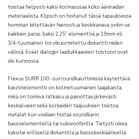
toistaa helposti kaksi kolmasosaa koko ääniraidan
materiaalista. Klipsch on hoitanut tässä tapauksessa
homman kiitettävän hienosti ja keskikanava onkin se
kaikkein paras: kaksi 2,25” elementtiä ja 19mm eli
3/4-tuumainen torvikuormitettu diskantti niiden
välissä. Eväät dialogin laadukkaaseen toistoon ovat
siis kunnossa.
Flexus SURR 100 -surroundkaiuttimissa käytettävä
kaiutinelementti on kolmetuumainen laajakaista,
mikä on toimiva ratkaisu ja painottaa järkevästi
keskialueen sekä korkeiden taajuuksien toistoa,
matalat kun voidaan hoitaa soundbarin
bassoelementeillä tai subwooferilla. Tietysti oikea
kaksitie erillisellä diskantilla ja bassokeskiäänisellä