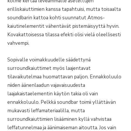
kolme kertaa leveämmälle aseteltujen
erilliskaiuttimien kanssa tapahtuisi, mutta toisaalta
soundbarin kattoa kohti suunnatut Atmos-
kaiutinelementit vähentävät pistemäisyyttä hyvin.
Kovakattoisessa tilassa efekti olisi vielä oleellisesti
vahvempi.
Sopivalle voimakkuudelle säädettynä
surroundkaiuttimet myös laajentavat
tilavaikutelmaa huomattavan paljon. Ennakkoluulo
niiden äänenlaadun vajavaisuudesta
laajakaistaelementin käytön takia oli vain
ennakkoluulo. Pelkkä soundbar toimii yllättävän
mukavasti leffamateriaalilla, mutta
surroundkaiuttimien lisääminen kyllä vahvistaa
leffatunnelmaa ja äänimaiseman aitoutta. Jos vain