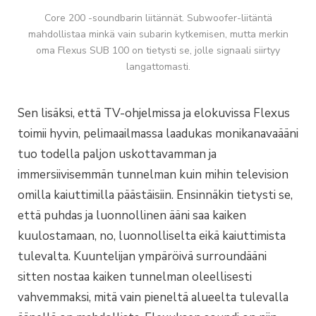
Core 200 -soundbarin liitännät. Subwoofer-liitäntä
mahdollistaa minkä vain subarin kytkemisen, mutta merkin
oma Flexus SUB 100 on tietysti se, jolle signaali siirtyy
langattomasti.
Sen lisäksi, että TV-ohjelmissa ja elokuvissa Flexus
toimii hyvin, pelimaailmassa laadukas monikanavaääni
tuo todella paljon uskottavamman ja
immersiivisemmän tunnelman kuin mihin television
omilla kaiuttimilla päästäisiin. Ensinnäkin tietysti se,
että puhdas ja luonnollinen ääni saa kaiken
kuulostamaan, no, luonnolliselta eikä kaiuttimista
tulevalta. Kuuntelijan ympäröivä surroundääni
sitten nostaa kaiken tunnelman oleellisesti
vahvemmaksi, mitä vain pieneltä alueelta tulevalla