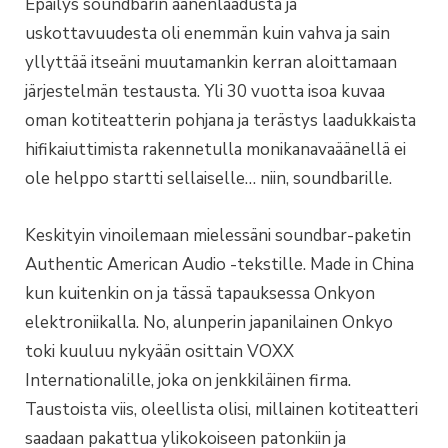
Epäilys soundbarin äänenlaadusta ja
uskottavuudesta oli enemmän kuin vahva ja sain
yllyttää itseäni muutamankin kerran aloittamaan
järjestelmän testausta. Yli 30 vuotta isoa kuvaa
oman kotiteatterin pohjana ja terästys laadukkaista
hifikaiuttimista rakennetulla monikanavaäänellä ei
ole helppo startti sellaiselle… niin, soundbarille.
Keskityin vinoilemaan mielessäni soundbar-paketin
Authentic American Audio -tekstille. Made in China
kun kuitenkin on ja tässä tapauksessa Onkyon
elektroniikalla. No, alunperin japanilainen Onkyo
toki kuuluu nykyään osittain VOXX
Internationalille, joka on jenkkiläinen firma.
Taustoista viis, oleellista olisi, millainen kotiteatteri
saadaan pakattua ylikokoiseen patonkiin ja