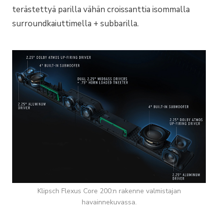
terästettyä parilla vähän croissanttia isommalla
surroundkaiuttimella + subbarilla.
Klipsch Flexus Core 200:n rakenne valmistajan
havainnekuvassa.