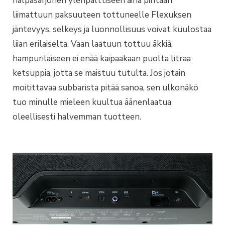
halpasarjonen ylenpalttiseen aina pintaan
liimattuun paksuuteen tottuneelle Flexuksen
jäntevyys, selkeys ja luonnollisuus voivat kuulostaa
liian erilaiselta. Vaan laatuun tottuu äkkiä,
hampurilaiseen ei enää kaipaakaan puolta litraa
ketsuppia, jotta se maistuu tutulta. Jos jotain
moitittavaa subbarista pitää sanoa, sen ulkonäkö
tuo minulle mieleen kuultua äänenlaatua
oleellisesti halvemman tuotteen.