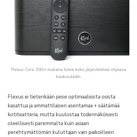
Flexus Core 200:n mukana tulee koko järjestelmää ohjaava
kaukosäädin.
Flexus ei tietenkään pese optimaalisista osista
kasattua ja ammattilaisen asentamaa + säätämää
kotiteatteria, mutta kuulostaa todennäköisesti
oleellisesti paremmalta kuin asiaan
perehtymättömän kuluttajan vain paikoilleen