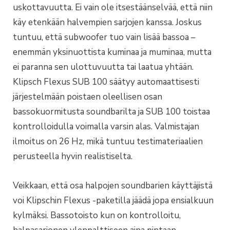
uskottavuutta. Ei vain ole itsestäänselvää, että niin
käy etenkään halvempien sarjojen kanssa. Joskus
tuntuu, että subwoofer tuo vain lisää bassoa –
enemmän yksinuottista kuminaa ja muminaa, mutta
ei paranna sen ulottuvuutta tai laatua yhtään.
Klipsch Flexus SUB 100 säätyy automaattisesti
järjestelmään poistaen oleellisen osan
bassokuormitusta soundbarilta ja SUB 100 toistaa
kontrolloidulla voimalla varsin alas. Valmistajan
ilmoitus on 26 Hz, mikä tuntuu testimateriaalien
perusteella hyvin realistiselta.
Veikkaan, että osa halpojen soundbarien käyttäjistä
voi Klipschin Flexus -paketilla jäädä jopa ensialkuun
kylmäksi. Bassotoisto kun on kontrolloitu,