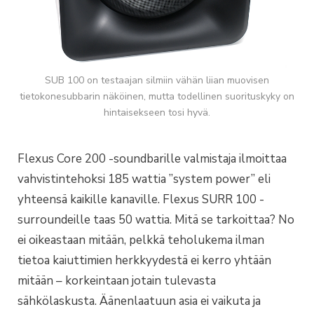
SUB 100 on testaajan silmiin vähän liian muovisen
tietokonesubbarin näköinen, mutta todellinen suorituskyky on
hintaisekseen tosi hyvä.
Flexus Core 200 -soundbarille valmistaja ilmoittaa
vahvistintehoksi 185 wattia ”system power” eli
yhteensä kaikille kanaville. Flexus SURR 100 -
surroundeille taas 50 wattia. Mitä se tarkoittaa? No
ei oikeastaan mitään, pelkkä teholukema ilman
tietoa kaiuttimien herkkyydestä ei kerro yhtään
mitään – korkeintaan jotain tulevasta
sähkölaskusta. Äänenlaatuun asia ei vaikuta ja