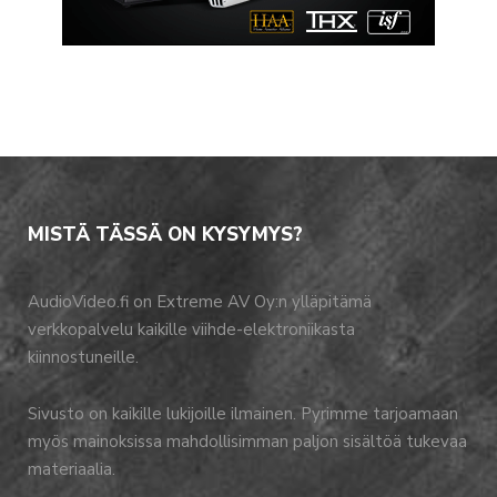
MISTÄ TÄSSÄ ON KYSYMYS?
AudioVideo.fi on Extreme AV Oy:n ylläpitämä
verkkopalvelu kaikille viihde-elektroniikasta
kiinnostuneille.
Sivusto on kaikille lukijoille ilmainen. Pyrimme tarjoamaan
myös mainoksissa mahdollisimman paljon sisältöä tukevaa
materiaalia.