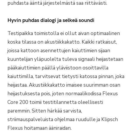
puhdasta ääntä järjestelmästä saa riittävästi.
Hyvin puhdas dialogi ja selkeä soundi
Testipaikka toimistolla ei ollut aivan optimaalinen
koska tilassa on akustiikkakatto. Kaikki ratkaisut,
joissa kattoon asennettujen kaiuttimien sijaan
kuuntelijan yläpuolelta tuleva signaali heijastetaan
pääkaiuttimien päällä yläviistoon osoittavilla
kaiuttimilla, tarvitsevat tietysti katossa pinnan, joka
heijastaa. Akustiikkakatto imaisee suurimman osan
heijastuksesta pois, joten normaalikodissa Flexus
Core 200 toimii testitilannetta oleellisesti
paremmin. Sitten härkää sarvista,
striimauspalveluista ohjelmaa ruudulle ja Klipsch
Flexus hoitamaan ääniraidan.