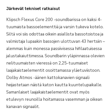
Järkevät tekniset ratkaisut
Klipsch Flexus Core 200 -soundbarissa on kaksi 4-
tuumaista bassoelementtiä ja varsin tukeva kotelo.
Siltä voi siis odottaa oikein asiallista bassotoistoa ja
valmistaja lupaakin bassojen ulottuvan 43 hertsiin –
alemmas kuin monessa passiivisessa hifilaatuisessa
jalustakaiuttimessa. Soundbarin yläpinnassa olevien
nelituumaisten vieressä on 2,25-tuumaiset
laajakaistaelementit osoittamassa yläetuviistoon.
Dolby Atmos -äänen kattokanavien signaali
heijastetaan näistä katon kautta kuuntelupaikalle.
Samanlaiset laajakaistaelementit ovat myös
etulevyn reunoilla hoitamassa vasemman ja oikean
kanavan signaalit.