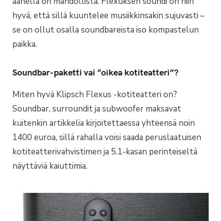
äänellä on mahdollista. Flexuksen soundi on niin
hyvä, että sillä kuuntelee musiikkinsakin sujuvasti –
se on ollut osalla soundbareista iso kompastelun
paikka.
Soundbar-paketti vai ”oikea kotiteatteri”?
Miten hyvä Klipsch Flexus -kotiteatteri on?
Soundbar, surroundit ja subwoofer maksavat
kuitenkin artikkelia kirjoitettaessa yhteensä noin
1400 euroa, sillä rahalla voisi saada peruslaatuisen
kotiteatterivahvistimen ja 5.1-kasan perinteiseltä
näyttäviä kaiuttimia.