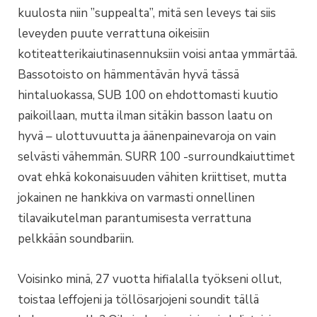
kuulosta niin ”suppealta”, mitä sen leveys tai siis
leveyden puute verrattuna oikeisiin
kotiteatterikaiutinasennuksiin voisi antaa ymmärtää.
Bassotoisto on hämmentävän hyvä tässä
hintaluokassa, SUB 100 on ehdottomasti kuutio
paikoillaan, mutta ilman sitäkin basson laatu on
hyvä – ulottuvuutta ja äänenpainevaroja on vain
selvästi vähemmän. SURR 100 -surroundkaiuttimet
ovat ehkä kokonaisuuden vähiten kriittiset, mutta
jokainen ne hankkiva on varmasti onnellinen
tilavaikutelman parantumisesta verrattuna
pelkkään soundbariin.
Voisinko minä, 27 vuotta hifialalla työkseni ollut,
toistaa leffojeni ja töllösarjojeni soundit tällä