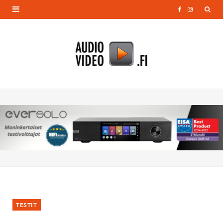
F
I
a
n
c
s
e
t
b
a
o
g
o
r
k
a
m
TESTIT