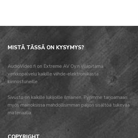
MISTÄ TÄSSÄ ON KYSYMYS?
AudioVideo.fi on Extreme AV Oy:n ylläpitämä
verkkopalvelu kaikille viihde-elektroniikasta
kiinnostuneille.
Sivusto on kaikille lukijoille ilmainen. Pyrimme tarjoamaan
myös mainoksissa mahdollisimman paljon sisältöä tukevaa
materiaalia.
COPYRIGHT