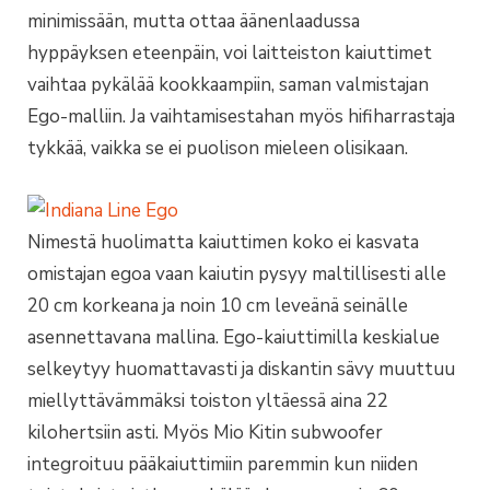
minimissään, mutta ottaa äänenlaadussa
hyppäyksen eteenpäin, voi laitteiston kaiuttimet
vaihtaa pykälää kookkaampiin, saman valmistajan
Ego-malliin. Ja vaihtamisestahan myös hifiharrastaja
tykkää, vaikka se ei puolison mieleen olisikaan.
Nimestä huolimatta kaiuttimen koko ei kasvata
omistajan egoa vaan kaiutin pysyy maltillisesti alle
20 cm korkeana ja noin 10 cm leveänä seinälle
asennettavana mallina. Ego-kaiuttimilla keskialue
selkeytyy huomattavasti ja diskantin sävy muuttuu
miellyttävämmäksi toiston yltäessä aina 22
kilohertsiin asti. Myös Mio Kitin subwoofer
integroituu pääkaiuttimiin paremmin kun niiden