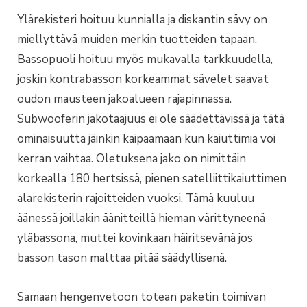
Ylärekisteri hoituu kunnialla ja diskantin sävy on
miellyttävä muiden merkin tuotteiden tapaan.
Bassopuoli hoituu myös mukavalla tarkkuudella,
joskin kontrabasson korkeammat sävelet saavat
oudon mausteen jakoalueen rajapinnassa.
Subwooferin jakotaajuus ei ole säädettävissä ja tätä
ominaisuutta jäinkin kaipaamaan kun kaiuttimia voi
kerran vaihtaa. Oletuksena jako on nimittäin
korkealla 180 hertsissä, pienen satelliittikaiuttimen
alarekisterin rajoitteiden vuoksi. Tämä kuuluu
äänessä joillakin äänitteillä hieman värittyneenä
yläbassona, muttei kovinkaan häiritsevänä jos
basson tason malttaa pitää säädyllisenä.
Samaan hengenvetoon totean paketin toimivan