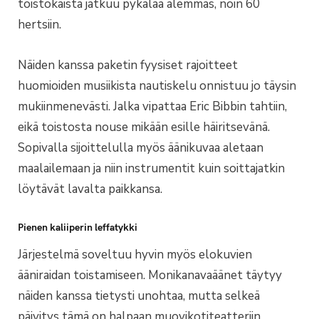
toistokaista jatkuu pykälää alemmas, noin 60
hertsiin.
Näiden kanssa paketin fyysiset rajoitteet
huomioiden musiikista nautiskelu onnistuu jo täysin
mukiinmenevästi. Jalka vipattaa Eric Bibbin tahtiin,
eikä toistosta nouse mikään esille häiritsevänä.
Sopivalla sijoittelulla myös äänikuvaa aletaan
maalailemaan ja niin instrumentit kuin soittajatkin
löytävät lavalta paikkansa.
Pienen kaliiperin leffatykki
Järjestelmä soveltuu hyvin myös elokuvien
ääniraidan toistamiseen. Monikanavaäänet täytyy
näiden kanssa tietysti unohtaa, mutta selkeä
päivitys tämä on halpaan muovikotiteatteriin