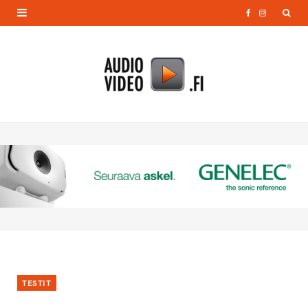
F
I
a
n
c
s
e
t
b
a
o
g
o
r
k
a
m
TESTIT