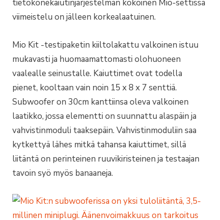
tietokonekaiutinjärjestelmän kokoinen Mio-settissä
viimeistelu on jälleen korkealaatuinen.
Mio Kit -testipaketin kiiltolakattu valkoinen istuu
mukavasti ja huomaamattomasti olohuoneen
vaalealle seinustalle. Kaiuttimet ovat todella
pienet, kooltaan vain noin 15 x 8 x 7 senttiä.
Subwoofer on 30cm kanttiinsa oleva valkoinen
laatikko, jossa elementti on suunnattu alaspäin ja
vahvistinmoduli taaksepäin. Vahvistinmoduliin saa
kytkettyä lähes mitkä tahansa kaiuttimet, sillä
liitäntä on perinteinen ruuvikiristeinen ja testaajan
tavoin syö myös banaaneja.