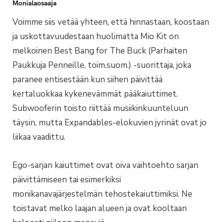
Monialaosaaja
Voimme siis vetää yhteen, että hinnastaan, koostaan
ja uskottavuudestaan huolimatta Mio Kit on
melkoinen Best Bang for The Buck (Parhaiten
Paukkuja Penneille, toim.suom.) -suorittaja, joka
paranee entisestään kun siihen päivittää
kertaluokkaa kykenevämmät pääkaiuttimet.
Subwooferin toisto riittää musiikinkuunteluun
täysin, mutta Expandables-elokuvien jyrinät ovat jo
liikaa vaadittu.
Ego-sarjan kaiuttimet ovat oiva vaihtoehto sarjan
päivittämiseen tai esimerkiksi
monikanavajärjestelmän tehostekaiuttimiksi. Ne
toistavat melko laajan alueen ja ovat kooltaan