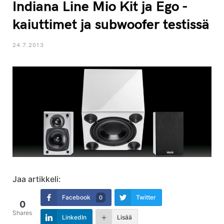
Indiana Line Mio Kit ja Ego -
kaiuttimet ja subwoofer testissä
24.7.2013
Jaa artikkeli:
Facebook
Twitter
0
0
Shares
LinkedIn
Lisää