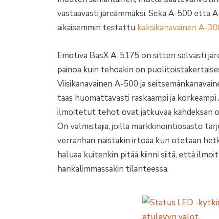
vastaavasti järeämmäksi. Sekä A-500 että
aikaisemmin testattu
kaksikanavainen A-30
Emotiva BasX A-5175 on sitten selvästi järeä
painoa kuin tehoakin on puolitoistakertaise
Viisikanavainen A-500 ja seitsemänkanavai
taas huomattavasti raskaampi ja korkeampi
ilmoitetut tehot ovat jatkuvaa kahdeksan 
On valmistajia, joilla markkinointiosasto ta
verranhan näistäkin irtoaa kun otetaan hetke
haluaa kuitenkin pitää kiinni siitä, että ilm
hankalimmassakin tilanteessa.