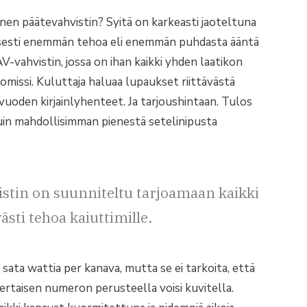
llinen päätevahvistin? Syitä on karkeasti jaoteltuna
llisesti enemmän tehoa eli enemmän puhdasta ääntä
AV-vahvistin, jossa on ihan kaikki yhden laatikon
romissi. Kuluttaja haluaa lupaukset riittävästä
vuoden kirjainlyhenteet. Ja tarjoushintaan. Tulos
a kuin mahdollisimman pienestä setelinipusta
istin on suunniteltu tarjoamaan kaikki
sti tehoa kaiuttimille.
sata wattia per kanava, mutta se ei tarkoita, että
inkertaisen numeron perusteella voisi kuvitella.