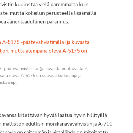
ahvistin kuulostaa vielä paremmalta kuin
ste, mutta kokeilun perusteella lisäämällä
ppea äänenlaadullinen parannus.
-päätevahvistimilla (ja kuvasta puuttuvalla A-
mpana oleva A-5175 on selvästi korkeampi ja
askaampi.
vansa kiitettävän hyvää laatua hyvin hillityillä
n malliston edullisin monikanavavahvistin ja A-700
anavia on seitsemän ja virtalähde on mitoitettu