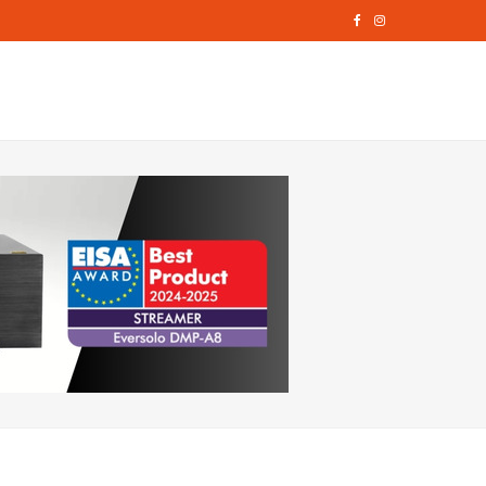
F
I
a
n
c
s
e
t
b
a
o
g
o
r
k
a
m