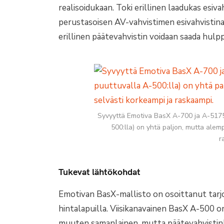
realisoidukaan. Toki erillinen laadukas esiv
perustasoisen AV-vahvistimen esivahvistina
erillinen päätevahvistin voidaan saada hul
Syvyyttä Emotiva BasX A-700 ja A-5175 
500:lla) on yhtä paljon, mutta ale
r
Tukevat lähtökohdat
Emotivan BasX-mallisto on osoittanut tarjoa
hintalapuilla. Viisikanavainen BasX A-500 o
muuten samanlainen, mutta päätevahvistink