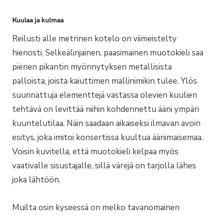
Kuulaa ja kulmaa
Reilusti alle metrinen kotelo on viimeistelty
hienosti. Selkeälinjainen, paasimainen muotokieli saa
pienen pikantin myönnytyksen metallisista
palloista, joista kaiuttimen mallinimikin tulee. Ylös
suunnattuja elementtejä vastassa olevien kuulien
tehtävä on levittää niihin kohdennettu ääni ympäri
kuuntelutilaa. Näin saadaan aikaiseksi ilmavan avoin
esitys, joka imitoi konsertissa kuultua äänimaisemaa.
Voisin kuvitella, että muotokieli kelpaa myös
vaativalle sisustajalle, sillä värejä on tarjolla lähes
joka lähtöön.
Muilta osin kyseessä on melko tavanomainen