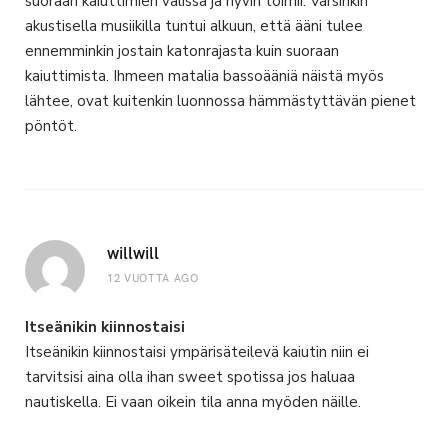
suoraan kaiuttimien välissä ja hyvin toimii. Varsinkin
akustisella musiikilla tuntui alkuun, että ääni tulee
ennemminkin jostain katonrajasta kuin suoraan
kaiuttimista. Ihmeen matalia bassoääniä näistä myös
lähtee, ovat kuitenkin luonnossa hämmästyttävän pienet
pöntöt.
willwill
12 VUOTTA AGO
Itseänikin kiinnostaisi
Itseänikin kiinnostaisi ympärisäteilevä kaiutin niin ei
tarvitsisi aina olla ihan sweet spotissa jos haluaa
nautiskella. Ei vaan oikein tila anna myöden näille.