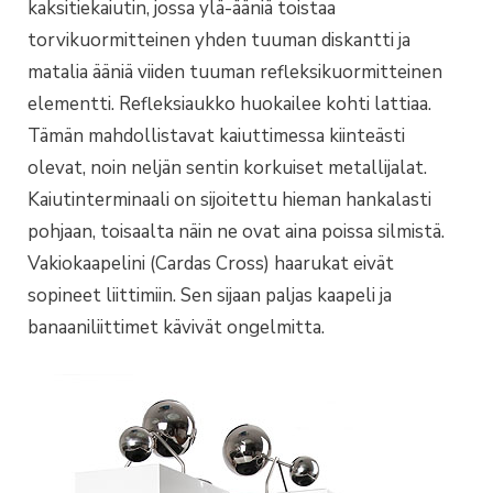
kaksitiekaiutin, jossa ylä-ääniä toistaa
torvikuormitteinen yhden tuuman diskantti ja
matalia ääniä viiden tuuman refleksikuormitteinen
elementti. Refleksiaukko huokailee kohti lattiaa.
Tämän mahdollistavat kaiuttimessa kiinteästi
olevat, noin neljän sentin korkuiset metallijalat.
Kaiutinterminaali on sijoitettu hieman hankalasti
pohjaan, toisaalta näin ne ovat aina poissa silmistä.
Vakiokaapelini (Cardas Cross) haarukat eivät
sopineet liittimiin. Sen sijaan paljas kaapeli ja
banaaniliittimet kävivät ongelmitta.