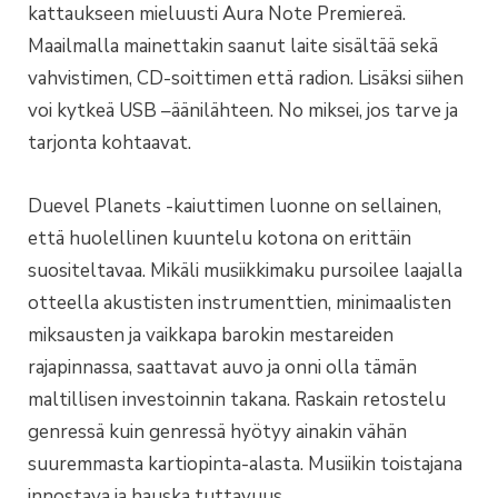
kattaukseen mieluusti Aura Note Premiereä.
Maailmalla mainettakin saanut laite sisältää sekä
vahvistimen, CD-soittimen että radion. Lisäksi siihen
voi kytkeä USB –äänilähteen. No miksei, jos tarve ja
tarjonta kohtaavat.
Duevel Planets -kaiuttimen luonne on sellainen,
että huolellinen kuuntelu kotona on erittäin
suositeltavaa. Mikäli musiikkimaku pursoilee laajalla
otteella akustisten instrumenttien, minimaalisten
miksausten ja vaikkapa barokin mestareiden
rajapinnassa, saattavat auvo ja onni olla tämän
maltillisen investoinnin takana. Raskain retostelu
genressä kuin genressä hyötyy ainakin vähän
suuremmasta kartiopinta-alasta. Musiikin toistajana
innostava ja hauska tuttavuus.