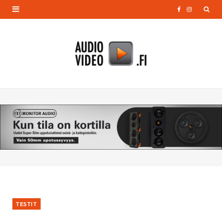
F
I
a
n
c
s
e
t
b
a
o
g
o
r
k
a
m
TESTIT