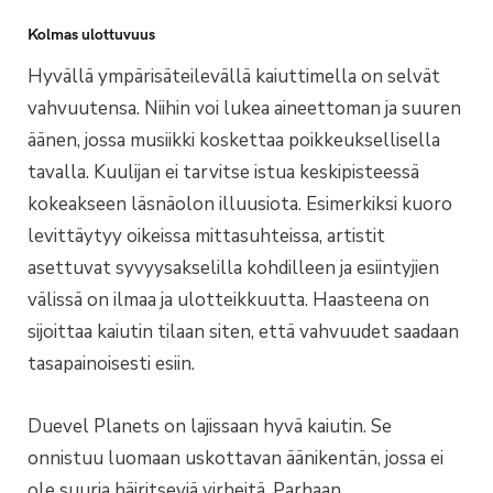
Kolmas ulottuvuus
Hyvällä ympärisäteilevällä kaiuttimella on selvät
vahvuutensa. Niihin voi lukea aineettoman ja suuren
äänen, jossa musiikki koskettaa poikkeuksellisella
tavalla. Kuulijan ei tarvitse istua keskipisteessä
kokeakseen läsnäolon illuusiota. Esimerkiksi kuoro
levittäytyy oikeissa mittasuhteissa, artistit
asettuvat syvyysakselilla kohdilleen ja esiintyjien
välissä on ilmaa ja ulotteikkuutta. Haasteena on
sijoittaa kaiutin tilaan siten, että vahvuudet saadaan
tasapainoisesti esiin.
Duevel Planets on lajissaan hyvä kaiutin. Se
onnistuu luomaan uskottavan äänikentän, jossa ei
ole suuria häiritseviä virheitä. Parhaan