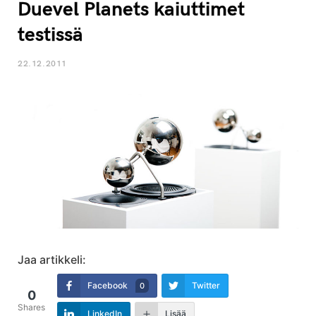
Duevel Planets kaiuttimet
testissä
22.12.2011
Jaa artikkeli:
Facebook
Twitter
0
0
Shares
LinkedIn
Lisää