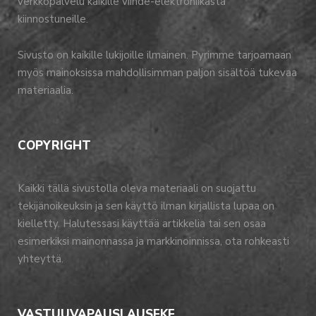
verkkopalvelu kaikille viihde-elektroniikasta
kiinnostuneille.
Sivusto on kaikille lukijoille ilmainen. Pyrimme tarjoamaan
myös mainoksissa mahdollisimman paljon sisältöä tukevaa
materiaalia.
COPYRIGHT
Kaikki tällä sivustolla oleva materiaali on suojattu
tekijänoikeuksin ja sen käyttö ilman kirjallista lupaa on
kielletty. Halutessasi käyttää artikkelia tai sen osaa
esimerkiksi mainonnassa ja markkinoinnissa, ota rohkeasti
yhteyttä.
VASTUUVAPAUSLAUSEKE