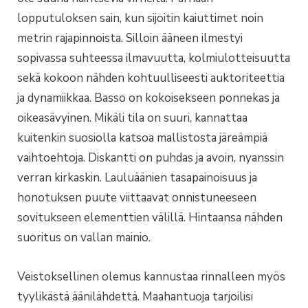
lopputuloksen sain, kun sijoitin kaiuttimet noin
metrin rajapinnoista. Silloin ääneen ilmestyi
sopivassa suhteessa ilmavuutta, kolmiulotteisuutta
sekä kokoon nähden kohtuulliseesti auktoriteettia
ja dynamiikkaa. Basso on kokoisekseen ponnekas ja
oikeasävyinen. Mikäli tila on suuri, kannattaa
kuitenkin suosiolla katsoa mallistosta järeämpiä
vaihtoehtoja. Diskantti on puhdas ja avoin, nyanssin
verran kirkaskin. Lauluäänien tasapainoisuus ja
honotuksen puute viittaavat onnistuneeseen
sovitukseen elementtien välillä. Hintaansa nähden
suoritus on vallan mainio.
Veistoksellinen olemus kannustaa rinnalleen myös
tyylikästä äänilähdettä. Maahantuoja tarjoilisi