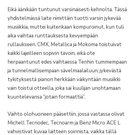
Eikä äänikään tuntunut varsinaisesti kehnolta. Tässä
yhdistelmässä laite nimittäin tuotti varsin jykevää
musiikkia, muttei kuitenkaan kompuroinut, kun tuli
aika vaihtaa runttauksesta kevyempään
rullaukseen. CMX, Metallica ja Mokoma toistuivat
kaikki lajeilleen sopivin tavoin, eikä ote
herpaantunut edes vaihtaessa Tenhin tummempaan
ja tunnelmallisempaan sävelmaalailuun; jykevästä
tykityksestä pianon herkkään väikyntään musiikki
vain toistui otteella, joka sai kuulijan unohtamaan
kuuntelevansa “jotain formaattia”.
Vaihto olohuoneen pääsettiin, jossa vastassa olivat
Michell Tecnodec, Tecnoarm ja Benz Micro ACE L
vahvistivat kuvaa laitteen soinnista, vaikka tällä