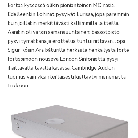
kertaa kyseessä olikin pieniantoinen MC-rasia.
Edelleenkin kohinat pysyivät kurissa, jopa paremmin
kuin joillakin merkittävästi kalliimmilla laitteilla.
Äänikin oli varsin samansuuntainen; bassotoisto
pysyi tymäkkänä ja erottelua tuntui riittävän. Jopa
Sigur Rósin Ára báturilla herkästä henkäilystä forte
fortissimoon nouseva London Sinfonietta pysyi
ihailtavalla tavalla kasassa; Cambridge Audion
luomus vain yksinkertaisesti kieltäytyi menemästä
tukkoon.