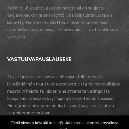
Kaikki tällä sivustolla oleva materiaali on suojattu
tekijänoikeuksin ja sen käyttö ilman kirjallista lupaa on
kielletty. Halutessasi käyttää artikkelia tai sen osaa
esimerkiksi mainonnassa ja markkinoinnissa, ota rohkeasti
yhteyttä.
VASTUUVAPAUSLAUSEKE
Tekijä / julkaisija ei vastaa tällä sivustolla olevista,
lainsäädännön muuttumisesta johtuvista tai mahdollisista
muista virheistä tai niiden aiheuttamista vahingoista.
Sivuja käyttäessään käyttäjä hyväksyy tämän tosiasian.
Pidätämme oikeuden muokata sivustoa ja sen sisältöä
tarpeidemme mukaan.
Tämä sivusto käyttää keksejä. Jatkamalla lukemista hyväksyt
asian.