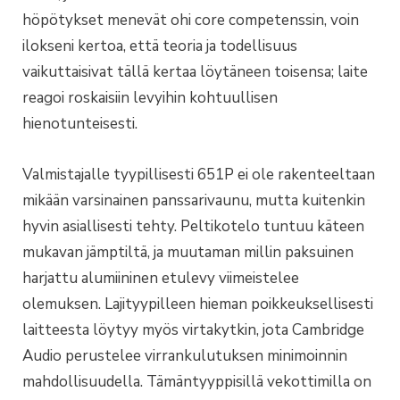
höpötykset menevät ohi core competenssin, voin
ilokseni kertoa, että teoria ja todellisuus
vaikuttaisivat tällä kertaa löytäneen toisensa; laite
reagoi roskaisiin levyihin kohtuullisen
hienotunteisesti.
Valmistajalle tyypillisesti 651P ei ole rakenteeltaan
mikään varsinainen panssarivaunu, mutta kuitenkin
hyvin asiallisesti tehty. Peltikotelo tuntuu käteen
mukavan jämptiltä, ja muutaman millin paksuinen
harjattu alumiininen etulevy viimeistelee
olemuksen. Lajityypilleen hieman poikkeuksellisesti
laitteesta löytyy myös virtakytkin, jota Cambridge
Audio perustelee virrankulutuksen minimoinnin
mahdollisuudella. Tämäntyyppisillä vekottimilla on