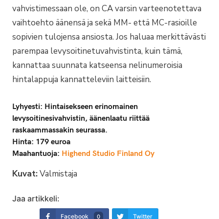
vahvistimessaan ole, on CA varsin varteenotettava
vaihtoehto äänensä ja sekä MM- että MC-rasioille
sopivien tulojensa ansiosta. Jos haluaa merkittävästi
parempaa levysoitinetuvahvistinta, kuin tämä,
kannattaa suunnata katseensa nelinumeroisia
hintalappuja kannatteleviin laitteisiin.
Lyhyesti: Hintaisekseen erinomainen
levysoitinesivahvistin, äänenlaatu riittää
raskaammassakin seurassa.
Hinta: 179 euroa
Maahantuoja:
Highend Studio Finland Oy
Kuvat:
Valmistaja
Jaa artikkeli:
Facebook
Twitter
0