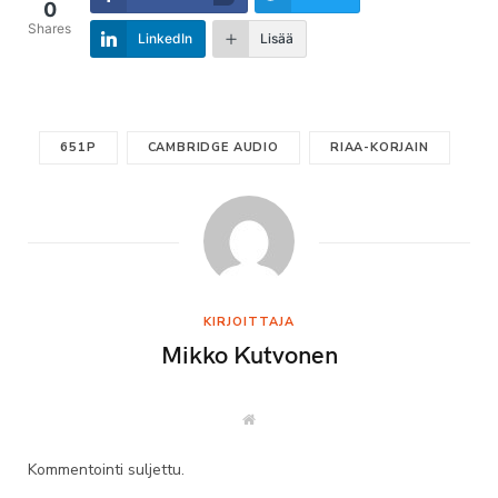
0
Shares
LinkedIn
Lisää
651P
CAMBRIDGE AUDIO
RIAA-KORJAIN
KIRJOITTAJA
Mikko Kutvonen
W
e
b
s
Kommentointi suljettu.
i
t