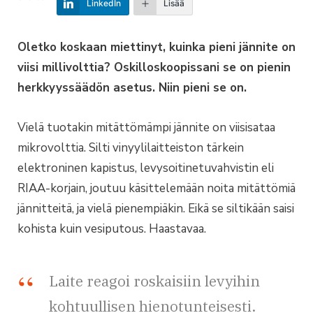
LinkedIn
Lisää
Oletko koskaan miettinyt, kuinka pieni jännite on
viisi millivolttia? Oskilloskoopissani se on pienin
herkkyyssäädön asetus. Niin pieni se on.
Vielä tuotakin mitättömämpi jännite on viisisataa
mikrovolttia. Silti vinyylilaitteiston tärkein
elektroninen kapistus, levysoitinetuvahvistin eli
RIAA-korjain, joutuu käsittelemään noita mitättömiä
jännitteitä, ja vielä pienempiäkin. Eikä se siltikään saisi
kohista kuin vesiputous. Haastavaa.
Laite reagoi roskaisiin levyihin
kohtuullisen hienotunteisesti.