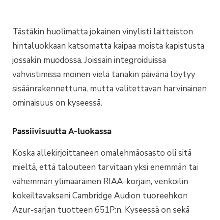
Tästäkin huolimatta jokainen vinylisti laitteiston
hintaluokkaan katsomatta kaipaa moista kapistusta
jossakin muodossa. Joissain integroiduissa
vahvistimissa moinen vielä tänäkin päivänä löytyy
sisäänrakennettuna, mutta valitettavan harvinainen
ominaisuus on kyseessä.
Passiivisuutta A-luokassa
Koska allekirjoittaneen omalehmäosasto oli sitä
mieltä, että talouteen tarvitaan yksi enemmän tai
vähemmän ylimääräinen RIAA-korjain, venkoilin
kokeiltavakseni Cambridge Audion tuoreehkon
Azur-sarjan tuotteen 651P:n. Kyseessä on sekä