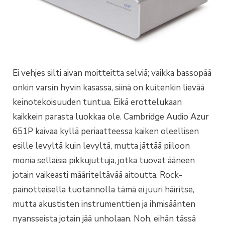
Ei vehjes silti aivan moitteitta selviä; vaikka bassopää
onkin varsin hyvin kasassa, siinä on kuitenkin lievää
keinotekoisuuden tuntua. Eikä erottelukaan
kaikkein parasta luokkaa ole. Cambridge Audio Azur
651P kaivaa kyllä periaatteessa kaiken oleellisen
esille levyltä kuin levyltä, mutta jättää piiloon
monia sellaisia pikkujuttuja, jotka tuovat ääneen
jotain vaikeasti määriteltävää aitoutta. Rock-
painotteisella tuotannolla tämä ei juuri häiritse,
mutta akustisten instrumenttien ja ihmisäänten
nyansseista jotain jää unholaan. Noh, eihän tässä