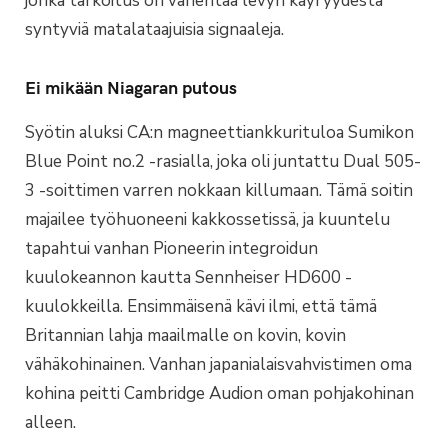
jonka tarkoitus on vähentää levyn käyryydestä
syntyviä matalataajuisia signaaleja.
Ei mikään Niagaran putous
Syötin aluksi CA:n magneettiankkurituloa Sumikon
Blue Point no.2 -rasialla, joka oli juntattu Dual 505-
3 -soittimen varren nokkaan killumaan. Tämä soitin
majailee työhuoneeni kakkossetissä, ja kuuntelu
tapahtui vanhan Pioneerin integroidun
kuulokeannon kautta Sennheiser HD600 -
kuulokkeilla. Ensimmäisenä kävi ilmi, että tämä
Britannian lahja maailmalle on kovin, kovin
vähäkohinainen. Vanhan japanialaisvahvistimen oma
kohina peitti Cambridge Audion oman pohjakohinan
alleen.