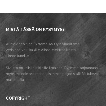
MISTÄ TÄSSÄ ON KYSYMYS?
AudioVideo.fi on Extreme AV Oy:n ylläpitämä
verkkopalvelu kaikille viihde-elektroniikasta
kiinnostuneille.
Sivusto on kaikille lukijoille ilmainen. Pyrimme tarjoamaan
myös mainoksissa mahdollisimman paljon sisältöä tukevaa
materiaalia.
COPYRIGHT