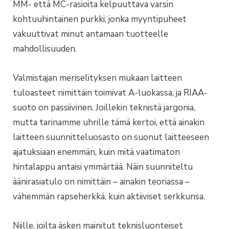
MM- että MC-rasioita kelpuuttava varsin
kohtuuhintainen purkki, jonka myyntipuheet
vakuuttivat minut antamaan tuotteelle
mahdollisuuden.
Valmistajan meriselityksen mukaan laitteen
tuloasteet nimittäin toimivat A-luokassa, ja RIAA-
suoto on passiivinen. Joillekin teknistä jargonia,
mutta tarinamme uhrille tämä kertoi, että ainakin
laitteen suunnitteluosasto on suonut laitteeseen
ajatuksiaan enemmän, kuin mitä vaatimaton
hintalappu antaisi ymmärtää. Näin suunniteltu
äänirasiatulo on nimittäin – ainakin teoriassa –
vähemmän rapseherkkä, kuin aktiiviset serkkunsa.
Niille, joilta äsken mainitut teknisluonteiset