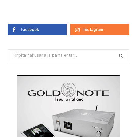
e
Facebook
Instagram
Search
for: