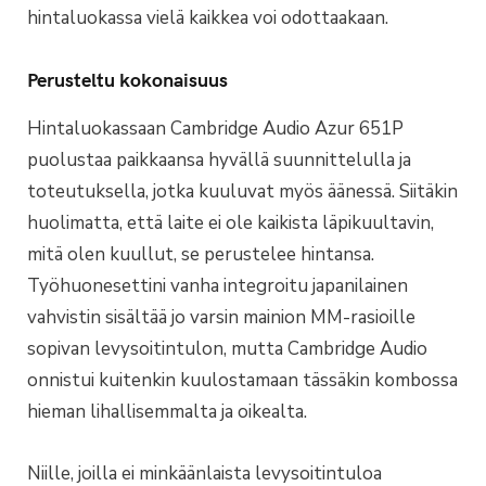
hintaluokassa vielä kaikkea voi odottaakaan.
Perusteltu kokonaisuus
Hintaluokassaan Cambridge Audio Azur 651P
puolustaa paikkaansa hyvällä suunnittelulla ja
toteutuksella, jotka kuuluvat myös äänessä. Siitäkin
huolimatta, että laite ei ole kaikista läpikuultavin,
mitä olen kuullut, se perustelee hintansa.
Työhuonesettini vanha integroitu japanilainen
vahvistin sisältää jo varsin mainion MM-rasioille
sopivan levysoitintulon, mutta Cambridge Audio
onnistui kuitenkin kuulostamaan tässäkin kombossa
hieman lihallisemmalta ja oikealta.
Niille, joilla ei minkäänlaista levysoitintuloa