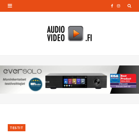
F
I
a
n
c
s
e
t
b
a
o
g
o
r
k
a
m
TESTIT