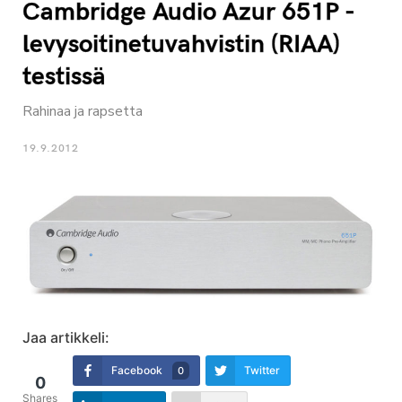
Cambridge Audio Azur 651P -
levysoitinetuvahvistin (RIAA)
testissä
Rahinaa ja rapsetta
19.9.2012
Jaa artikkeli:
Facebook
Twitter
0
0
Shares