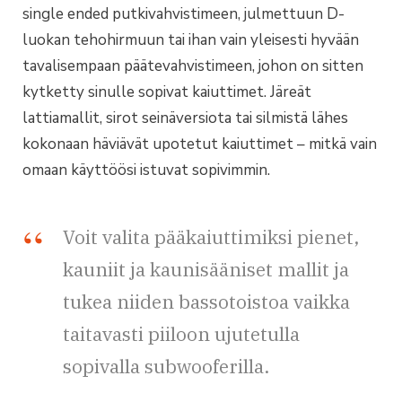
single ended putkivahvistimeen, julmettuun D-
luokan tehohirmuun tai ihan vain yleisesti hyvään
tavalisempaan päätevahvistimeen, johon on sitten
kytketty sinulle sopivat kaiuttimet. Järeät
lattiamallit, sirot seinäversiota tai silmistä lähes
kokonaan häviävät upotetut kaiuttimet – mitkä vain
omaan käyttöösi istuvat sopivimmin.
Voit valita pääkaiuttimiksi pienet,
kauniit ja kaunisääniset mallit ja
tukea niiden bassotoistoa vaikka
taitavasti piiloon ujutetulla
sopivalla subwooferilla.