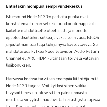
Entistäkin monipuolisempi viihdekeskus
Bluesound Node N130:n parhaita puolia ovat
konstailemattoman selkeä soundipuoli, nappituki
kaikelle mahdolliselle oleelliselle ja monelle
epäoleellisellekin, selkeä ja vakaa toimivuus, BluOS-
järjestelmän tosi laaja tuki ja hyvä käytettävyys. Se
mahdollisuus kytkeä Node television Audio Return
Channel eli ARC HDMI-liitäntään toi vielä valtavan
lisäbonuksen.
Harvassa kodissa tarvitaan enempää liitäntöjä, mitä
Node N130 tarjoaa. Voit kytkeä siihen vaikka
levysoittimesikin, oli se sitten paksuimmasta
mustasta vinyylistä nauttivista harrastajista sopivaa
tai ei. Kun äänenlaatu on kunnossa, liitännät