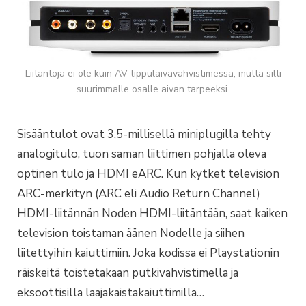
Liitäntöjä ei ole kuin AV-lippulaivavahvistimessa, mutta silti
suurimmalle osalle aivan tarpeeksi.
Sisääntulot ovat 3,5-millisellä miniplugilla tehty
analogitulo, tuon saman liittimen pohjalla oleva
optinen tulo ja HDMI eARC. Kun kytket television
ARC-merkityn (ARC eli Audio Return Channel)
HDMI-liitännän Noden HDMI-liitäntään, saat kaiken
television toistaman äänen Nodelle ja siihen
liitettyihin kaiuttimiin. Joka kodissa ei Playstationin
räiskeitä toistetakaan putkivahvistimella ja
eksoottisilla laajakaistakaiuttimilla…