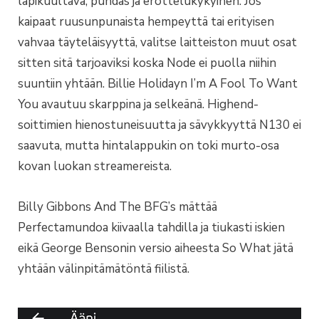
läpikuultava, puhdas ja erottelukykyinen. Jos
kaipaat ruusunpunaista hempeyttä tai erityisen
vahvaa täyteläisyyttä, valitse laitteiston muut osat
sitten sitä tarjoaviksi koska Node ei puolla niihin
suuntiin yhtään. Billie Holidayn I’m A Fool To Want
You avautuu skarppina ja selkeänä. Highend-
soittimien hienostuneisuutta ja sävykkyyttä N130 ei
saavuta, mutta hintalappukin on toki murto-osa
kovan luokan streamereista.
Billy Gibbons And The BFG’s mättää
Perfectamundoa kiivaalla tahdilla ja tiukasti iskien
eikä George Bensonin versio aiheesta So What jätä
yhtään välinpitämätöntä fiilistä.