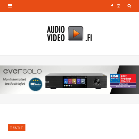
F
I
a
n
c
s
e
t
b
a
o
g
o
r
k
a
m
TESTIT