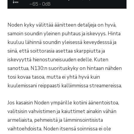
Noden kyky välittää äänitteen detaljeja on hyvä,
samoin soundin yleinen puhtaus ja iskevyys. Hinta
kuuluu lähinnä soundin yleisessä keveydesssä ja
siinä, että soittorasia asettaa skarppiutta ja
iskevyyttä hienostuneisuuden edelle. Kuten
sanottua, N130:n suorituskyky on hintaan nähden
tosi kovaa tasoa, mutta ei yhtä hyvä kuin
kuulemissani reippaasti kalliimmissa streamereissa.
Jos kasaisin Noden ympärille kotiini äänentoistoa,
valitsisin vahvistimen ja kaiuttimet ainakin vähän
armeliaista, pehmeistä ja lämminsointisista
vaihtoehdoista. Noden itsensä soinnissa ei ole