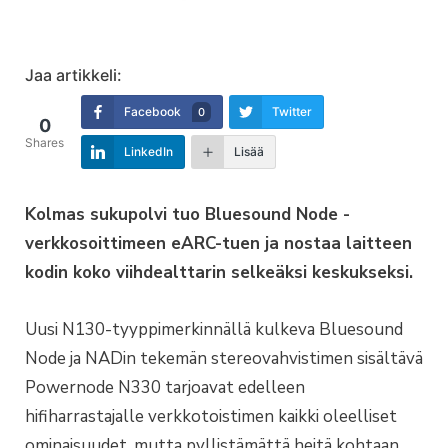
Jaa artikkeli:
Facebook
Twitter
0
0
Shares
LinkedIn
Lisää
Kolmas sukupolvi tuo Bluesound Node -
verkkosoittimeen eARC-tuen ja nostaa laitteen
kodin koko viihdealttarin selkeäksi keskukseksi.
Uusi N130-tyyppimerkinnällä kulkeva Bluesound
Node ja NADin tekemän stereovahvistimen sisältävä
Powernode N330 tarjoavat edelleen
hifiharrastajalle verkkotoistimen kaikki oleelliset
ominaisuudet, mutta pyllistämättä heitä kohtaan