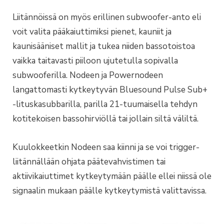
Liitännöissä on myös erillinen subwoofer-anto eli
voit valita pääkaiuttimiksi pienet, kauniit ja
kaunisääniset mallit ja tukea niiden bassotoistoa
vaikka taitavasti piiloon ujutetulla sopivalla
subwooferilla. Nodeen ja Powernodeen
langattomasti kytkeytyvän Bluesound Pulse Sub+
-lituskasubbarilla, parilla 21-tuumaisella tehdyn
kotitekoisen bassohirviöllä tai jollain siltä väliltä.
Kuulokkeetkin Nodeen saa kiinni ja se voi trigger-
liitännällään ohjata päätevahvistimen tai
aktiivikaiuttimet kytkeytymään päälle ellei niissä ole
signaalin mukaan päälle kytkeytymistä valittavissa.