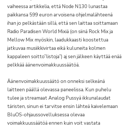
vaiheessa artikkelia, että Node N130 lunastaa
paikkansa 599 euron arvoisena ohjelmalähteenä
ihan jo pelkästään sillä, että sen laittaa soittamaan
Radio Paradisen World Mixiä (on siinä Rock Mix ja
Mellow Mix myöskin, laadukkaasti koostettua
jatkuvaa musiikkivirtaa eikä kuluneita kolmen
kappaleen soitto”listoja”) aj sen jälkeen käyttää enää
pelkkää äänenvoimakkuussäätöä.
Äänenvoimakkuussäätö on onneksi selkeänä
laitteen päällä olevassa paneelissa. Kun puhelu
tulee ja streamaat Analog Pussyä ikkunalaudat
täristen, sinun ei tarvitse ensin lähteä kaivelemaan
BluOS-ohjaussovelluksessa olevaa
voimakkuussäätöä ennen kuin voit vastata