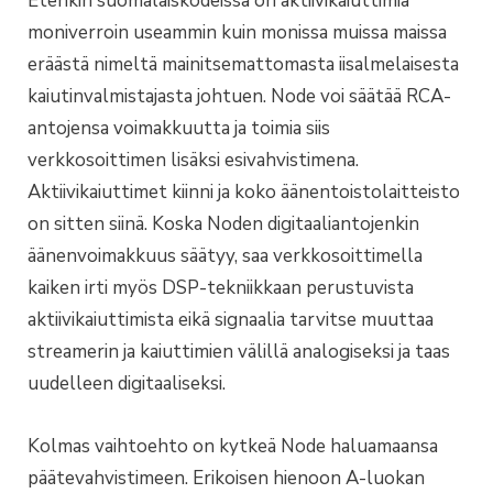
Etenkin suomalaiskodeissa on aktiivikaiuttimia
moniverroin useammin kuin monissa muissa maissa
eräästä nimeltä mainitsemattomasta iisalmelaisesta
kaiutinvalmistajasta johtuen. Node voi säätää RCA-
antojensa voimakkuutta ja toimia siis
verkkosoittimen lisäksi esivahvistimena.
Aktiivikaiuttimet kiinni ja koko äänentoistolaitteisto
on sitten siinä. Koska Noden digitaaliantojenkin
äänenvoimakkuus säätyy, saa verkkosoittimella
kaiken irti myös DSP-tekniikkaan perustuvista
aktiivikaiuttimista eikä signaalia tarvitse muuttaa
streamerin ja kaiuttimien välillä analogiseksi ja taas
uudelleen digitaaliseksi.
Kolmas vaihtoehto on kytkeä Node haluamaansa
päätevahvistimeen. Erikoisen hienoon A-luokan