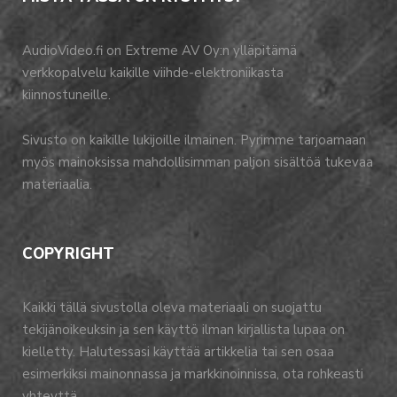
AudioVideo.fi on Extreme AV Oy:n ylläpitämä
verkkopalvelu kaikille viihde-elektroniikasta
kiinnostuneille.
Sivusto on kaikille lukijoille ilmainen. Pyrimme tarjoamaan
myös mainoksissa mahdollisimman paljon sisältöä tukevaa
materiaalia.
COPYRIGHT
Kaikki tällä sivustolla oleva materiaali on suojattu
tekijänoikeuksin ja sen käyttö ilman kirjallista lupaa on
kielletty. Halutessasi käyttää artikkelia tai sen osaa
esimerkiksi mainonnassa ja markkinoinnissa, ota rohkeasti
yhteyttä.