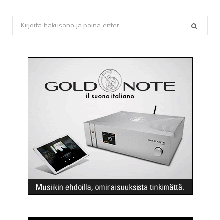
Search
for: