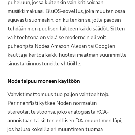
puheluun, jossa kuitenkin vain kritisoidaan
musiikkimakuasi. BluOS-sovellus, joka muuten osaa
sujuvasti suomeakin, on kuitenkin se, jolla pääosin
tehdään monipuolisen laitteen kaikki säädöt. Sitten
vaihtoehtona on vielä se modernein eli voit
puheohjata Nodea Amazon Alexan tai Googlen
kautta ja kertoa kaikki huolesi maailman suurimmille
sinusta kiinnostuneille yhtiöille.
Node taipuu moneen käyttöön
Vahvistimettomuus tuo paljon vaihtoehtoja.
Perinnehifisti kytkee Noden normaaliin
stereolaitteistoonsa, joko analogisista RCA-
annoistaan tai sitten erillisen DA-muuntimen läpi,
jos haluaa kokeilla eri muuntimen tuomaa