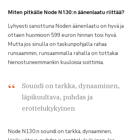
Miten pitkälle Node N130:n äänenlaatu riittää?
Lyhyesti sanottuna Noden äänenlaatu on hyvä ja
ottaen huomioon 599 euron hinnan tosi hyvä.
Mutta jos sinulla on taskunpohjalla rahaa
runsaammin, runsaammalla rahalla on tottakai
hienostuneemmankin kuuloisia soittimia.
Soundi on tarkka, dynaaminen,
läpikuultava, puhdas ja
erottelukykyinen
Node N130:n soundi on tarkka, dynaaminen,