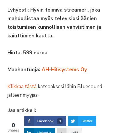
Lyhyesti: Hyvin toimiva streameri, joka
mahdollistaa myös televisiosi äänien
toistumisen kunnollisen vahvistimen ja
kaiuttimien kautta.
Hinta: 599 euroa
Maahantuoja:
AH-Hifisystems Oy
Klikkaa tästä
katsoaksesi lähin Bluesound-
jälleenmyyjäsi.
Jaa artikkeli:
Facebook
Twitter
0
0
Shares
LinkedIn
Lisää