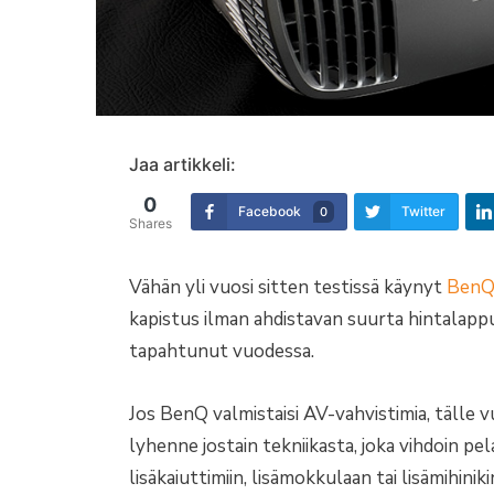
Jaa artikkeli:
0
Facebook
Twitter
0
Shares
Vähän yli vuosi sitten testissä käynyt
BenQ
kapistus ilman ahdistavan suurta hintalappua
tapahtunut vuodessa.
Jos BenQ valmistaisi AV-vahvistimia, tälle vu
lyhenne jostain tekniikasta, joka vihdoin pela
lisäkaiuttimiin, lisämokkulaan tai lisämihin