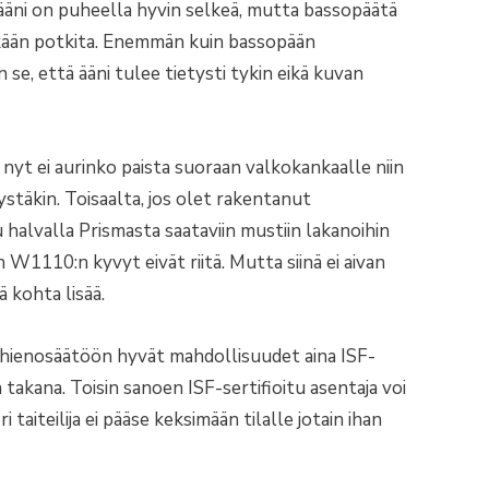
äni on puheella hyvin selkeä, mutta bassopäätä
nkään potkita. Enemmän kuin bassopään
se, että ääni tulee tietysti tykin eikä kuvan
n nyt ei aurinko paista suoraan valkokankaalle niin
stäkin. Toisaalta, jos olet rakentanut
halvalla Prismasta saataviin mustiin lakanoihin
 W1110:n kyvyt eivät riitä. Mutta siinä ei aivan
ä kohta lisää.
n hienosäätöön hyvät mahdollisuudet aina ISF-
takana. Toisin sanoen ISF-sertifioitu asentaja voi
aiteilija ei pääse keksimään tilalle jotain ihan