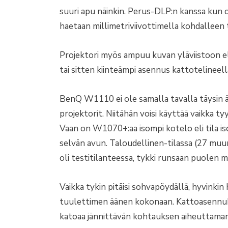
suuri apu näinkin. Perus-DLP:n kanssa kun o
haetaan millimetriviivottimella kohdalleen 
Projektori myös ampuu kuvan yläviistoon el
tai sitten kiinteämpi asennus kattotelineellä
BenQ W1110 ei ole samalla tavalla täysin 
projektorit. Niitähän voisi käyttää vaikka ty
Vaan on W1070+:aa isompi kotelo eli tila is
selvän avun. Taloudellinen-tilassa (27 mu
oli testitilanteessa, tykki runsaan puolen 
Vaikka tykin pitäisi sohvapöydällä, hyvinkin 
tuulettimen äänen kokonaan. Kattoasennuk
katoaa jännittävän kohtauksen aiheuttaman