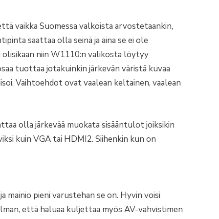
 että vaikka Suomessa valkoista arvostetaankin,
tipinta saattaa olla seinä ja aina se ei ole
i olisikaan niin W1110:n valikosta löytyy
osaa tuottaa jotakuinkin järkevän väristä kuvaa
soi. Vaihtoehdot ovat vaalean keltainen, vaalean
ttaa olla järkevää muokata sisääntulot joiksikin
ksi kuin VGA tai HDMI2. Siihenkin kun on
ja mainio pieni varustehan se on. Hyvin voisi
ilman, että haluaa kuljettaa myös AV-vahvistimen