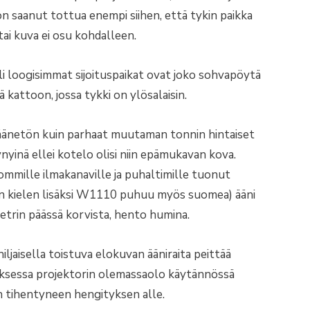
n saanut tottua enempi siihen, että tykin paikka
tai kuva ei osu kohdalleen.
i loogisimmat sijoituspaikat ovat joko sohvapöytä
 kattoon, jossa tykki on ylösalaisin.
äänetön kuin parhaat muutaman tonnin hintaiset
ynyinä ellei kotelo olisi niin epämukavan kova.
ommille ilmakanaville ja puhaltimille tuonut
un kielen lisäksi W1110 puhuu myös suomea) ääni
metrin päässä korvista, hento humina.
hiljaisella toistuva elokuvan ääniraita peittää
sessa projektorin olemassaolo käytännössä
 tihentyneen hengityksen alle.