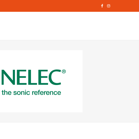
F
I
a
n
c
s
e
t
b
a
o
g
o
r
k
a
m