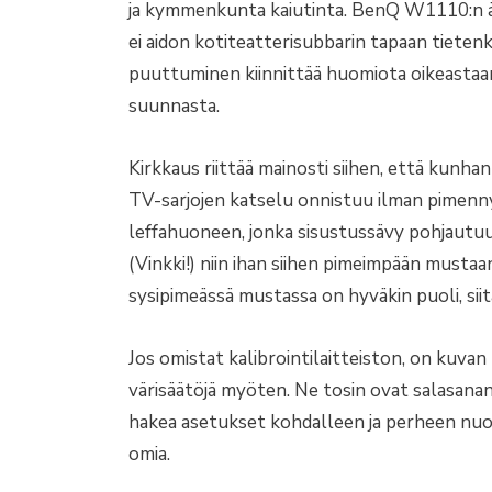
ja kymmenkunta kaiutinta. BenQ W1110:n ä
ei aidon kotiteatterisubbarin tapaan tiete
puuttuminen kiinnittää huomiota oikeastaan 
suunnasta.
Kirkkaus riittää mainosti siihen, että kunha
TV-sarjojen katselu onnistuu ilman pimenny
leffahuoneen, jonka sisustussävy pohjautuu 
(Vinkki!) niin ihan siihen pimeimpään mustaan
sysipimeässä mustassa on hyväkin puoli, siit
Jos omistat kalibrointilaitteiston, on kuva
värisäätöjä myöten. Ne tosin ovat salasanan 
hakea asetukset kohdalleen ja perheen nuori t
omia.