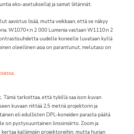
ntia eko-asetuksella) ja samat liitännät.
ut aavistus lisää, mutta veikkaan, että se näkyy
rona. W1070+:n 2 000 Lumenia vastaan W1110:n 2
ontrastisuhdetta uudelle koneelle luvataan kyllä
toinen oleellinen asia on parantunut, melutaso on
. Tämä tarkoittaa, että tykillä saa ison kuvan
een kuvaan riittää 2,5 metriä projektorin ja
tainen eli edullisten DPL-koneiden parasta päätä
lle on pystysuuntainen linssinsiirto. Zoom ja
 kertaa kalliimpiin projektoreihin, mutta hurjan