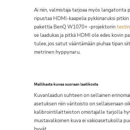
Ai niin, valmistaja tarjoaa myös langatonta p
ripustaa HDMI-kaapelia pykkinaruksi pitkin
pakettia BenQ W1070+ -projektorin
testi
se laadukas ja pitkä HDMI ole edes kovin pal
tulee, jos satut vääntämään piuhaa tipan sii
metrinen hyppynaru.
Mallikasta kuvaa suoraan laatikosta
Kuvanlaadun suhteen on sellainen erinomain
asetuksen niin väritoisto on sellaisenaan oik
kalibrointilaitteiston omistajalle tarjolla hy
mustavalkoinen kuva ei vakioasetuksilla puol
hyvät.