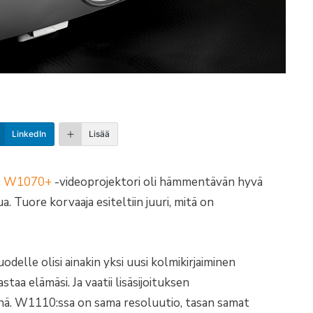
LinkedIn
Lisää
 W1070+
-videoprojektori oli hämmentävän hyvä
. Tuore korvaaja esiteltiin juuri, mitä on
odelle olisi ainakin yksi uusi kolmikirjaiminen
staa elämäsi. Ja vaatii lisäsijoituksen
ikinä. W1110:ssa on sama resoluutio, tasan samat