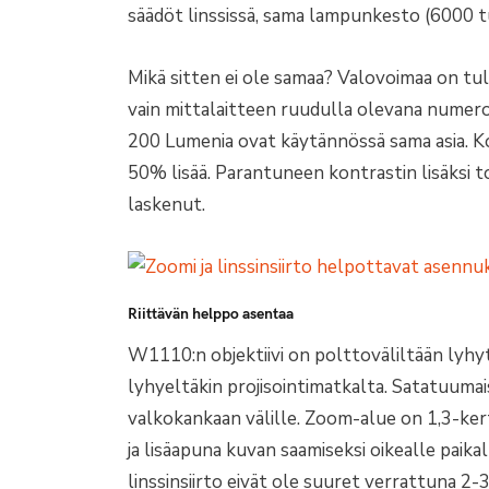
säädöt linssissä, sama lampunkesto (6000 tu
Mikä sitten ei ole samaa? Valovoimaa on tull
vain mittalaitteen ruudulla olevana nume
200 Lumenia ovat käytännössä sama asia. K
50% lisää. Parantuneen kontrastin lisäksi 
laskenut.
Riittävän helppo asentaa
W1110:n objektiivi on polttoväliltään lyhyt
lyhyeltäkin projisointimatkalta. Satatuumais
valkokankaan välille. Zoom-alue on 1,3-ker
ja lisäapuna kuvan saamiseksi oikealle paika
linssinsiirto eivät ole suuret verrattuna 2-3