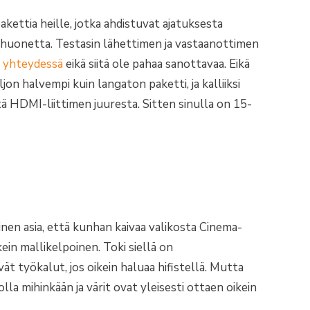
akettia heille, jotka ahdistuvat ajatuksesta
 huonetta. Testasin lähettimen ja vastaanottimen
n yhteydessä
eikä siitä ole pahaa sanottavaa. Eikä
jon halvempi kuin langaton paketti, ja kalliiksi
tä HDMI-liittimen juuresta. Sitten sinulla on 15-
en asia, että kunhan kaivaa valikosta Cinema-
ein mallikelpoinen. Toki siellä on
vät työkalut, jos oikein haluaa hifistellä. Mutta
la mihinkään ja värit ovat yleisesti ottaen oikein