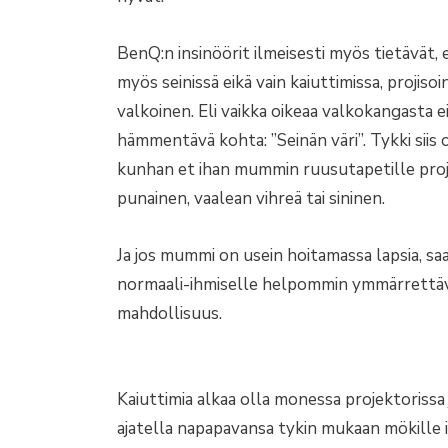
BenQ:n insinöörit ilmeisesti myös tietävät,
myös seinissä eikä vain kaiuttimissa, projisoin
valkoinen. Eli vaikka oikeaa valkokangasta e
hämmentävä kohta: ”Seinän väri”. Tykki siis 
kunhan et ihan mummin ruusutapetille proji
punainen, vaalean vihreä tai sininen.
Ja jos mummi on usein hoitamassa lapsia, saa
normaali-ihmiselle helpommin ymmärrettävi
mahdollisuus.
Kaiuttimia alkaa olla monessa projektorissa 
ajatella napapavansa tykin mukaan mökille 