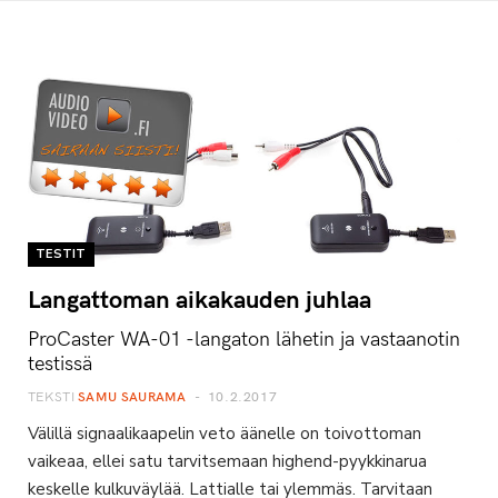
TESTIT
Langattoman aikakauden juhlaa
ProCaster WA-01 -langaton lähetin ja vastaanotin
testissä
TEKSTI
SAMU SAURAMA
10.2.2017
Välillä signaalikaapelin veto äänelle on toivottoman
vaikeaa, ellei satu tarvitsemaan highend-pyykkinarua
keskelle kulkuväylää. Lattialle tai ylemmäs. Tarvitaan