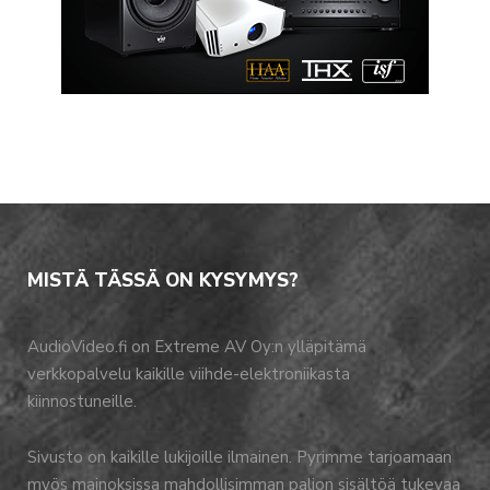
MISTÄ TÄSSÄ ON KYSYMYS?
AudioVideo.fi on Extreme AV Oy:n ylläpitämä
verkkopalvelu kaikille viihde-elektroniikasta
kiinnostuneille.
Sivusto on kaikille lukijoille ilmainen. Pyrimme tarjoamaan
myös mainoksissa mahdollisimman paljon sisältöä tukevaa