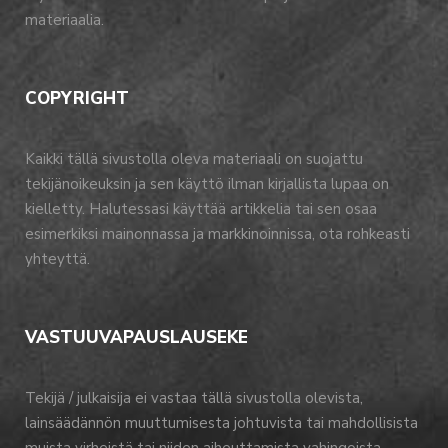
materiaalia.
COPYRIGHT
Kaikki tällä sivustolla oleva materiaali on suojattu
tekijänoikeuksin ja sen käyttö ilman kirjallista lupaa on
kielletty. Halutessasi käyttää artikkelia tai sen osaa
esimerkiksi mainonnassa ja markkinoinnissa, ota rohkeasti
yhteyttä.
VASTUUVAPAUSLAUSEKE
Tekijä / julkaisija ei vastaa tällä sivustolla olevista,
lainsäädännön muuttumisesta johtuvista tai mahdollisista
muista virheistä tai niiden aiheuttamista vahingoista.