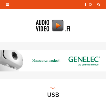
F
I
a
n
c
s
e
t
b
a
o
g
o
r
k
a
m
TAG
USB