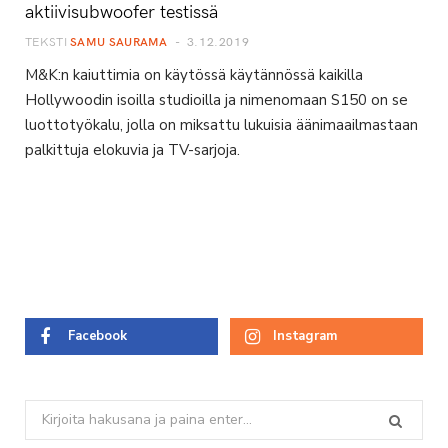
aktiivisubwoofer testissä
TEKSTI
SAMU SAURAMA
3.12.2019
M&K:n kaiuttimia on käytössä käytännössä kaikilla
Hollywoodin isoilla studioilla ja nimenomaan S150 on se
luottotyökalu, jolla on miksattu lukuisia äänimaailmastaan
palkittuja elokuvia ja TV-sarjoja.
Facebook
Instagram
Search
for: