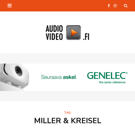
F
I
a
n
c
s
e
t
b
a
o
g
o
r
k
a
m
TAG
MILLER & KREISEL