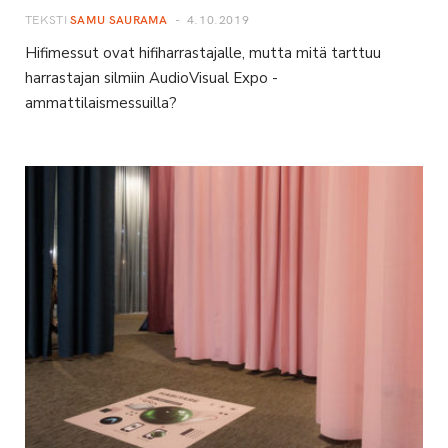
TEKSTI
SAMU SAURAMA
4.10.2019
Hifimessut ovat hifiharrastajalle, mutta mitä tarttuu
harrastajan silmiin AudioVisual Expo -
ammattilaismessuilla?