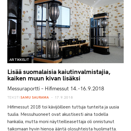
ARTIKKELIT
Lisää suomalaisia kaiutinvalmistajia,
kaiken muun kivan lisäksi
Messuraportti – Hifimessut 14.-16.9.2018
TEKSTI
SAMU SAURAMA
17.9.2018
Hifimessut 2018 toi kävijöilleen tuttuja tunteita ja uusia
tuulia. Messuhuoneet ovat akustisesti aina todella
hankalia, mutta moni näytteilleasettaja oli onnistunut
taikomaan hyvin hienoa ääntä olosuhteista huolimatta.