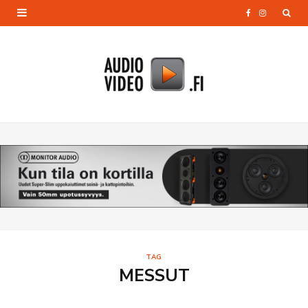
F
I
a
n
c
s
e
t
b
a
o
g
o
r
k
a
m
TAG
MESSUT