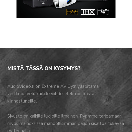
MISTÄ TÄSSÄ ON KYSYMYS?
AudioVideo.fi on Extreme AV Oy:n ylläpitämä
verkkopalvelu kaikille viihde-elektroniikasta
kiinnostuneille.
Sivusto on kaikille lukijoille ilmainen. Pyrimme tarjoamaan
myös mainoksissa mahdollisimman paljon sisältöä tukevaa
materiaalia.