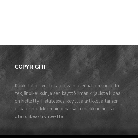
COPYRIGHT
Kaikki tällä sivustolla oleva materiaali on suojattu
tekijänoikeuksin ja sen käyttö ilman kirjallista lupaa
on kielletty. Halutessasi käyttää artikkelia tai sen
osaa esimerkiksi mainonnassa ja markkinoinnissa,
ota rohkeasti yhteyttä.