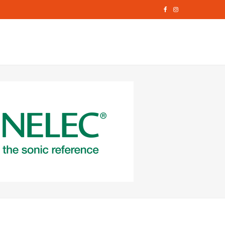
F
I
a
n
c
s
e
t
b
a
o
g
o
r
k
a
m