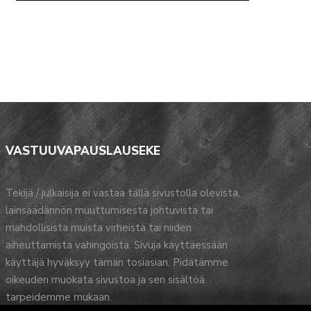
VASTUUVAPAUSLAUSEKE
Tekijä / julkaisija ei vastaa tällä sivustolla olevista,
lainsäädännön muuttumisesta johtuvista tai
mahdollisista muista virheistä tai niiden
aiheuttamista vahingoista. Sivuja käyttäessään
käyttäjä hyväksyy tämän tosiasian. Pidätämme
oikeuden muokata sivustoa ja sen sisältöä
tarpeidemme mukaan.