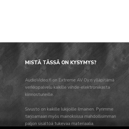
MISTÄ TÄSSÄ ON KYSYMYS?
AudioVideo.fi on Extreme AV Oy:n ylläpitämä
verkkopalvelu kaikille viihde-elektroniikasta
kiinnostuneille.
Sivusto on kaikille lukijoille ilmainen. Pyrimme
tarjoamaan myös mainoksissa mahdollisimman
paljon sisältöä tukevaa materiaalia.